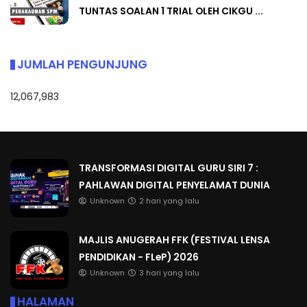
TUNTAS SOALAN 1 TRIAL OLEH CIKGU ...
JUMLAH PENGUNJUNG
12,067,983
TRANSFORMASI DIGITAL GURU SIRI 7 :
PAHLAWAN DIGITAL PENYELAMAT DUNIA
Unknown
2 hari yang lalu
MAJLIS ANUGERAH FFK (FESTIVAL LENSA
PENDIDIKAN - FLeP) 2026
Unknown
3 hari yang lalu
HALAMAN