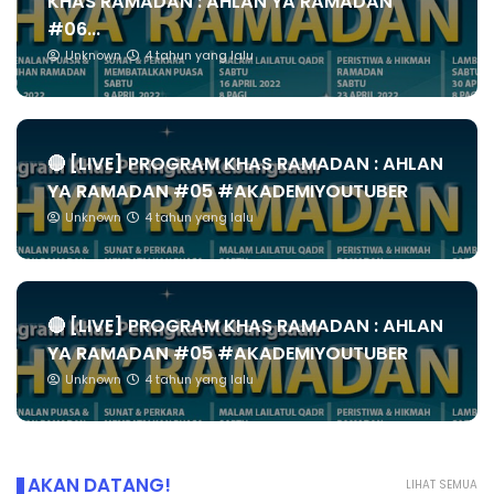
KHAS RAMADAN : AHLAN YA RAMADAN
#06...
Unknown
4 tahun yang lalu
🔴 [LIVE] PROGRAM KHAS RAMADAN : AHLAN
YA RAMADAN #05 #AKADEMIYOUTUBER
Unknown
4 tahun yang lalu
🔴 [LIVE] PROGRAM KHAS RAMADAN : AHLAN
YA RAMADAN #05 #AKADEMIYOUTUBER
Unknown
4 tahun yang lalu
AKAN DATANG!
LIHAT SEMUA