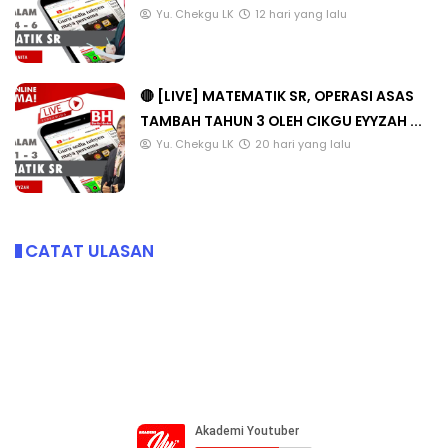
Yu. Chekgu LK
12 hari yang lalu
🔴 [LIVE] MATEMATIK SR, OPERASI ASAS
TAMBAH TAHUN 3 OLEH CIKGU EYYZAH ...
Yu. Chekgu LK
20 hari yang lalu
CATAT ULASAN