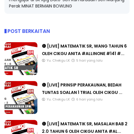
Perak MINAT BERMAIN BOWLING
POST BERKAITAN
🔴 [LIVE] MATEMATIK SR, WANG TAHUN 6
OLEH CIKGU ANITA #ALLINONE #141 #...
Yu. Chekgu LK
5 hari yang lalu
🔴 [LIVE] PRINSIP PERAKAUNAN, BEDAH
TUNTAS SOALAN 1 TRIAL OLEH CIKGU ...
Yu. Chekgu LK
6 hari yang lalu
🔴 [LIVE] MATEMATIK SR, MASALAH BAB 2
2.0 TAHUN 6 OLEH CIKGU ANITA #AL...