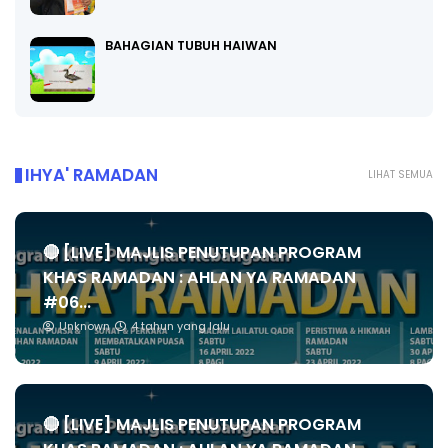
BAHAGIAN TUBUH HAIWAN
IHYA' RAMADAN
LIHAT SEMUA
🔴 [LIVE] MAJLIS PENUTUPAN PROGRAM
KHAS RAMADAN : AHLAN YA RAMADAN
#06...
Unknown
4 tahun yang lalu
🔴 [LIVE] MAJLIS PENUTUPAN PROGRAM