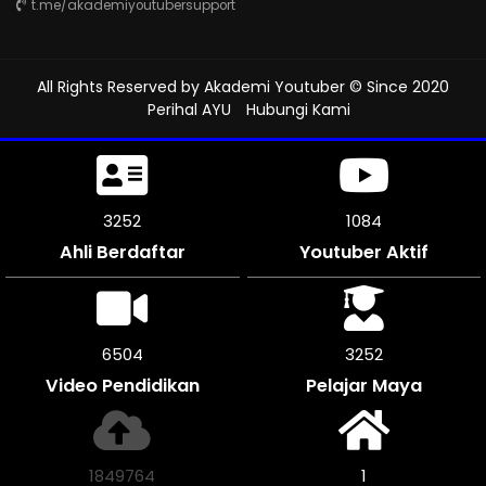
t.me/akademiyoutubersupport
All Rights Reserved by
Akademi Youtuber
© Since 2020
Perihal AYU
Hubungi Kami
3714
1238
Ahli Berdaftar
Youtuber Aktif
7422
3711
Video Pendidikan
Pelajar Maya
2112796
1