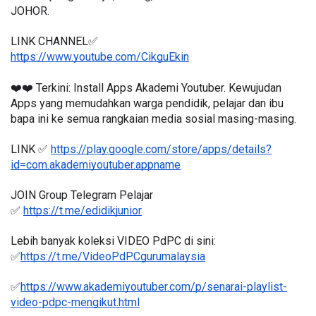
JOHOR.
LINK CHANNEL✅
https://www.youtube.com/CikguEkin
❤️❤️ Terkini: Install Apps Akademi Youtuber. Kewujudan 
Apps yang memudahkan warga pendidik, pelajar dan ibu 
bapa ini ke semua rangkaian media sosial masing-masing.
LINK ✅ 
https://play.google.com/store/apps/details?
id=com.akademiyoutuber.appname
JOIN Group Telegram Pelajar
✅ 
https://t.me/edidikjunior
Lebih banyak koleksi VIDEO PdPC di sini:
✅
https://t.me/VideoPdPCgurumalaysia
✅
https://www.akademiyoutuber.com/p/senarai-playlist-
video-pdpc-mengikut.html