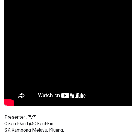
Presenter :👏👏
Cikgu Ekin l @CikguEkin 
SK Kampong Melayu, Kluang,