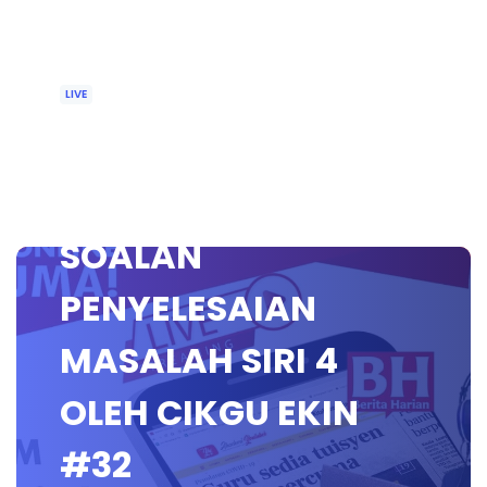
LIVE
🔴 [LIVE]
MATEMATIK SR,
SOALAN
PENYELESAIAN
MASALAH SIRI 4
OLEH CIKGU EKIN
#32