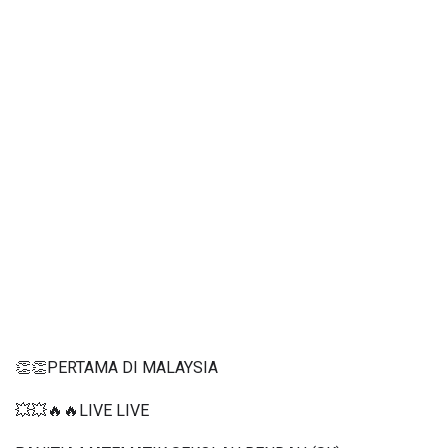
👏👏PERTAMA DI MALAYSIA
💥💥🔥🔥LIVE LIVE 