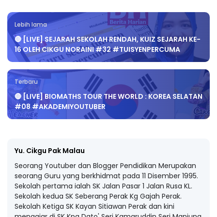
Lebih lama
🔴 [LIVE] SEJARAH SEKOLAH RENDAH, KUIZ SEJARAH KE-
16 OLEH CIKGU NORAINI #32 #TUISYENPERCUMA
Terbaru
🔴 [LIVE] BIOMATHS TOUR THE WORLD : KOREA SELATAN
#08 #AKADEMIYOUTUBER
Yu. Cikgu Pak Malau
Seorang Youtuber dan Blogger Pendidikan Merupakan
seorang Guru yang berkhidmat pada 11 Disember 1995.
Sekolah pertama ialah SK Jalan Pasar 1 Jalan Rusa KL.
Sekolah kedua SK Seberang Perak Kg Gajah Perak.
Sekolah Ketiga SK Kayan Sitiawan Perak dan kini
mengajar di SK Kpg Dato' Seri Kamaruddin Seri Manjung