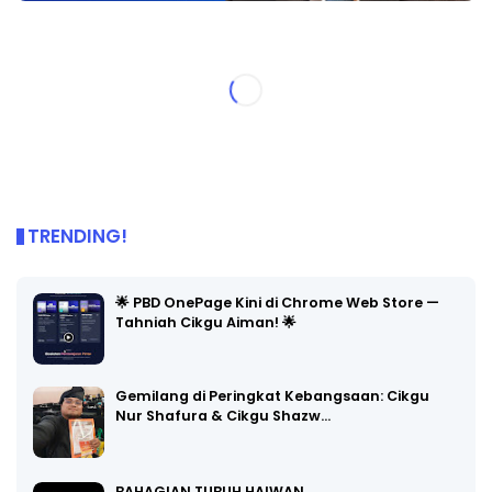
TRENDING!
🌟 PBD OnePage Kini di Chrome Web Store —
Tahniah Cikgu Aiman! 🌟
Gemilang di Peringkat Kebangsaan: Cikgu
Nur Shafura & Cikgu Shazw…
BAHAGIAN TUBUH HAIWAN