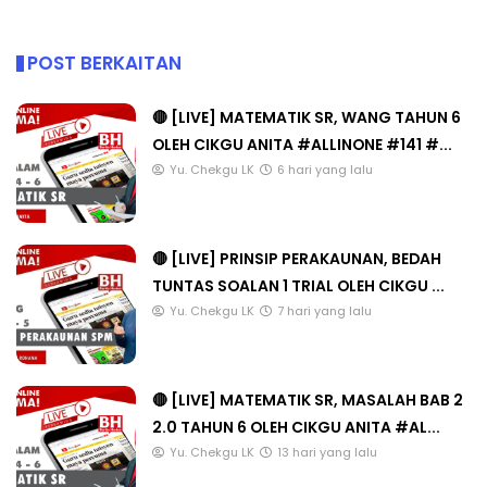
POST BERKAITAN
🔴 [LIVE] MATEMATIK SR, WANG TAHUN 6
OLEH CIKGU ANITA #ALLINONE #141 #...
Yu. Chekgu LK
6 hari yang lalu
🔴 [LIVE] PRINSIP PERAKAUNAN, BEDAH
TUNTAS SOALAN 1 TRIAL OLEH CIKGU ...
Yu. Chekgu LK
7 hari yang lalu
🔴 [LIVE] MATEMATIK SR, MASALAH BAB 2
2.0 TAHUN 6 OLEH CIKGU ANITA #AL...
Yu. Chekgu LK
13 hari yang lalu