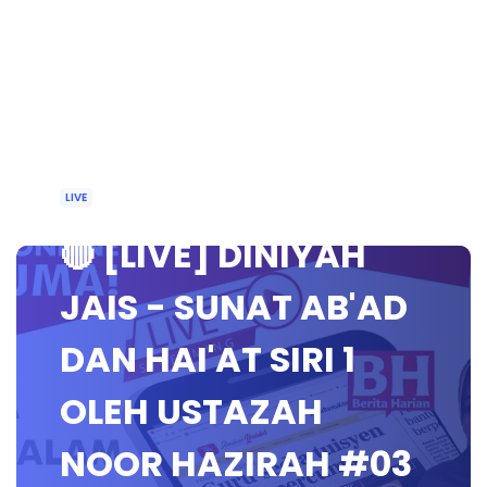
LIVE
🔴 [LIVE] DINIYAH
JAIS - SUNAT AB'AD
DAN HAI'AT SIRI 1
OLEH USTAZAH
NOOR HAZIRAH #03