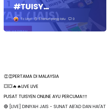
#TUISY…
Tc Lina
5 tahun yang lalu
0
👏👏
PERTAMA DI MALAYSIA
💥💥🔥🔥
LIVE LIVE
PUSAT TUISYEN ONLINE AYU PERCUMA‼️‼️
🔴 [LIVE] DINIYAH JAIS - SUNAT AB'AD DAN HAI'AT