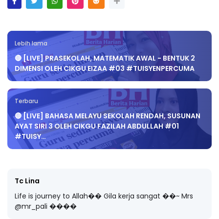
Lebih lama
🔴 [LIVE] PRASEKOLAH, MATEMATIK AWAL - BENTUK 2
DIMENSI OLEH CIKGU EIZAA #03 #TUISYENPERCUMA
Terbaru
🔴 [LIVE] BAHASA MELAYU SEKOLAH RENDAH, SUSUNAN
AYAT SIRI 3 OLEH CIKGU FAZILAH ABDULLAH #01
#TUISY…
Tc Lina
Life is journey to Allah�� Gila kerja sangat ��~ Mrs
@mr_pali ����