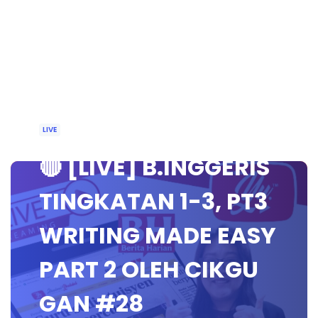
LIVE
🔴 [LIVE] B.INGGERIS
TINGKATAN 1-3, PT3
WRITING MADE EASY
PART 2 OLEH CIKGU
GAN #28