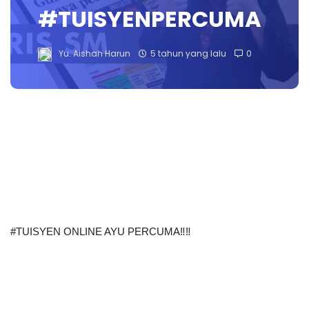
#TUISYENPERCUMA
Yu. Aishah Harun
5 tahun yang lalu
0
#TUISYEN ONLINE AYU PERCUMA‼️‼️