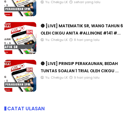
Yu. Chekgu LK
sehari yang lalu
🔴 [LIVE] MATEMATIK SR, WANG TAHUN 6
OLEH CIKGU ANITA #ALLINONE #141 #...
Yu. Chekgu LK
8 hari yang lalu
🔴 [LIVE] PRINSIP PERAKAUNAN, BEDAH
TUNTAS SOALAN 1 TRIAL OLEH CIKGU ...
Yu. Chekgu LK
9 hari yang lalu
CATAT ULASAN