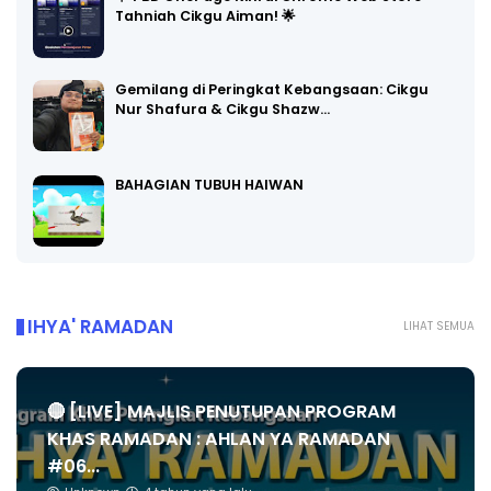
Tahniah Cikgu Aiman! 🌟
Gemilang di Peringkat Kebangsaan: Cikgu
Nur Shafura & Cikgu Shazw…
BAHAGIAN TUBUH HAIWAN
IHYA' RAMADAN
LIHAT SEMUA
🔴 [LIVE] MAJLIS PENUTUPAN PROGRAM
KHAS RAMADAN : AHLAN YA RAMADAN
#06...