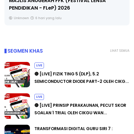
LENSA
🔴 [LIVE] MATEMATIK SR, WANG TA
CIKGU ANITA #ALLINONE #141 #...
Yu. Chekgu LK
8 hari yang lalu
SEGMEN KHAS
LIHAT SEMUA
LIVE
🔴 [LIVE] FIZIK TING 5 (DLP), 5.2
SEMICONDUCTOR DIODE PART-2 OLEH CIKG...
LIVE
🔴 [LIVE] PRINSIP PERAKAUNAN, PECUT SKOR
SOALAN 1 TRIAL OLEH CIKGU WAN...
TRANSFORMASI DIGITAL GURU SIRI 7 :