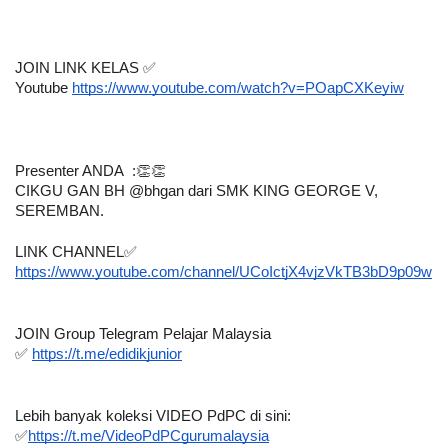
JOIN LINK KELAS ✅
Youtube 
https://www.youtube.com/watch?v=POapCXKeyiw
Presenter ANDA  :👏👏
CIKGU GAN BH @bhgan dari SMK KING GEORGE V, 
SEREMBAN.
LINK CHANNEL✅
https://www.youtube.com/channel/UCoIctjX4vjzVkTB3bD9p09w
JOIN Group Telegram Pelajar Malaysia
✅ 
https://t.me/edidikjunior
Lebih banyak koleksi VIDEO PdPC di sini:
✅
https://t.me/VideoPdPCgurumalaysia