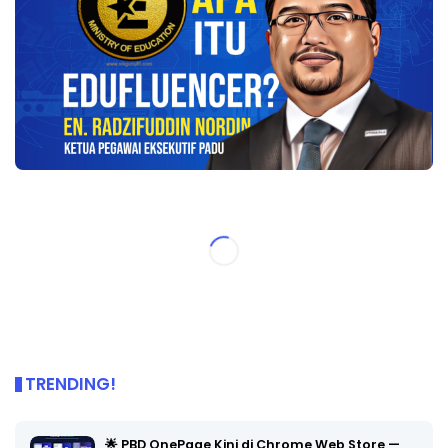
TRENDING!
🌟 PBD OnePage Kini di Chrome Web Store —