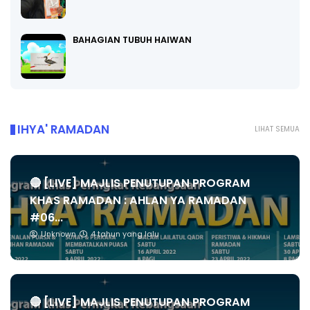
BAHAGIAN TUBUH HAIWAN
IHYA' RAMADAN
LIHAT SEMUA
🔴 [LIVE] MAJLIS PENUTUPAN PROGRAM
KHAS RAMADAN : AHLAN YA RAMADAN
#06...
Unknown
4 tahun yang lalu
🔴 [LIVE] MAJLIS PENUTUPAN PROGRAM