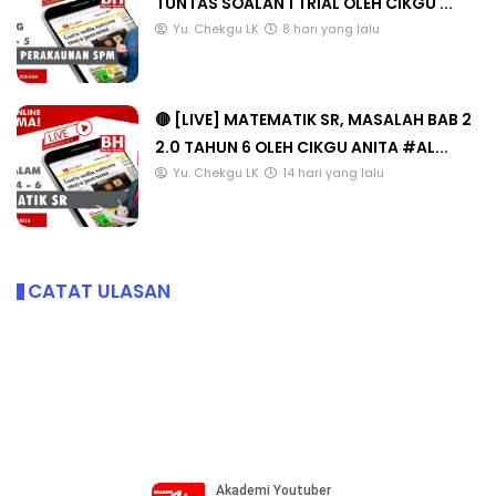
TUNTAS SOALAN 1 TRIAL OLEH CIKGU ...
Yu. Chekgu LK
8 hari yang lalu
🔴 [LIVE] MATEMATIK SR, MASALAH BAB 2
2.0 TAHUN 6 OLEH CIKGU ANITA #AL...
Yu. Chekgu LK
14 hari yang lalu
CATAT ULASAN