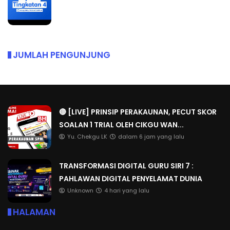
JUMLAH PENGUNJUNG
🔴 [LIVE] PRINSIP PERAKAUNAN, PECUT SKOR
SOALAN 1 TRIAL OLEH CIKGU WAN...
Yu. Chekgu LK
dalam 6 jam yang lalu
TRANSFORMASI DIGITAL GURU SIRI 7 :
PAHLAWAN DIGITAL PENYELAMAT DUNIA
Unknown
4 hari yang lalu
HALAMAN