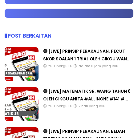
POST BERKAITAN
🔴 [LIVE] PRINSIP PERAKAUNAN, PECUT
SKOR SOALAN 1 TRIAL OLEH CIKGU WAN...
Yu. Chekgu LK
dalam 6 jam yang lalu
🔴 [LIVE] MATEMATIK SR, WANG TAHUN 6
OLEH CIKGU ANITA #ALLINONE #141 #...
Yu. Chekgu LK
7 hari yang lalu
🔴 [LIVE] PRINSIP PERAKAUNAN, BEDAH