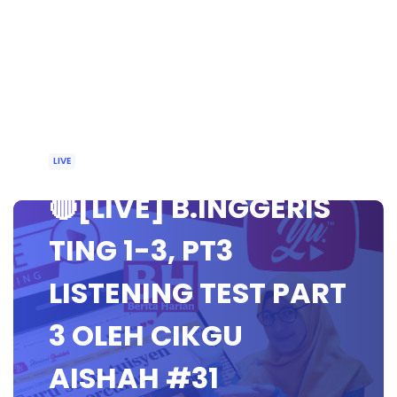
LIVE
🔴[LIVE] B.INGGERIS
TING 1-3, PT3
LISTENING TEST PART
3 OLEH CIKGU
AISHAH #31