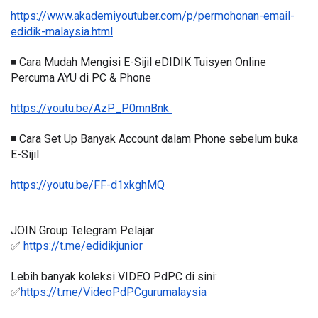
https://www.akademiyoutuber.com/p/permohonan-email-
edidik-malaysia.html
◾️ Cara Mudah Mengisi E-Sijil eDIDIK Tuisyen Online 
Percuma AYU di PC & Phone
https://youtu.be/AzP_P0mnBnk 
◾️ Cara Set Up Banyak Account dalam Phone sebelum buka 
E-Sijil
https://youtu.be/FF-d1xkghMQ
JOIN Group Telegram Pelajar
✅ 
https://t.me/edidikjunior
Lebih banyak koleksi VIDEO PdPC di sini:
✅
https://t.me/VideoPdPCgurumalaysia