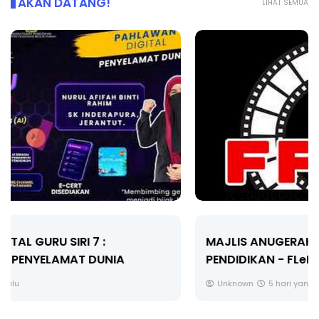
AKAN DATANG!
LIHAT SEMUA
MAJLIS ANUGERAH FFK (FESTIVAL LENSA
PENDIDIKAN - FLeP) 2026
Unknown
5 hari yang lalu