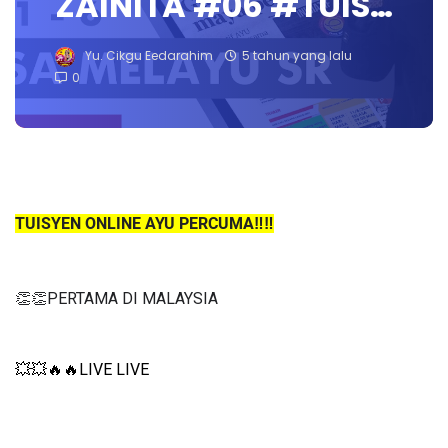
ZAINITA #06 #TUIS…
Yu. Cikgu Eedarahim
5 tahun yang lalu
0
TUISYEN ONLINE AYU PERCUMA‼️‼️
👏👏PERTAMA DI MALAYSIA
💥💥🔥🔥LIVE LIVE 