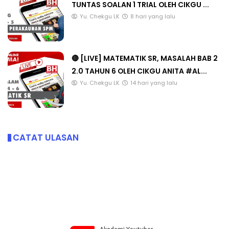
TUNTAS SOALAN 1 TRIAL OLEH CIKGU ...
Yu. Chekgu LK
8 hari yang lalu
🔴 [LIVE] MATEMATIK SR, MASALAH BAB 2
2.0 TAHUN 6 OLEH CIKGU ANITA #AL...
Yu. Chekgu LK
14 hari yang lalu
CATAT ULASAN