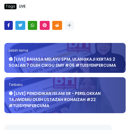
Tags
LIVE
Lebih lama
🔴 [LIVE] BAHASA MELAYU SPM, ULANGKAJI KERTAS 2
SOALAN 7 OLEH CIKGU SMY #06 #TUISYENPERCUMA
Terbaru
🔴 [LIVE] PENDIDIKAN ISLAM SR - PERELOKKAN
TAJWIDMU OLEH USTAZAH ROHAIZAH #22
#TUISYENPERCUMA