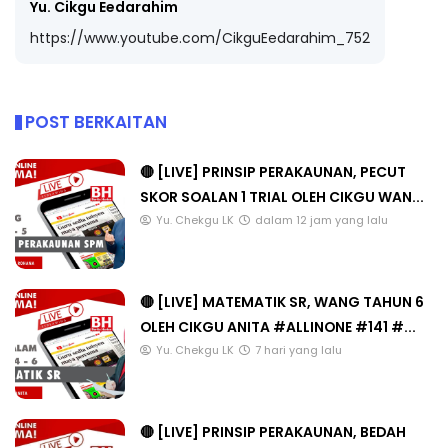
Yu. Cikgu Eedarahim
https://www.youtube.com/CikguEedarahim_752
POST BERKAITAN
🔴 [LIVE] PRINSIP PERAKAUNAN, PECUT
SKOR SOALAN 1 TRIAL OLEH CIKGU WAN...
Yu. Chekgu LK
dalam 12 jam yang lalu
🔴 [LIVE] MATEMATIK SR, WANG TAHUN 6
OLEH CIKGU ANITA #ALLINONE #141 #...
Yu. Chekgu LK
7 hari yang lalu
🔴 [LIVE] PRINSIP PERAKAUNAN, BEDAH