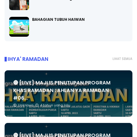
BAHAGIAN TUBUH HAIWAN
IHYA' RAMADAN
LIHAT SEMUA
🔴 [LIVE] MAJLIS PENUTUPAN PROGRAM
KHAS RAMADAN : AHLAN YA RAMADAN
#06...
Unknown
4 tahun yang lalu
🔴 [LIVE] MAJLIS PENUTUPAN PROGRAM