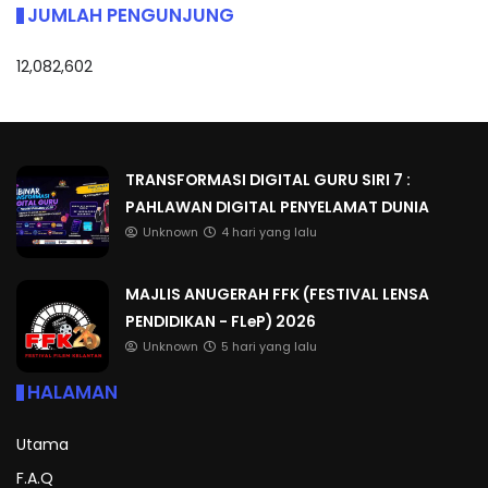
JUMLAH PENGUNJUNG
12,082,602
TRANSFORMASI DIGITAL GURU SIRI 7 :
PAHLAWAN DIGITAL PENYELAMAT DUNIA
Unknown
4 hari yang lalu
MAJLIS ANUGERAH FFK (FESTIVAL LENSA
PENDIDIKAN - FLeP) 2026
Unknown
5 hari yang lalu
HALAMAN
Utama
F.A.Q