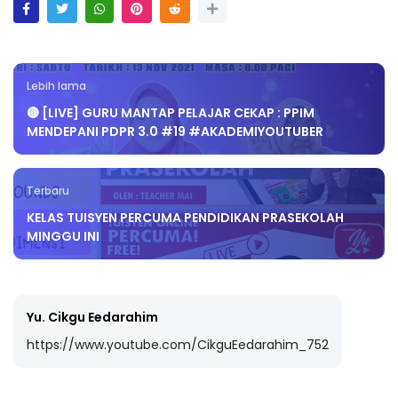
Lebih lama
🔴 [LIVE] GURU MANTAP PELAJAR CEKAP : PPIM
MENDEPANI PDPR 3.0 #19 #AKADEMIYOUTUBER
Terbaru
KELAS TUISYEN PERCUMA PENDIDIKAN PRASEKOLAH
MINGGU INI
Yu. Cikgu Eedarahim
https://www.youtube.com/CikguEedarahim_752