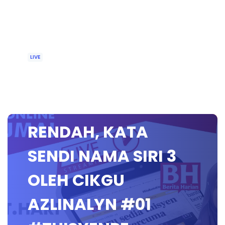
LIVE
🔴 [LIVE] BAHASA
MELAYU SEKOLAH
RENDAH, KATA
SENDI NAMA SIRI 3
OLEH CIKGU
AZLINALYN #01