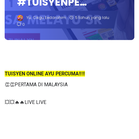
#TUISYENPE…
Yu. Cikgu Eedarahim
5 tahun yang lalu
0
TUISYEN ONLINE AYU PERCUMA‼️‼️
👏👏PERTAMA DI MALAYSIA
💥💥🔥🔥LIVE LIVE 