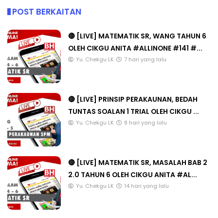
POST BERKAITAN
🔴 [LIVE] MATEMATIK SR, WANG TAHUN 6
OLEH CIKGU ANITA #ALLINONE #141 #...
Yu. Chekgu LK
7 hari yang lalu
🔴 [LIVE] PRINSIP PERAKAUNAN, BEDAH
TUNTAS SOALAN 1 TRIAL OLEH CIKGU ...
Yu. Chekgu LK
8 hari yang lalu
🔴 [LIVE] MATEMATIK SR, MASALAH BAB 2
2.0 TAHUN 6 OLEH CIKGU ANITA #AL...
Yu. Chekgu LK
14 hari yang lalu