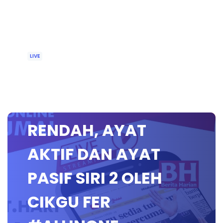
LIVE
🔴 [LIVE] BAHASA
MELAYU SEKOLAH
RENDAH, AYAT
AKTIF DAN AYAT
PASIF SIRI 2 OLEH
CIKGU FER