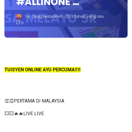
#ALLINONE …
Yu. Cikgu Eedarahim
5 tahun yang lalu
0
TUISYEN ONLINE AYU PERCUMA‼️‼️
👏👏PERTAMA DI MALAYSIA
💥💥🔥🔥LIVE LIVE 