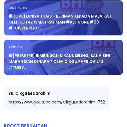
Lebih lama
🔴 [LIVE] DINIYAH JAIS - BERIMAN KEPADA MALAIKAT
OLEH USTAZ ISMAT RAHMAN #ALLINONE #03
#TUISYENPERC…
Terbaru
🔵[PREMIERE] BIMBINGAN & KAUNSELING, SANA SINI
MARAH DAH KENAPA ? OLEH CIKGU FARRIDA #01
#TUISY…
Yu. Cikgu Eedarahim
https://www.youtube.com/CikguEedarahim_752
POST BERKAITAN