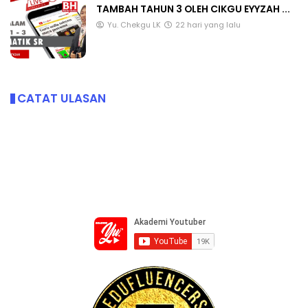
TAMBAH TAHUN 3 OLEH CIKGU EYYZAH ...
Yu. Chekgu LK
22 hari yang lalu
CATAT ULASAN