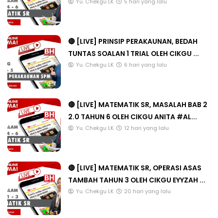
Yu. Chekgu LK
5 hari yang lalu
🔴 [LIVE] PRINSIP PERAKAUNAN, BEDAH
TUNTAS SOALAN 1 TRIAL OLEH CIKGU ...
Yu. Chekgu LK
6 hari yang lalu
🔴 [LIVE] MATEMATIK SR, MASALAH BAB 2
2.0 TAHUN 6 OLEH CIKGU ANITA #AL...
Yu. Chekgu LK
12 hari yang lalu
🔴 [LIVE] MATEMATIK SR, OPERASI ASAS
TAMBAH TAHUN 3 OLEH CIKGU EYYZAH ...
Yu. Chekgu LK
20 hari yang lalu