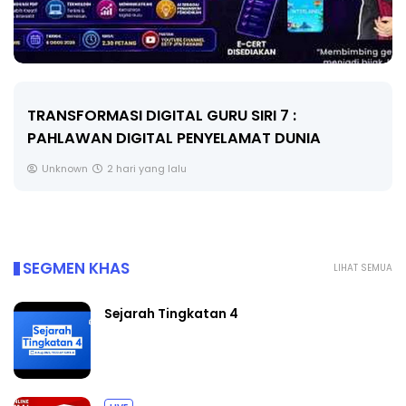
MAJLIS ANUGERAH FFK (FESTIVAL LENSA
PENDIDIKAN - FLeP) 2026
Unknown
3 hari yang lalu
SEGMEN KHAS
LIHAT SEMUA
Sejarah Tingkatan 4