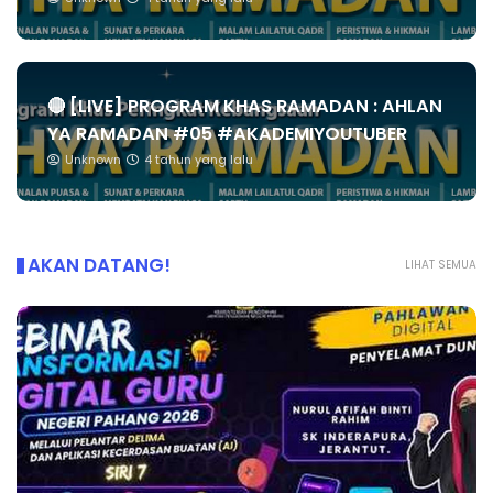
🔴 [LIVE] PROGRAM KHAS RAMADAN : AHLAN
YA RAMADAN #05 #AKADEMIYOUTUBER
Unknown
4 tahun yang lalu
AKAN DATANG!
LIHAT SEMUA