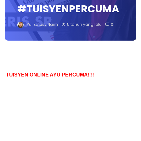
#TUISYENPERCUMA
Yu. Zatusy Naim
5 tahun yang lalu
0
TUISYEN ONLINE AYU PERCUMA‼️‼️