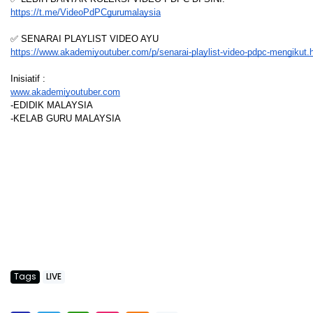
https://t.me/VideoPdPCgurumalaysia
✅ SENARAI PLAYLIST VIDEO AYU
https://www.akademiyoutuber.com/p/senarai-playlist-video-pdpc-mengikut.
Inisiatif :
www.akademiyoutuber.com
-EDIDIK MALAYSIA
-KELAB GURU MALAYSIA
Tags
LIVE