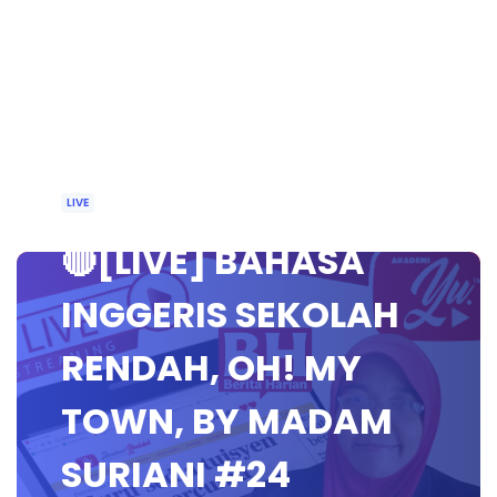
LIVE
🔴[LIVE] BAHASA
INGGERIS SEKOLAH
RENDAH, OH! MY
TOWN, BY MADAM
SURIANI #24