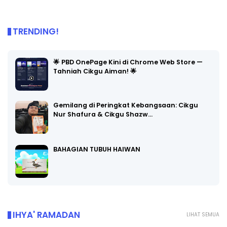
TRENDING!
🌟 PBD OnePage Kini di Chrome Web Store —
Tahniah Cikgu Aiman! 🌟
Gemilang di Peringkat Kebangsaan: Cikgu
Nur Shafura & Cikgu Shazw…
BAHAGIAN TUBUH HAIWAN
IHYA' RAMADAN
LIHAT SEMUA