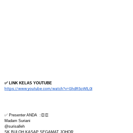
✅ LINK KELAS YOUTUBE
https://www.youtube.com/watch?v=GhdR5oWlL0I
✅ Presenter ANDA  :👏👏
Madam Suriani
@surisalleh
SK BULOH KASAP SEGAMAT JOHOR