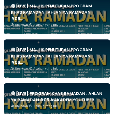
🔴 [LIVE] MAJLIS PENUTUPAN PROGRAM
KHAS RAMADAN : AHLAN YA RAMADAN
#06...
Unknown
4 tahun yang lalu
🔴 [LIVE] MAJLIS PENUTUPAN PROGRAM
KHAS RAMADAN : AHLAN YA RAMADAN
#06...
Unknown
4 tahun yang lalu
🔴 [LIVE] PROGRAM KHAS RAMADAN : AHLAN
YA RAMADAN #05 #AKADEMIYOUTUBER
Unknown
4 tahun yang lalu