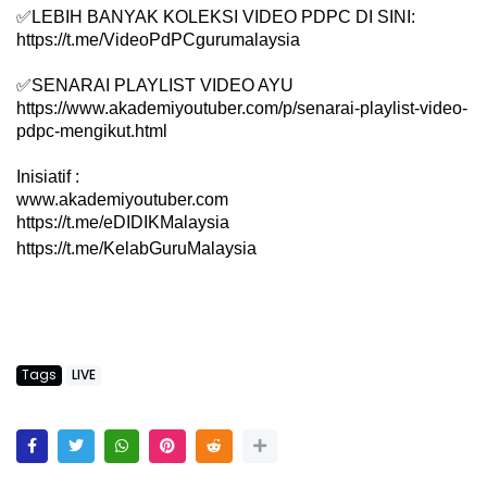
✅
LEBIH BANYAK KOLEKSI VIDEO PDPC DI SINI:
https://t.me/VideoPdPCgurumalaysia
✅
SENARAI PLAYLIST VIDEO AYU
https://www.akademiyoutuber.com/p/senarai-playlist-video-
pdpc-mengikut.html
Inisiatif :
www.akademiyoutuber.com
https://t.me/eDIDIKMalaysia
https://t.me/KelabGuruMalaysia
Tags
LIVE