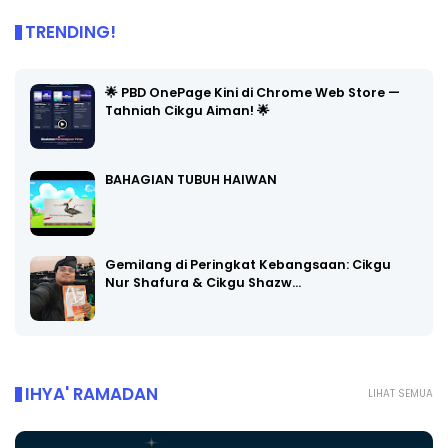
TRENDING!
🌟 PBD OnePage Kini di Chrome Web Store —
Tahniah Cikgu Aiman! 🌟
BAHAGIAN TUBUH HAIWAN
Gemilang di Peringkat Kebangsaan: Cikgu
Nur Shafura & Cikgu Shazw…
IHYA' RAMADAN
LIHAT SEMUA