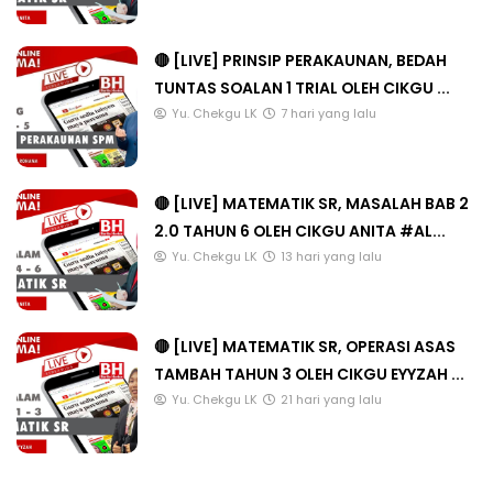
🔴 [LIVE] PRINSIP PERAKAUNAN, BEDAH
TUNTAS SOALAN 1 TRIAL OLEH CIKGU ...
Yu. Chekgu LK
7 hari yang lalu
🔴 [LIVE] MATEMATIK SR, MASALAH BAB 2
2.0 TAHUN 6 OLEH CIKGU ANITA #AL...
Yu. Chekgu LK
13 hari yang lalu
🔴 [LIVE] MATEMATIK SR, OPERASI ASAS
TAMBAH TAHUN 3 OLEH CIKGU EYYZAH ...
Yu. Chekgu LK
21 hari yang lalu