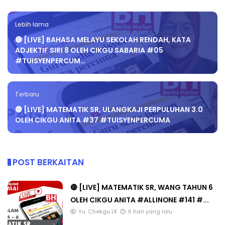
Lebih lama
🔴 [LIVE] BAHASA MELAYU SEKOLAH RENDAH, KATA
ADJEKTIF SIRI 8 OLEH CIKGU SABARIA #05
#TUISYENPERCUM…
Terbaru
🔴 [LIVE] MATEMATIK SR, ULANGKAJI PERPULUHAN 3.0
OLEH CIKGU ANITA #37 #TUISYENPERCUMA
POST BERKAITAN
🔴 [LIVE] MATEMATIK SR, WANG TAHUN 6
OLEH CIKGU ANITA #ALLINONE #141 #...
Yu. Chekgu LK
6 hari yang lalu