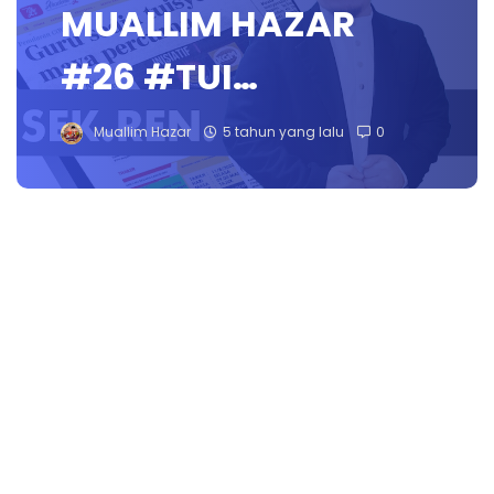
MUALLIM HAZAR
#26 #TUI…
Muallim Hazar
5 tahun yang lalu
0