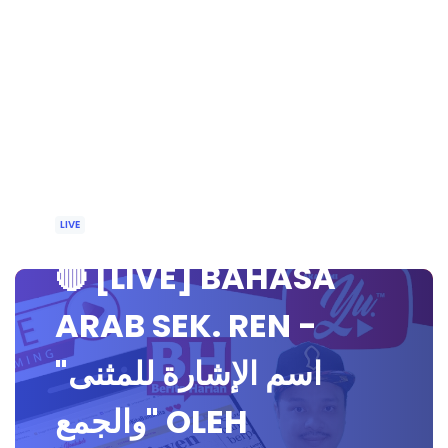
LIVE
🔴 [LIVE] BAHASA
ARAB SEK. REN -
"اسم الإشارة للمثنى
والجمع" OLEH