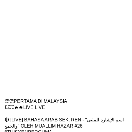
👏👏
PERTAMA DI MALAYSIA
💥💥🔥🔥
LIVE LIVE
🔴 [LIVE] BAHASA ARAB SEK. REN - "
اسم الإشارة للمثنى
والجمع
" OLEH MUALLIM HAZAR #26