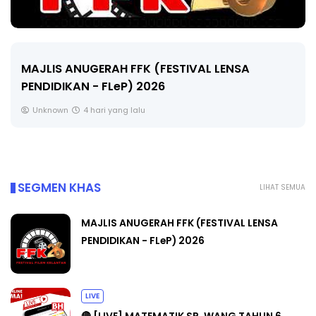
LIVE
🔴 [LIVE] MATEMATIK SR, WANG TAHUN 6 OLEH
CIKGU ANITA #ALLINONE #141 #...
Yu. Chekgu LK
6 hari yang lalu
SEGMEN KHAS
LIHAT SEMUA
MAJLIS ANUGERAH FFK (FESTIVAL LENSA
PENDIDIKAN - FLeP) 2026
LIVE