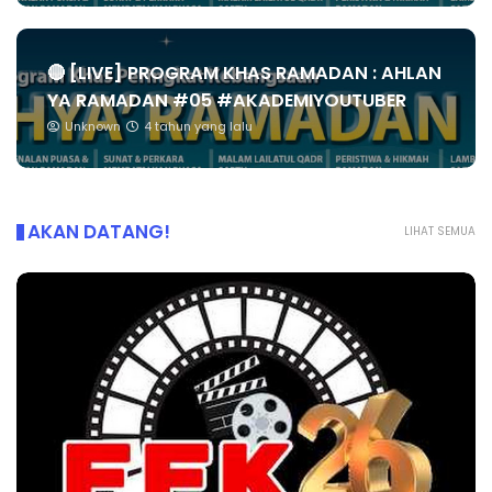
🔴 [LIVE] PROGRAM KHAS RAMADAN : AHLAN
YA RAMADAN #05 #AKADEMIYOUTUBER
Unknown
4 tahun yang lalu
AKAN DATANG!
LIHAT SEMUA