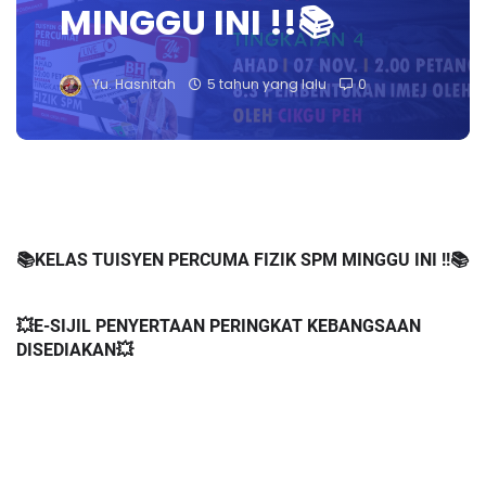
MINGGU INI !!📚
Yu. Hasnitah
5 tahun yang lalu
0
📚KELAS TUISYEN PERCUMA FIZIK SPM MINGGU INI !!📚
💥E-SIJIL PENYERTAAN PERINGKAT KEBANGSAAN 
DISEDIAKAN💥