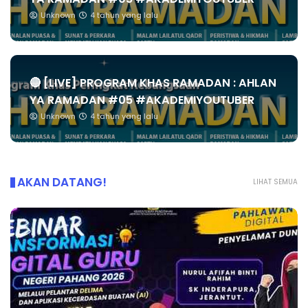
Unknown
4 tahun yang lalu
🔴 [LIVE] PROGRAM KHAS RAMADAN : AHLAN
YA RAMADAN #05 #AKADEMIYOUTUBER
Unknown
4 tahun yang lalu
AKAN DATANG!
LIHAT SEMUA