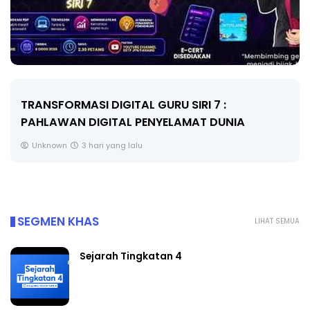
MAJLIS ANUGERAH FFK (FESTIVAL LENSA
PENDIDIKAN - FLeP) 2026
Unknown
4 hari yang lalu
SEGMEN KHAS
LIHAT SEMUA
Sejarah Tingkatan 4