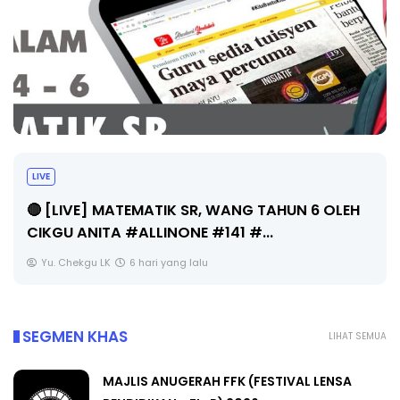
LIVE
🔴 [LIVE] MATEMATIK SR, WANG TAHUN 6 OLEH
CIKGU ANITA #ALLINONE #141 #...
Yu. Chekgu LK
6 hari yang lalu
SEGMEN KHAS
LIHAT SEMUA
MAJLIS ANUGERAH FFK (FESTIVAL LENSA