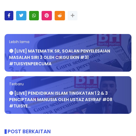
Lebih lama
🔴 [LIVE] MATEMATIK SR, SOALAN PENYELESAIAN
MASALAH SIRI 3 OLEH CIKGU EKIN #31
#TUISYENPERCUMA
Terbaru
🔴 [LIVE] PENDIDIKAN ISLAM TINGKATAN 1 2 & 3
PENCIPTAAN MANUSIA OLEH USTAZ ASYRAF #08
#TUISYE…
POST BERKAITAN