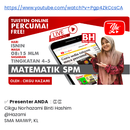
https://www.youtube.com/watch?v=Pgp4ZkCcsCA
✅ 
Presenter ANDA
  : 👏👏
Cikgu Norhazami Binti Hashim
@Hazami  
SMA MAIWP, KL