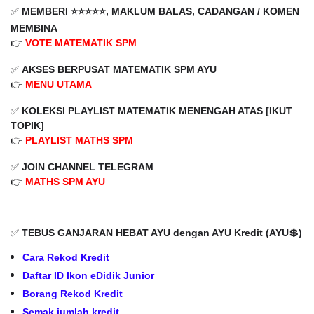
✅
MEMBERI ⭐️⭐️⭐️⭐️⭐️, MAKLUM BALAS, CADANGAN / KOMEN
MEMBINA
👉
VOTE MATEMATIK SPM
✅
AKSES BERPUSAT MATEMATIK SPM AYU
👉
MENU UTAMA
✅
KOLEKSI PLAYLIST
MATEMATIK MENENGAH ATAS
[IKUT
TOPIK]
👉
PLAYLIST MATHS SPM
✅
JOIN CHANNEL TELEGRAM
👉
MATHS SPM AYU
✅
TEBUS GANJARAN HEBAT AYU dengan AYU Kredit (AYU💲)
Cara Rekod Kredit
Daftar ID Ikon eDidik Junior
Borang Rekod Kredit
Semak jumlah kredit