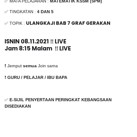
✅ MATA PELAJARAN :
MATEMATIK KSSM (SPM)
✅ TINGKATAN :
4 DAN 5
ULANGKAJI BAB 7 GRAF GERAKAN
✅ TOPIK :
ISNIN 08.11.2021 ‼️ LIVE
Jam 8:15 Malam  ‼️ LIVE
❗️ Jemput
semua
Join sama
❗️
GURU / PELAJAR / IBU BAPA
✅
E-SIJIL PENYERTAAN PERINGKAT KEBANGSAAN
DISEDIAKAN