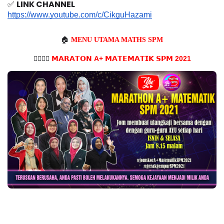
✅ 
LINK CHANNEL
https://www.youtube.com/c/CikguHazami
🏠
MENU UTAMA MATHS SPM
🏃‍♀️🏃‍♂️
𝗠𝗔𝗥𝗔𝗧𝗢𝗡 A+
𝗠𝗔𝗧𝗘𝗠𝗔𝗧𝗜𝗞
𝗦𝗣𝗠 2021