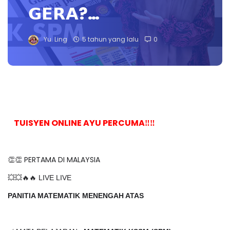
𝗚𝗘𝗥𝗔?…
Yu. Ling
5 tahun yang lalu
0
TUISYEN ONLINE AYU PERCUMA‼️‼️
👏👏 PERTAMA DI MALAYSIA
💥💥🔥🔥 LIVE LIVE
PANITIA MATEMATIK MENENGAH ATAS