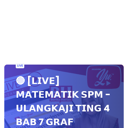
LIVE
🔴 [𝗟𝗜𝗩𝗘]
𝗠𝗔𝗧𝗘𝗠𝗔𝗧𝗜𝗞 𝗦𝗣𝗠 -
𝗨𝗟𝗔𝗡𝗚𝗞𝗔𝗝𝗜 𝗧𝗜𝗡𝗚 4
𝗕𝗔𝗕 7 𝗚𝗥𝗔𝗙