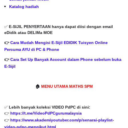
Katalog hadiah
✅
E-SIJIL PENYERTAAN hanya dapat diisi dengan email
eDidik atau DELIMa MOE
👉
Cara Mudah Mengisi E-Sijil EDIDIK Tuisyen Online
Percuma AYU di PC & Phone
👉
Cara Set Up Banyak Account dalam Phone sebelum buka
E-Sijil
🏠
MENU UTAMA MATHS SPM
✅
Lebih banyak koleksi VIDEO PdPC di sini:
👉
https://t.me/VideoPdPCgurumalaysia
👉
https://www.akademiyoutuber.com/p/senarai-playlist-
video-pdpc-mengikut.html