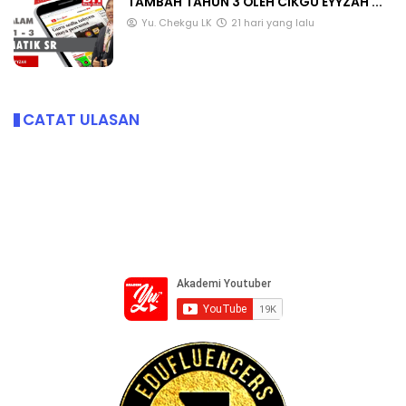
TAMBAH TAHUN 3 OLEH CIKGU EYYZAH ...
Yu. Chekgu LK
21 hari yang lalu
CATAT ULASAN