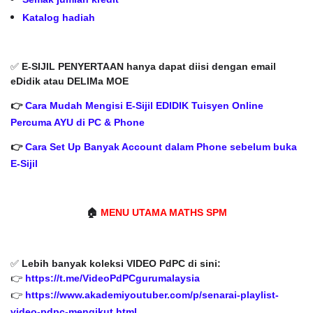
Katalog hadiah
✅
E-SIJIL PENYERTAAN hanya dapat diisi dengan email
eDidik atau DELIMa MOE
👉
Cara Mudah Mengisi E-Sijil EDIDIK Tuisyen Online
Percuma AYU di PC & Phone
👉
Cara Set Up Banyak Account dalam Phone sebelum buka
E-Sijil
🏠
MENU UTAMA MATHS SPM
✅
Lebih banyak koleksi VIDEO PdPC di sini:
👉
https://t.me/VideoPdPCgurumalaysia
👉
https://www.akademiyoutuber.com/p/senarai-playlist-
video-pdpc-mengikut.html