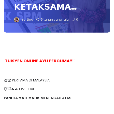
𝗞𝗘𝗧𝗔𝗞𝗦𝗔𝗠𝗔…
Yu. Ling
5 tahun yang lalu
0
TUISYEN ONLINE AYU PERCUMA‼️‼️
👏👏 PERTAMA DI MALAYSIA
💥💥🔥🔥 LIVE LIVE
PANITIA MATEMATIK MENENGAH ATAS