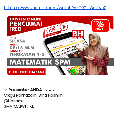
https://www.youtube.com/watch?v=20T_OcIJyo0
✅ 
Presenter ANDA
  : 👏👏
Cikgu Norhazami Binti Hashim
@Hazami  
SMA MAIWP, KL