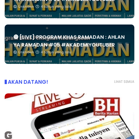
Unknown
4 tahun yang lalu
🔴 [LIVE] PROGRAM KHAS RAMADAN : AHLAN
YA RAMADAN #05 #AKADEMIYOUTUBER
Unknown
4 tahun yang lalu
AKAN DATANG!
LIHAT SEMUA