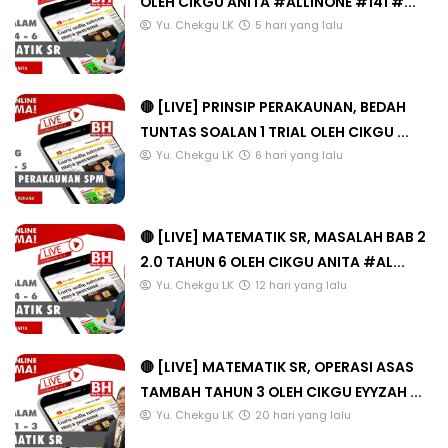
OLEH CIKGU ANITA #ALLINONE #141 #...
Yu. Chekgu LK
5 hari yang lalu
🔴 [LIVE] PRINSIP PERAKAUNAN, BEDAH
TUNTAS SOALAN 1 TRIAL OLEH CIKGU ...
Yu. Chekgu LK
6 hari yang lalu
🔴 [LIVE] MATEMATIK SR, MASALAH BAB 2
2.0 TAHUN 6 OLEH CIKGU ANITA #AL...
Yu. Chekgu LK
12 hari yang lalu
🔴 [LIVE] MATEMATIK SR, OPERASI ASAS
TAMBAH TAHUN 3 OLEH CIKGU EYYZAH ...
Yu. Chekgu LK
20 hari yang lalu