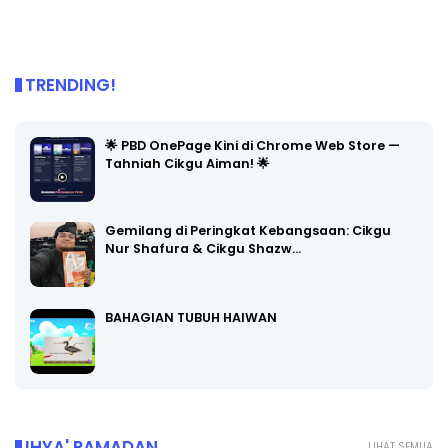
TRENDING!
🌟 PBD OnePage Kini di Chrome Web Store —
Tahniah Cikgu Aiman! 🌟
Gemilang di Peringkat Kebangsaan: Cikgu
Nur Shafura & Cikgu Shazw…
BAHAGIAN TUBUH HAIWAN
IHYA' RAMADAN
LIHAT SEMUA