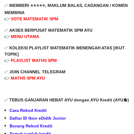
✅
MEMBERI ⭐️⭐️⭐️⭐️⭐️, MAKLUM BALAS, CADANGAN / KOMEN
MEMBINA
👉
VOTE MATEMATIK SPM
✅
AKSES BERPUSAT MATEMATIK SPM AYU
👉
MENU UTAMA
✅
KOLEKSI PLAYLIST
MATEMATIK MENENGAH ATAS
[IKUT
TOPIK]
👉
PLAYLIST MATHS SPM
✅
JOIN CHANNEL TELEGRAM
👉
MATHS SPM AYU
✅
TEBUS GANJARAN HEBAT AYU dengan AYU Kredit (AYU💲)
Cara Rekod Kredit
Daftar ID Ikon eDidik Junior
Borang Rekod Kredit
Semak jumlah kredit