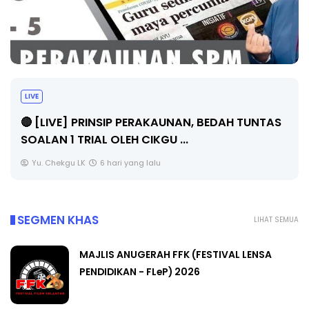
BICARA PROFESIONAL 8 : TIMBALAN KETUA
PENGARAH PENDIDIKAN MALAYSIA
S
Unknown
8 hari yang lalu
SEGMEN KHAS
LIHAT SEMUA
MAJLIS ANUGERAH FFK (FESTIVAL LENSA
PENDIDIKAN - FLeP) 2026