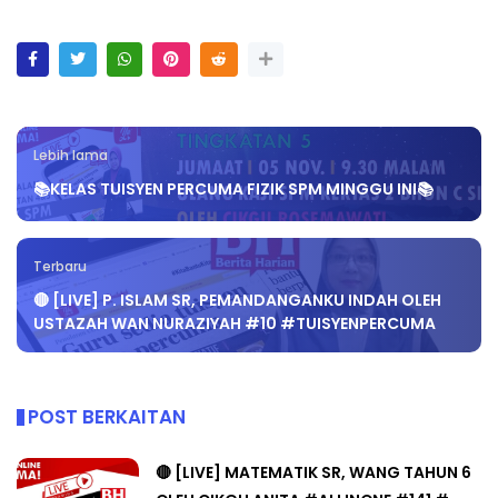
Lebih lama
📚KELAS TUISYEN PERCUMA FIZIK SPM MINGGU INI📚
Terbaru
🔴 [LIVE] P. ISLAM SR, PEMANDANGANKU INDAH OLEH
USTAZAH WAN NURAZIYAH #10 #TUISYENPERCUMA
POST BERKAITAN
🔴 [LIVE] MATEMATIK SR, WANG TAHUN 6