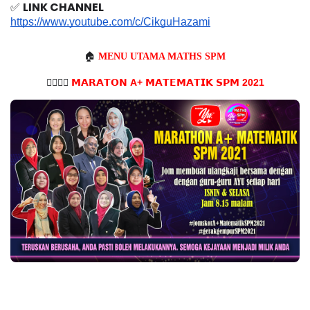
✅ 
LINK CHANNEL
https://www.youtube.com/c/CikguHazami
🏠
MENU UTAMA MATHS SPM
🏃‍♀️🏃‍♂️
𝗠𝗔𝗥𝗔𝗧𝗢𝗡 A+
𝗠𝗔𝗧𝗘𝗠𝗔𝗧𝗜𝗞
𝗦𝗣𝗠 2021