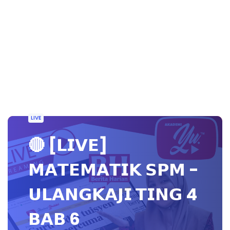
LIVE
🔴 [𝗟𝗜𝗩𝗘]
𝗠𝗔𝗧𝗘𝗠𝗔𝗧𝗜𝗞 𝗦𝗣𝗠 -
𝗨𝗟𝗔𝗡𝗚𝗞𝗔𝗝𝗜 𝗧𝗜𝗡𝗚 4
𝗕𝗔𝗕 6