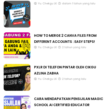
Yu. Chekgu LK
dalam 1 tahun yang lalu
HOW TO MERGE 2 CANVA FILES FROM
DIFFERENT ACCOUNTS : EASY STEPS!
Yu. Chekgu LK
2 tahun yang lalu
PXLR DI TELEFON PINTAR OLEH CIKGU
AZLINA ZABHA
Yu. Chekgu LK
2 tahun yang lalu
CARA MENDAPATKAN PENSIJILAN MAGIC
SCHOOL AI CERTIFIED EDUCATOR