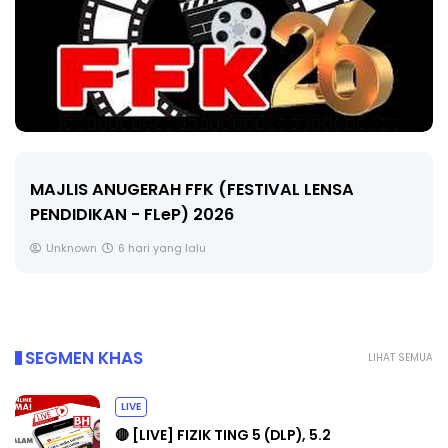
LIVE
🔴 [LIVE] MATEMATIK SR, WANG TAHUN 6 OLEH
CIKGU ANITA #ALLINONE #141 #...
Yu. Chekgu LK
8 hari yang lalu
SEGMEN KHAS
LIHAT SEMUA
LIVE
🔴 [LIVE] FIZIK TING 5 (DLP), 5.2