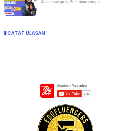
Yu. Chekgu LK
3 tahun yang lalu
CATAT ULASAN