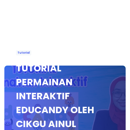
Tutorial
TUTORIAL
PERMAINAN
INTERAKTIF
EDUCANDY OLEH
CIKGU AINUL