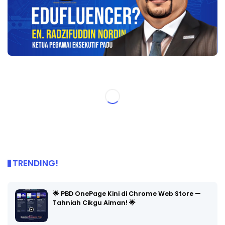
TRENDING!
🌟 PBD OnePage Kini di Chrome Web Store —
Tahniah Cikgu Aiman! 🌟