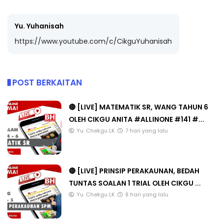
Yu. Yuhanisah
https://www.youtube.com/c/CikguYuhanisah
POST BERKAITAN
🔴 [LIVE] MATEMATIK SR, WANG TAHUN 6
OLEH CIKGU ANITA #ALLINONE #141 #...
Yu. Chekgu LK
7 hari yang lalu
🔴 [LIVE] PRINSIP PERAKAUNAN, BEDAH
TUNTAS SOALAN 1 TRIAL OLEH CIKGU ...
Yu. Chekgu LK
8 hari yang lalu