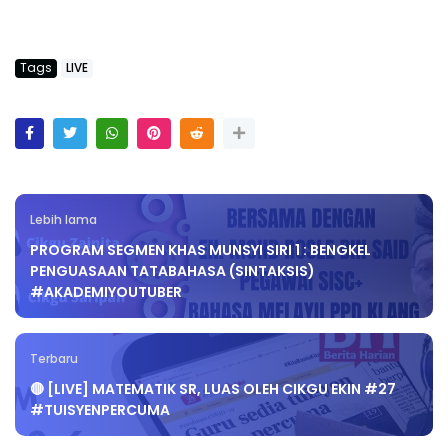
Tags
LIVE
Lebih lama
PROGRAM SEGMEN KHAS MUNSYI SIRI 1 : BENGKEL
PENGUASAAN TATABAHASA (SINTAKSIS)
#AKADEMIYOUTUBER
Terbaru
🔴 [LIVE] MATEMATIK SR, LUAS OLEH CIKGU EKIN #27
#TUISYENPERCUMA