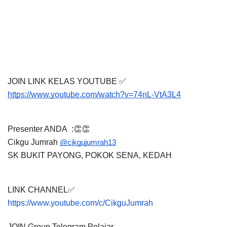
JOIN LINK KELAS YOUTUBE ✅
https://www.youtube.com/watch?v=74nL-VtA3L4
Presenter ANDA  :👏👏
Cikgu Jumrah
@cikgujumrah13
SK BUKIT PAYONG, POKOK SENA, KEDAH 
LINK CHANNEL✅
https://www.youtube.com/c/CikguJumrah
JOIN Group Telegram Pelajar