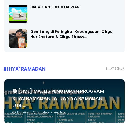
BAHAGIAN TUBUH HAIWAN
Gemilang di Peringkat Kebangsaan: Cikgu
Nur Shafura & Cikgu Shazw…
IHYA' RAMADAN
LIHAT SEMUA
🔴 [LIVE] MAJLIS PENUTUPAN PROGRAM
KHAS RAMADAN : AHLAN YA RAMADAN
#06...
Unknown
4 tahun yang lalu