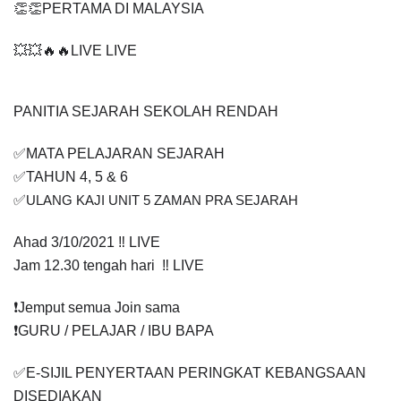
👏👏PERTAMA DI MALAYSIA
💥💥🔥🔥LIVE LIVE 
PANITIA SEJARAH SEKOLAH RENDAH
✅MATA PELAJARAN SEJARAH
✅TAHUN 4, 5 & 6
✅
ULANG KAJI UNIT 5 ZAMAN PRA SEJARAH
Ahad 3/10/2021 ‼️ LIVE
Jam 12.30 tengah hari  ‼️ LIVE
❗️Jemput semua Join sama
❗️GURU / PELAJAR / IBU BAPA
✅E-SIJIL PENYERTAAN PERINGKAT KEBANGSAAN 
DISEDIAKAN