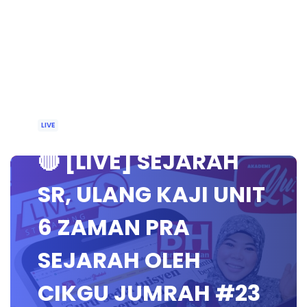
LIVE
🔴 [LIVE] SEJARAH
SR, ULANG KAJI UNIT
6 ZAMAN PRA
SEJARAH OLEH
CIKGU JUMRAH #23