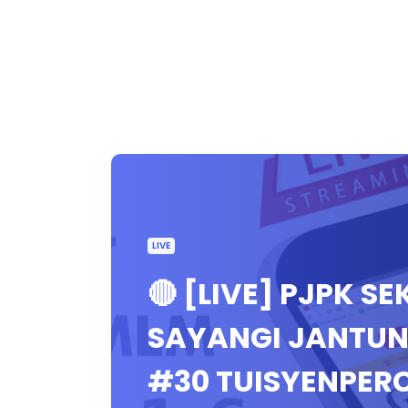
LIVE
🔴 [LIVE] PJPK S
SAYANGI JANTUN
#30 TUISYENPE