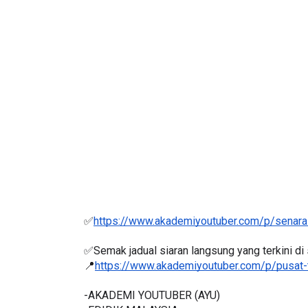
IVE
BICARA PROFESIO
TIMBALAN KETUA
 [LIVE] PRINSIP PERAKAUNAN,
PENDIDIKAN MAL
EDAH TUNTAS SOALAN 1 TRIAL
LEH CIKGU ...
Unknown
9 hari ya
Yu. Chekgu LK
7 hari yang lalu
✅
https://www.akademiyoutuber.com/p/senarai
✅Semak jadual siaran langsung yang terkini di s
📍
https://www.akademiyoutuber.com/p/pusat-
-AKADEMI YOUTUBER (AYU)