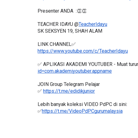
Presenter ANDA  :👏👏
TEACHER IDAYU @
TeacherIdayu
SK SEKSYEN 19, SHAH ALAM
LINK CHANNEL✅
https://www.youtube.com/c/TeacherIdayu
✅ APLIKASI AKADEMI YOUTUBER - Muat turun 
id=com.akademiyoutuber.appname
JOIN Group Telegram Pelajar
✅ 
https://t.me/edidikjunior
Lebih banyak koleksi VIDEO PdPC di sini:
✅
https://t.me/VideoPdPCgurumalaysia