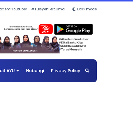
ademiYoutuber
#TuisyenPercuma
Dark mode
dit AYU
Hubungi
Privacy Policy