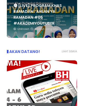
🔴 [LIVE] PROGRAM KHAS
RAMADAN : AHLAN YA
RAMADAN #05
#AKADEMIYOUTUBER
Unknown
4 tahun yang lalu
AKAN DATANG!
LIHAT SEMUA