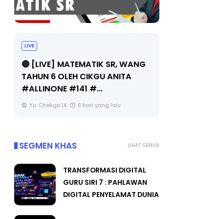
LIVE
Sejarah Ti
🔴 [LIVE] MATEMATIK SR, WANG
Unknown
TAHUN 6 OLEH CIKGU ANITA
#ALLINONE #141 #...
Yu. Chekgu LK
6 hari yang lalu
SEGMEN KHAS
LIHAT SEMUA
TRANSFORMASI DIGITAL
GURU SIRI 7 : PAHLAWAN
DIGITAL PENYELAMAT DUNIA