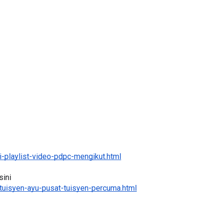
NAL 8 :
MAJLIS ANUGERAH FFK
 PENGARAH
(FESTIVAL LENSA PENDIDIKAN -
AYSIA
FLeP) 2026
ng lalu
Unknown
4 hari yang lalu
-playlist-video-pdpc-mengikut.html
ini 
tuisyen-ayu-pusat-tuisyen-percuma.html