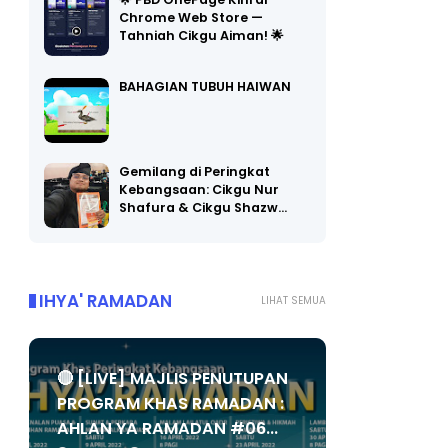
Chrome Web Store —
Tahniah Cikgu Aiman! 🌟
BAHAGIAN TUBUH HAIWAN
Gemilang di Peringkat
Kebangsaan: Cikgu Nur
Shafura & Cikgu Shazw…
IHYA' RAMADAN
LIHAT SEMUA
🔴 [LIVE] MAJLIS PENUTUPAN
PROGRAM KHAS RAMADAN :
AHLAN YA RAMADAN #06...