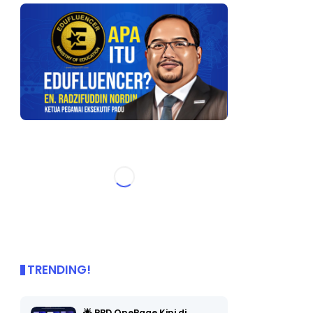
TRENDING!
🌟 PBD OnePage Kini di