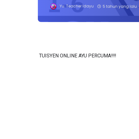
Yu. Teacher Idayu
5 tahun yang lalu
TUISYEN ONLINE AYU PERCUMA‼️‼️