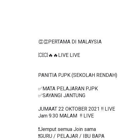
👏👏PERTAMA DI MALAYSIA
💥💥🔥🔥LIVE LIVE 
PANITIA PJPK (SEKOLAH RENDAH)
✅MATA PELAJARAN PJPK 
✅SAYANGI JANTUNG
JUMAAT 22 OKTOBER 2021 ‼️ LIVE
Jam 9.30 MALAM  ‼️ LIVE
❗️Jemput semua Join sama
❗️GURU / PELAJAR / IBU BAPA