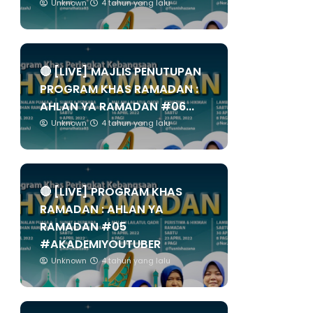
Unknown
4 tahun yang lalu
🔴 [LIVE] MAJLIS PENUTUPAN
PROGRAM KHAS RAMADAN :
AHLAN YA RAMADAN #06...
Unknown
4 tahun yang lalu
🔴 [LIVE] PROGRAM KHAS
RAMADAN : AHLAN YA
RAMADAN #05
#AKADEMIYOUTUBER
Unknown
4 tahun yang lalu