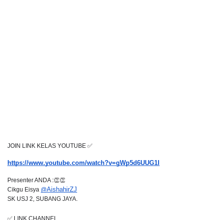
JOIN LINK KELAS YOUTUBE ✅
https://www.youtube.com/watch?v=gWp5d6UUG1I
Presenter ANDA :👏👏
Cikgu Eisya 
@
AishahirZJ
SK USJ 2, SUBANG JAYA. 
✅ LINK CHANNEL 