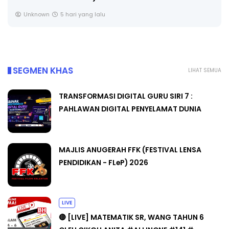
CIKGU ANITA #ALLINONE #141 #...
Yu. Chekgu LK
7 hari yang lalu
SEGMEN KHAS
LIHAT SEMUA
TRANSFORMASI DIGITAL GURU SIRI 7 :
PAHLAWAN DIGITAL PENYELAMAT DUNIA
MAJLIS ANUGERAH FFK (FESTIVAL LENSA
PENDIDIKAN - FLeP) 2026
LIVE
🔴 [LIVE] MATEMATIK SR, WANG TAHUN 6