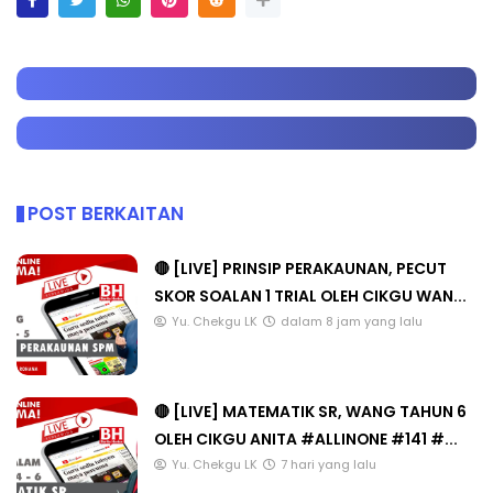
POST BERKAITAN
🔴 [LIVE] PRINSIP PERAKAUNAN, PECUT
SKOR SOALAN 1 TRIAL OLEH CIKGU WAN...
Yu. Chekgu LK
dalam 8 jam yang lalu
🔴 [LIVE] MATEMATIK SR, WANG TAHUN 6
OLEH CIKGU ANITA #ALLINONE #141 #...
Yu. Chekgu LK
7 hari yang lalu