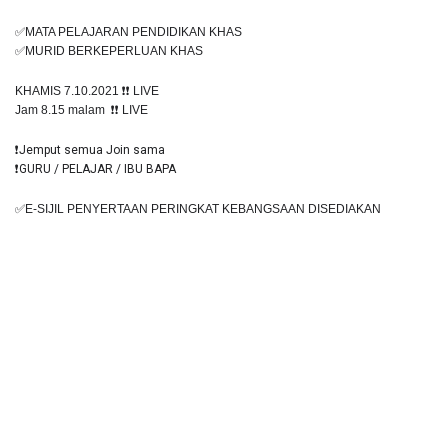
✅MATA PELAJARAN PENDIDIKAN KHAS 
✅MURID BERKEPERLUAN KHAS
KHAMIS 7.10.2021 
❗️❗️
 LIVE
Jam 8.15 malam  
❗️❗️
 LIVE
❗️Jemput semua Join sama
❗️GURU / PELAJAR / IBU BAPA
✅E-SIJIL PENYERTAAN PERINGKAT KEBANGSAAN DISEDIAKAN