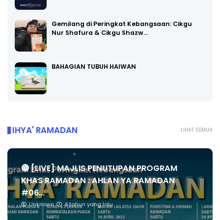
Gemilang di Peringkat Kebangsaan: Cikgu
Nur Shafura & Cikgu Shazw…
BAHAGIAN TUBUH HAIWAN
IHYA' RAMADAN
LIHAT SEMUA
🔴 [LIVE] MAJLIS PENUTUPAN PROGRAM
KHAS RAMADAN : AHLAN YA RAMADAN
#06...
Unknown
4 tahun yang lalu