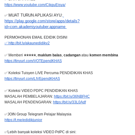
https://www.youtube.com/CikguEisya/
✅ 
MUAT TURUN APLIKASI AYU:
https://play.google.com/store/apps/details?
id=com.akademiyoutuber.appname 
PERMOHONAN EMAIL EDIDIK DISINI
✅ http://bit.ly/akaunedidikv2
✅ Memberi 
⭐⭐⭐⭐⭐
, 
maklum balas
, 
cadangan
 atau 
komen membina
https://tinyurl.com/VOTEpendKHAS
✅ Koleksi Tuisyen LIVE Percuma PENDIDIKAN KHAS
https://tinyurl.com/LIVEpendKHAS
✅ Koleksi VIDEO PDPC PENDIDIKAN KHAS  
MASALAH PEMBELAJARAN: 
https://bit.ly/36NBFHC
MASALAH PENDENGARAN: 
https://bit.ly/33L0Adf
✅JOIN Group Telegram Pelajar Malaysia
https://t.me/edidikjunior
✅Lebih banyak koleksi VIDEO PdPC di sini: