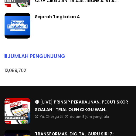
OLEH CIKGU ANITA #ALLINONE #141 #...
Sejarah Tingkatan 4
JUMLAH PENGUNJUNG
12,089,702
🔴 [LIVE] PRINSIP PERAKAUNAN, PECUT SKOR
SOALAN 1 TRIAL OLEH CIKGU WAN...
Yu. Chekgu LK
dalam 8 jam yang lalu
TRANSFORMASI DIGITAL GURU SIRI 7 :