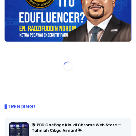
TRENDING!
🌟 PBD OnePage Kini di Chrome Web Store —
Tahniah Cikgu Aiman! 🌟