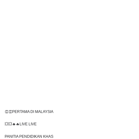
👏👏PERTAMA DI MALAYSIA
💥💥🔥🔥LIVE LIVE 
PANITIA PENDIDIKAN KHAS