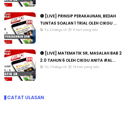
🔴 [LIVE] PRINSIP PERAKAUNAN, BEDAH
TUNTAS SOALAN 1 TRIAL OLEH CIKGU ...
Yu. Chekgu LK
8 hari yang lalu
🔴 [LIVE] MATEMATIK SR, MASALAH BAB 2
2.0 TAHUN 6 OLEH CIKGU ANITA #AL...
Yu. Chekgu LK
14 hari yang lalu
CATAT ULASAN