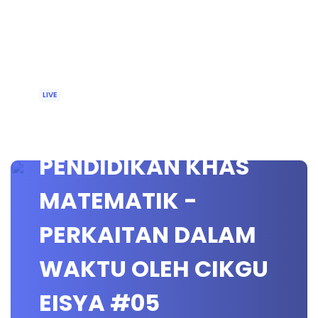
LIVE
🔴 [LIVE]
PENDIDIKAN KHAS
MATEMATIK -
PERKAITAN DALAM
WAKTU OLEH CIKGU
EISYA #05