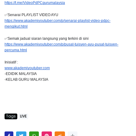
https://t.me/VideoPdPCgurumalaysia
✅Senarai PLAYLIST VIDEO AYU
https://www.akademiyoutuber.com/p/senarai-playlist-video-pdpc-
mengikut.html
✅Semak jadual siaran langsung yang terkini di sini
https://www.akademiyoutuber.com/p/pusat-tuisyen-ayu-pusat-tuisyen-
percuma.html
Inisiatif :
www.akademiyoutuber.com
-EDIDIK MALAYSIA
-KELAB GURU MALAYSIA
Tags
LIVE