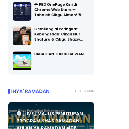
🌟 PBD OnePage Kini di
Chrome Web Store —
Tahniah Cikgu Aiman! 🌟
Gemilang di Peringkat
Kebangsaan: Cikgu Nur
Shafura & Cikgu Shazw…
BAHAGIAN TUBUH HAIWAN
IHYA' RAMADAN
LIHAT SEMUA
🔴 [LIVE] MAJLIS PENUTUPAN
PROGRAM KHAS RAMADAN :
AHLAN YA RAMADAN #06...