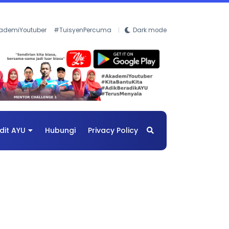
ademiYoutuber
#TuisyenPercuma
Dark mode
dit AYU
Hubungi
Privacy Policy