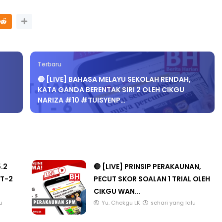
Terbaru
🔴 [LIVE] BAHASA MELAYU SEKOLAH RENDAH,
KATA GANDA BERENTAK SIRI 2 OLEH CIKGU
NARIZA #10 #TUISYENP…
5.2
🔴 [LIVE] PRINSIP PERAKAUNAN,
T-2
PECUT SKOR SOALAN 1 TRIAL OLEH
CIKGU WAN...
u
Yu. Chekgu LK
sehari yang lalu