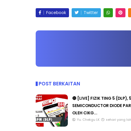
Facebook
Twitter
POST BERKAITAN
🔴 [LIVE] FIZIK TING 5 (DLP), 
SEMICONDUCTOR DIODE PAR
OLEH CIKG...
Yu. Chekgu LK
sehari yang lal