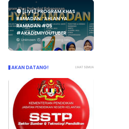
🔴 [LIVE] PROGRAM KHAS
RAMADAN : AHLAN YA
RAMADAN #05
#AKADEMIYOUTUBER
Unknown
4 tahun yang lalu
AKAN DATANG!
LIHAT SEMUA