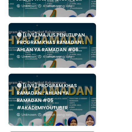
Unknown
4 tahun yang lalu
🔴 [LIVE] MAJLIS PENUTUPAN
PROGRAM KHAS RAMADAN :
AHLAN YA RAMADAN #06...
Unknown
4 tahun yang lalu
🔴 [LIVE] PROGRAM KHAS
RAMADAN : AHLAN YA
RAMADAN #05
#AKADEMIYOUTUBER
Unknown
4 tahun yang lalu