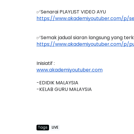
✅Senarai PLAYLIST VIDEO AYU
https://www.akademiyoutuber.com/p/sen
RANSFORMASI DIGITAL GURU
MAJLIS ANUGERA
✅Semak jadual siaran langsung yang terkini
IRI 7 : PAHLAWAN DIGITAL
(FESTIVAL LENSA
https://www.akademiyoutuber.com/p/pu
ENYELAMAT DUNIA
FLeP) 2026
Unknown
6 hari yang lalu
Unknown
7 hari ya
Inisiatif :
www.akademiyoutuber.com
-EDIDIK MALAYSIA
-KELAB GURU MALAYSIA
Tags
LIVE