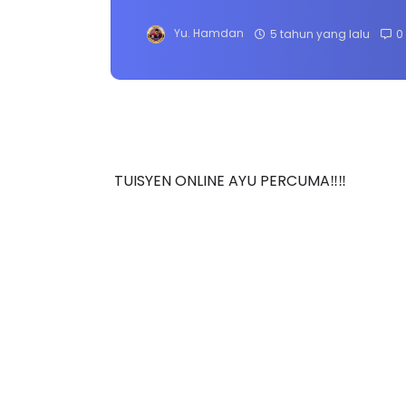
Yu. Hamdan
5 tahun yang lalu
0
TUISYEN ONLINE AYU PERCUMA‼️‼️