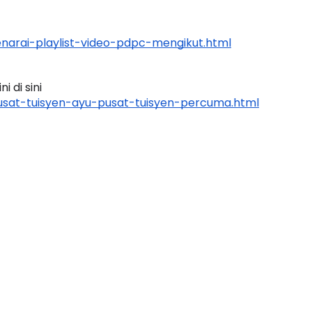
arai-playlist-video-pdpc-mengikut.html
H FFK
PROGRAM PEMERKASAAN PGB
 di sini 
 PENDIDIKAN -
MELALUI KAPSUL INFO
sat-tuisyen-ayu-pusat-tuisyen-percuma.html
PENTAKSIRAN ANTARABANGSA
ng lalu
Unknown
dalam 14 jam yang lalu