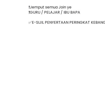
❗️Jemput semua Join ye
❗️GURU / PELAJAR / IBU BAPA
✅E-SIJIL PENYERTAAN PERINGKAT KEBAN