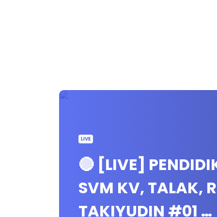
LIVE
🔴 [LIVE] PENDID
SVM KV, TALAK, 
TAKIYUDIN #01 …