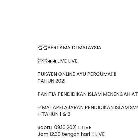
👏👏PERTAMA DI MALAYSIA
💥💥🔥🔥LIVE LIVE 
TUISYEN ONLINE AYU PERCUMA‼️‼️
TAHUN 2021
PANITIA PENDIDIKAN ISLAM MENENGAH A
✅MATAPELAJARAN PENDIDIKAN ISLAM SV
✅TAHUN 1 & 2
Sabtu  09.10.2021 ‼️ LIVE
Jam 12.30 tengah hari ‼️ LIVE