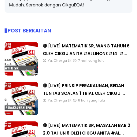
Mudah, Seronok dengan CikguEQA!
POST BERKAITAN
🔴 [LIVE] MATEMATIK SR, WANG TAHUN 6
OLEH CIKGU ANITA #ALLINONE #141 #...
Yu. Chekgu LK
7 hari yang lalu
🔴 [LIVE] PRINSIP PERAKAUNAN, BEDAH
TUNTAS SOALAN 1 TRIAL OLEH CIKGU ...
Yu. Chekgu LK
8 hari yang lalu
🔴 [LIVE] MATEMATIK SR, MASALAH BAB 2
2.0 TAHUN 6 OLEH CIKGU ANITA #AL...