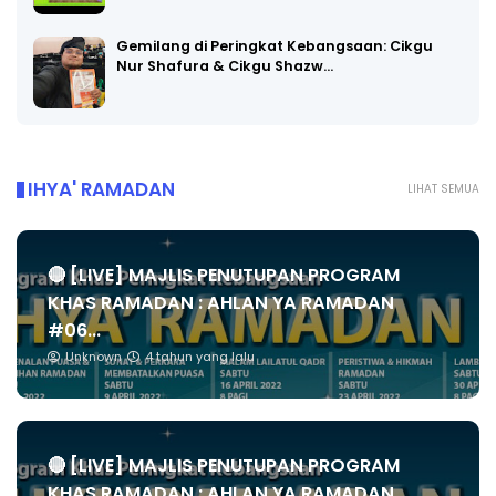
Gemilang di Peringkat Kebangsaan: Cikgu
Nur Shafura & Cikgu Shazw…
IHYA' RAMADAN
LIHAT SEMUA
🔴 [LIVE] MAJLIS PENUTUPAN PROGRAM
KHAS RAMADAN : AHLAN YA RAMADAN
#06...
Unknown
4 tahun yang lalu
🔴 [LIVE] MAJLIS PENUTUPAN PROGRAM
KHAS RAMADAN : AHLAN YA RAMADAN