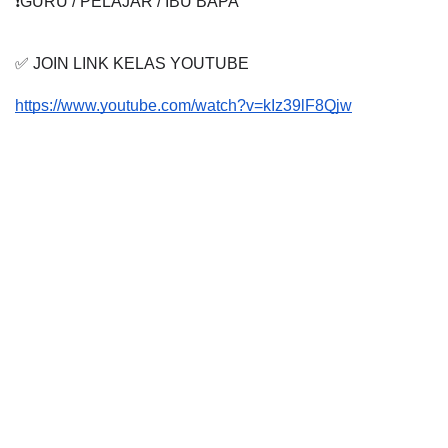
❗️GURU / PELAJAR / IBU BAPA
✅ JOIN LINK KELAS YOUTUBE
https://www.youtube.com/watch?v=kIz39lF8Qjw