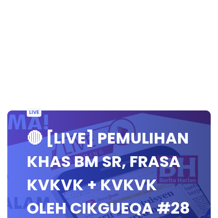
LIVE
🔴 [LIVE] PEMULIHAN
KHAS BM SR, FRASA
KVKVK + KVKVK
OLEH CIKGUEQA #28