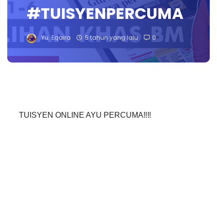
#TUISYENPERCUMA
Yu. Eqaira
5 tahun yang lalu
0
TUISYEN ONLINE AYU PERCUMA‼️‼️