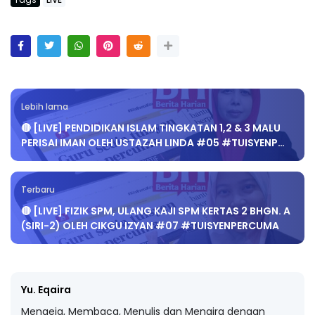
Tags
LIVE
Lebih lama
🔴 [LIVE] PENDIDIKAN ISLAM TINGKATAN 1,2 & 3 MALU
PERISAI IMAN OLEH USTAZAH LINDA #05 #TUISYENP…
Terbaru
🔴 [LIVE] FIZIK SPM, ULANG KAJI SPM KERTAS 2 BHGN. A
(SIRI-2) OLEH CIKGU IZYAN #07 #TUISYENPERCUMA
Yu. Eqaira
Mengeja, Membaca, Menulis dan Mengira dengan