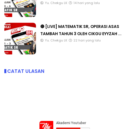
Yu. Chekgu LK
14 hari yang lalu
🔴 [LIVE] MATEMATIK SR, OPERASI ASAS
TAMBAH TAHUN 3 OLEH CIKGU EYYZAH ...
Yu. Chekgu LK
22 hari yang lalu
CATAT ULASAN