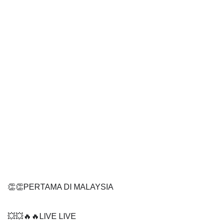
👏👏PERTAMA DI MALAYSIA
💥💥🔥🔥LIVE LIVE 