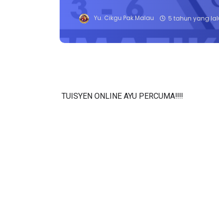
Yu. Cikgu Pak Malau
5 tahun yang lal
TUISYEN ONLINE AYU PERCUMA‼️‼️