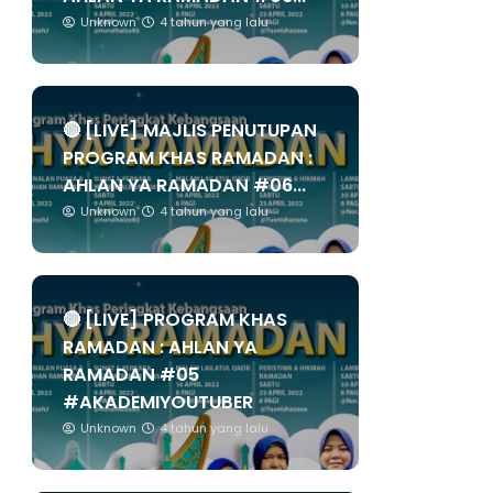
Unknown
4 tahun yang lalu
🔴 [LIVE] MAJLIS PENUTUPAN
PROGRAM KHAS RAMADAN :
AHLAN YA RAMADAN #06...
Unknown
4 tahun yang lalu
🔴 [LIVE] PROGRAM KHAS
RAMADAN : AHLAN YA
RAMADAN #05
#AKADEMIYOUTUBER
Unknown
4 tahun yang lalu