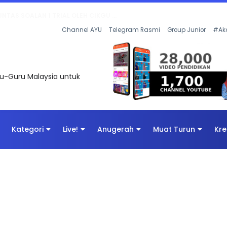
AN DIGITAL PENYELAMAT DUNIA
Channel AYU
Telegram Rasmi
Group Junior
#Ak
uru-Guru Malaysia untuk
Kategori
Live!
Anugerah
Muat Turun
Kre