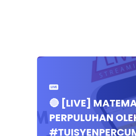
LIVE
🔴 [LIVE] MATEM
PERPULUHAN OLE
#TUISYENPERCU