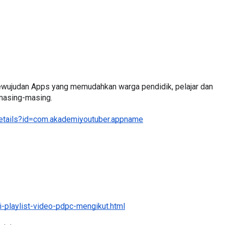
Sejarah Tingkatan 4
ATIK SR, WANG
Unknown
7 hari yang lalu
KGU ANITA
Kewujudan Apps yang memudahkan warga pendidik, pelajar dan 
 masing-masing.
...
ri yang lalu
details?id=com.akademiyoutuber.appname
-playlist-video-pdpc-mengikut.html