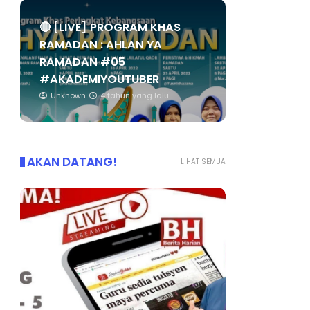
🔴 [LIVE] PROGRAM KHAS
RAMADAN : AHLAN YA
RAMADAN #05
#AKADEMIYOUTUBER
Unknown
4 tahun yang lalu
AKAN DATANG!
LIHAT SEMUA