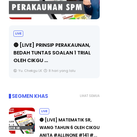
LIVE
BICARA PR
TIMBALAN
🔴 [LIVE] PRINSIP PERAKAUNAN,
PENDIDIKA
BEDAH TUNTAS SOALAN 1 TRIAL
OLEH CIKGU ...
Unknown
Yu. Chekgu LK
8 hari yang lalu
SEGMEN KHAS
LIHAT SEMUA
LIVE
🔴 [LIVE] MATEMATIK SR,
WANG TAHUN 6 OLEH CIKGU
ANITA #ALLINONE #141 #...