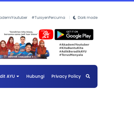
ademiYoutuber
#TuisyenPercuma
Dark mode
dit AYU
Hubungi
Privacy Policy