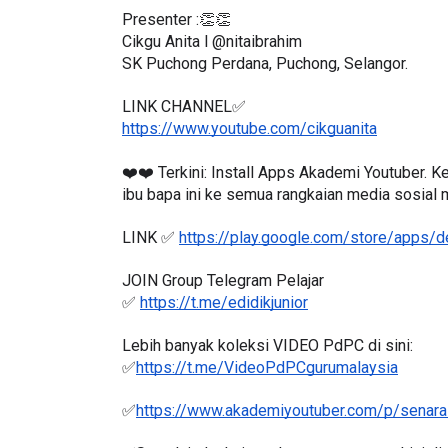
Presenter :👏👏
Cikgu Anita l @nitaibrahim
SK Puchong Perdana, Puchong, Selangor.
LINK CHANNEL✅
LIVE
ICARA KORPORAT 3 : PROGRAM
https://www.youtube.com/cikguanita
AKANAN SELAMAT DAN
🔴 [LIVE] MATEM
ERKUALITI (AMALAN PER...
TAHUN 6 OLEH CI
❤️❤️ Terkini: Install Apps Akademi Youtuber. 
ibu bapa ini ke semua rangkaian media sosial
#ALLINONE #141 #
Unknown
10 hari yang lalu
Yu. Chekgu LK
7 ha
LINK ✅ 
https://play.google.com/store/apps/
JOIN Group Telegram Pelajar
✅ 
https://t.me/edidikjunior
Lebih banyak koleksi VIDEO PdPC di sini:
✅
https://t.me/VideoPdPCgurumalaysia
✅
https://www.akademiyoutuber.com/p/senarai