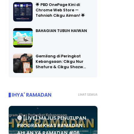
🌟 PBD OnePage Kini di
Chrome Web Store —
Tahniah Cikgu Aiman! 🌟
BAHAGIAN TUBUH HAIWAN
Gemilang di Peringkat
Kebangsaan: Cikgu Nur
Shafura & Cikgu Shazw…
IHYA' RAMADAN
LIHAT SEMUA
🔴 [LIVE] MAJLIS PENUTUPAN
PROGRAM KHAS RAMADAN :
AHLAN YA RAMADAN #06...