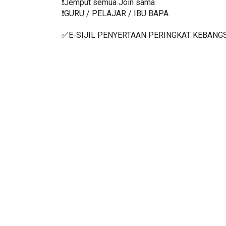
❗️Jemput semua Join sama
❗️GURU / PELAJAR / IBU BAPA
✅E-SIJIL PENYERTAAN PERINGKAT KEBANG