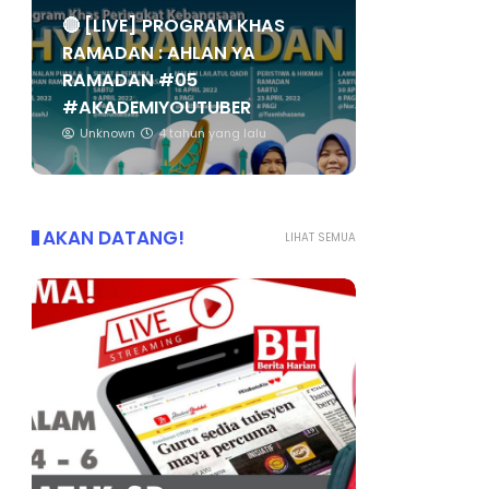
🔴 [LIVE] PROGRAM KHAS
RAMADAN : AHLAN YA
RAMADAN #05
#AKADEMIYOUTUBER
Unknown
4 tahun yang lalu
AKAN DATANG!
LIHAT SEMUA