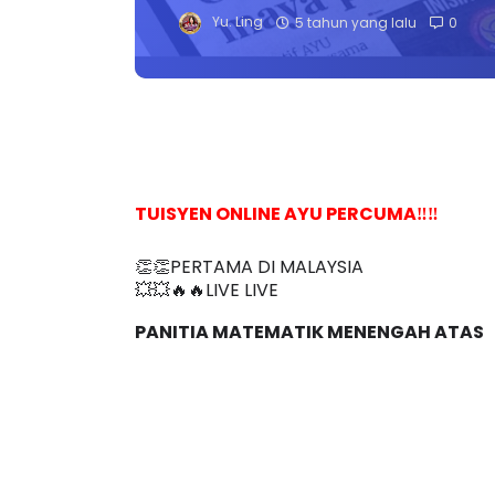
Yu. Ling
5 tahun yang lalu
0
TUISYEN ONLINE AYU PERCUMA‼️‼️
👏👏PERTAMA DI MALAYSIA
💥💥🔥🔥LIVE LIVE 
PANITIA MATEMATIK MENENGAH ATAS