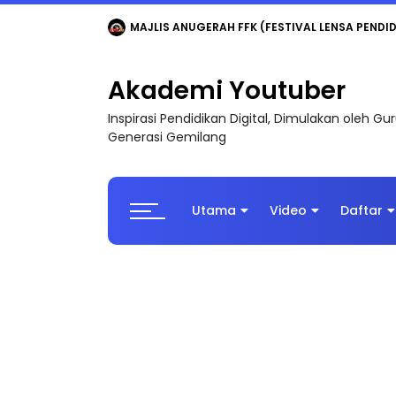
LIVE
🔴 [LIVE] MATEMATIK SR, WANG TAHUN 6
Akademi Youtuber
Inspirasi Pendidikan Digital, Dimulakan oleh G
Generasi Gemilang
Utama
Video
Daftar