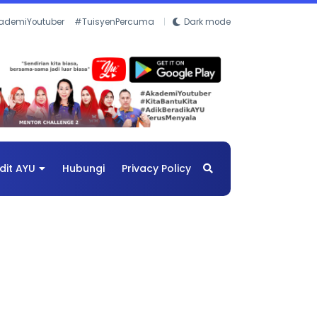
ademiYoutuber
#TuisyenPercuma
Dark mode
dit AYU
Hubungi
Privacy Policy