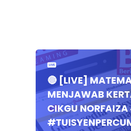
LIVE
🔴 [LIVE] MATEMA
MENJAWAB KERTAS
CIKGU NORFAIZA
#TUISYENPERCU