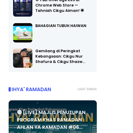
🌟 PBD OnePage Kini di
Chrome Web Store —
Tahniah Cikgu Aiman! 🌟
BAHAGIAN TUBUH HAIWAN
Gemilang di Peringkat
Kebangsaan: Cikgu Nur
Shafura & Cikgu Shazw…
IHYA' RAMADAN
LIHAT SEMUA
🔴 [LIVE] MAJLIS PENUTUPAN
PROGRAM KHAS RAMADAN :
AHLAN YA RAMADAN #06...