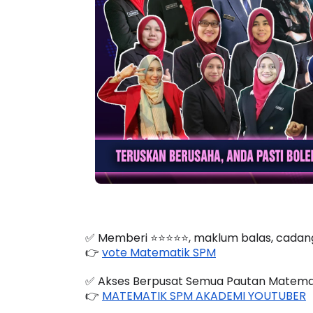
BICARA PROFESIONAL 8 :
BICARA K
TIMBALAN KETUA PENGARAH
MAKANAN
PENDIDIKAN MALAYSIA
BERKUALIT
Unknown
10 hari yang lalu
Unknown
✅ Memberi ⭐️⭐️⭐️⭐️⭐️, maklum balas, ca
👉 
vote Matematik SPM
✅ Akses Berpusat Semua Pautan Matema
👉 
MATEMATIK SPM AKADEMI YOUTUBER