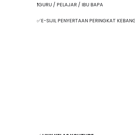
❗️GURU / PELAJAR / IBU BAPA
✅E-SIJIL PENYERTAAN PERINGKAT KEBAN