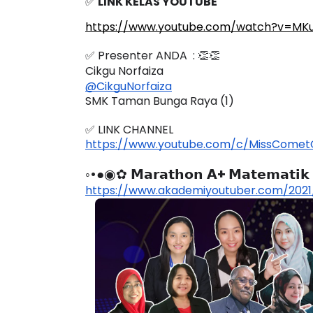
✅ 
LINK KELAS YOUTUBE
https://www.youtube.com/watch?v=MK
✅ Presenter ANDA  : 👏👏
Cikgu Norfaiza
@CikguNorfaiza
SMK Taman Bunga Raya (1)
✅ LINK CHANNEL
https://www.youtube.com/c/MissComet
◦•●◉✿ 
𝗠𝗮𝗿𝗮𝘁𝗵𝗼𝗻
𝗔+ 𝗠𝗮𝘁𝗲𝗺𝗮𝘁𝗶𝗸
https://www.akademiyoutuber.com/2021