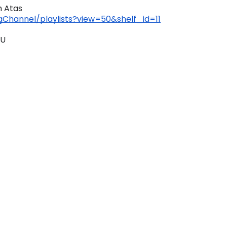
 Atas 
Channel/playlists?view=50&shelf_id=11
YU