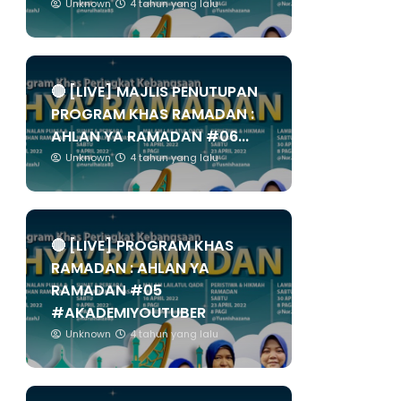
Unknown
4 tahun yang lalu
🔴 [LIVE] MAJLIS PENUTUPAN
PROGRAM KHAS RAMADAN :
AHLAN YA RAMADAN #06...
Unknown
4 tahun yang lalu
🔴 [LIVE] PROGRAM KHAS
RAMADAN : AHLAN YA
RAMADAN #05
#AKADEMIYOUTUBER
Unknown
4 tahun yang lalu