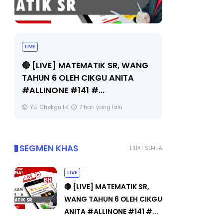
LIV
Sejarah Tingkatan 4
 WANG
🔴
Unknown
7 hari yang lalu
TA
BE
OLE
Y
SEGMEN KHAS
LIHAT SEMUA
LIVE
🔴 [LIVE] MATEMATIK SR,
WANG TAHUN 6 OLEH CIKGU
ANITA #ALLINONE #141 #...