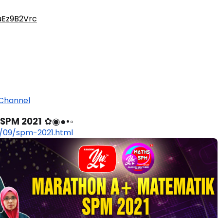
uEz9B2Vrc
Channel
SPM 2021
 ✿◉●•◦
/09/spm-2021.html