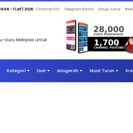
 OLEH CIKGU ANITA #ALLINONE #141 #...
Channel AYU
Telegram Rasmi
Group Junior
#Ak
uru-Guru Malaysia untuk
Kategori
Live!
Anugerah
Muat Turun
Kre