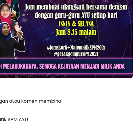
LIVE
ORPORAT 3 : PROGRAM
 SELAMAT DAN
🔴 [LIVE] MATEMATIK SR,
I (AMALAN PER...
TAHUN 6 OLEH CIKGU ANI
#ALLINONE #141 #...
10 hari yang lalu
Yu. Chekgu LK
7 hari yang lalu
dangan atau komen membina
tik SPM AYU