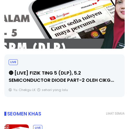
LIVE
🔴 [LIVE] PRINSIP PERAKAUNAN, PECUT SKOR
SOALAN 1 TRIAL OLEH CIKGU WAN...
Yu. Chekgu LK
sehari yang lalu
SEGMEN KHAS
LIHAT SEMUA
LIVE