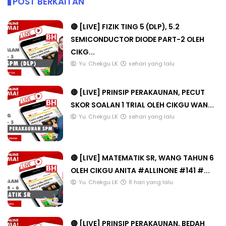
POST BERKAITAN
🔴 [LIVE] FIZIK TING 5 (DLP), 5.2
SEMICONDUCTOR DIODE PART-2 OLEH
CIKG...
Yu. Chekgu LK
sehari yang lalu
🔴 [LIVE] PRINSIP PERAKAUNAN, PECUT
SKOR SOALAN 1 TRIAL OLEH CIKGU WAN...
Yu. Chekgu LK
sehari yang lalu
🔴 [LIVE] MATEMATIK SR, WANG TAHUN 6
OLEH CIKGU ANITA #ALLINONE #141 #...
Yu. Chekgu LK
8 hari yang lalu
🔴 [LIVE] PRINSIP PERAKAUNAN, BEDAH