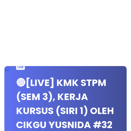
LIVE
🔴[LIVE] KMK STPM
(SEM 3), KERJA
KURSUS (SIRI 1) OLEH
CIKGU YUSNIDA #32