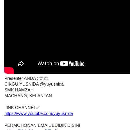
Presenter ANDA : 👏👏
CIKGU YUSNIDA @yuyusnida 
SMK HAMZAH
MACHANG, KELANTAN
LINK CHANNEL✅
https://www.youtube.com/yuyusnida
PERMOHONAN EMAIL EDIDIK DISINI