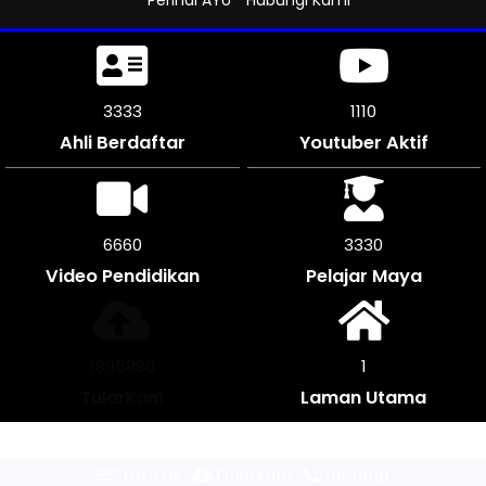
3711
1236
Ahli Berdaftar
Youtuber Aktif
7416
3708
Video Pendidikan
Pelajar Maya
2111088
1
Tularkan!
Laman Utama
Statistik
Tularkan!
Hubungi