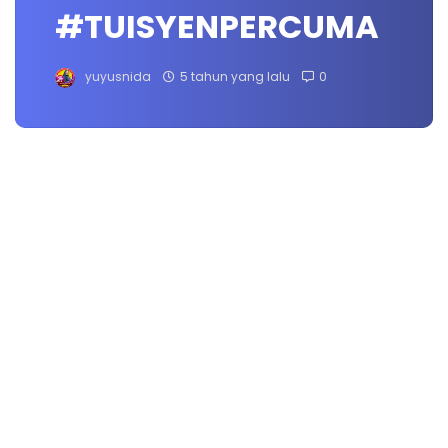
#TUISYENPERCUMA
yuyusnida
5 tahun yang lalu
0