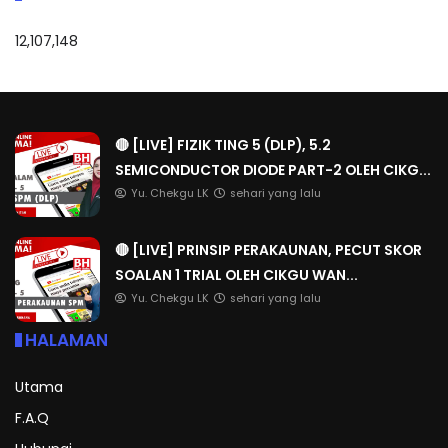
12,107,148
🔴 [LIVE] FIZIK TING 5 (DLP), 5.2
SEMICONDUCTOR DIODE PART-2 OLEH CIKG...
Yu. Chekgu LK
sehari yang lalu
🔴 [LIVE] PRINSIP PERAKAUNAN, PECUT SKOR
SOALAN 1 TRIAL OLEH CIKGU WAN...
Yu. Chekgu LK
sehari yang lalu
HALAMAN
Utama
F.A.Q