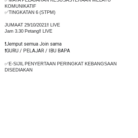
✅MATA PELAJARAN KESUSASTERAAN MELAYU 
KOMUNIKATIF
✅TINGKATAN 6 (STPM)
JUMAAT 29/10/2021‼️ LIVE
Jam 3.30 Petang‼️ LIVE
❗️Jemput semua Join sama
❗️GURU / PELAJAR / IBU BAPA
✅E-SIJIL PENYERTAAN PERINGKAT KEBANGSAAN 
DISEDIAKAN    