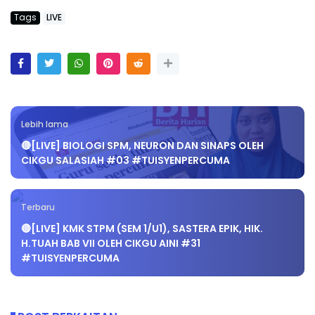
Tags
LIVE
Lebih lama
🔴[LIVE] BIOLOGI SPM, NEURON DAN SINAPS OLEH
CIKGU SALASIAH #03 #TUISYENPERCUMA
Terbaru
🔴[LIVE] KMK STPM (SEM 1/U1), SASTERA EPIK, HIK.
H.TUAH BAB VII OLEH CIKGU AINI #31
#TUISYENPERCUMA