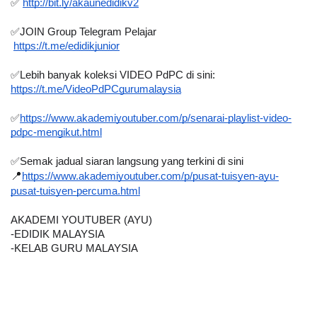
✅ 
http://bit.ly/akaunedidikv2
✅JOIN Group Telegram Pelajar 
https://t.me/edidikjunior
✅Lebih banyak koleksi VIDEO PdPC di sini:
https://t.me/VideoPdPCgurumalaysia
✅
https://www.akademiyoutuber.com/p/senarai-playlist-video-
pdpc-mengikut.html
✅Semak jadual siaran langsung yang terkini di sini
📍
https://www.akademiyoutuber.com/p/pusat-tuisyen-ayu-
pusat-tuisyen-percuma.html
AKADEMI YOUTUBER (AYU)
-EDIDIK MALAYSIA
-KELAB GURU MALAYSIA