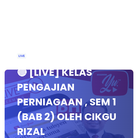
LIVE
🔴 [LIVE] KELAS
PENGAJIAN
PERNIAGAAN , SEM 1
(BAB 2) OLEH CIKGU
RIZAL