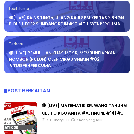
Lebih lama
🔴[LIVE] SAINS TING5, ULANG KAJI SPM KERTAS 2 BHGN
B OLEH TCER SLINDANORDIN #10 #TUISYENPERCUMA
Terbaru
🔴 [LIVE] PEMULIHAN KHAS MT SR, MEMBUNDARKAN
NOMBOR (PULUH) OLEH CIKGU SHEKIN #02
#TUISYENPERCUMA
POST BERKAITAN
🔴 [LIVE] MATEMATIK SR, WANG TAHUN 6
OLEH CIKGU ANITA #ALLINONE #141 #...
Yu. Chekgu LK
7 hari yang lalu