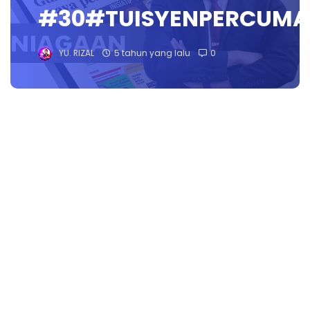
#30#TUISYENPERCUMA
YU. RIZAL
5 tahun yang lalu
0