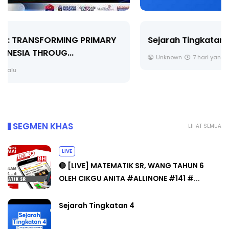
Sejarah Tingkatan 4
Unknown
7 hari yang lalu
SEGMEN KHAS
LIHAT SEMUA
LIVE
🔴 [LIVE] MATEMATIK SR, WANG TAHUN 6
OLEH CIKGU ANITA #ALLINONE #141 #...
Sejarah Tingkatan 4