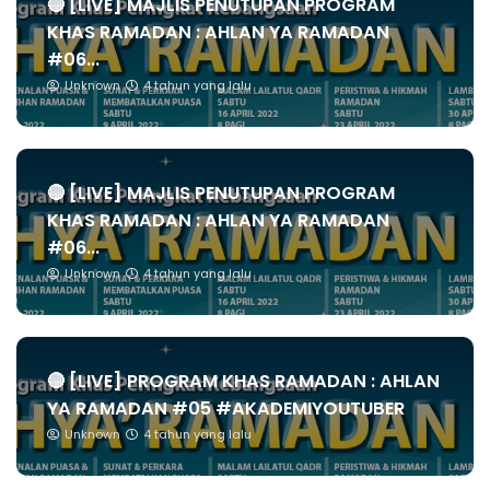
🔴 [LIVE] MAJLIS PENUTUPAN PROGRAM
KHAS RAMADAN : AHLAN YA RAMADAN
#06...
Unknown
4 tahun yang lalu
🔴 [LIVE] MAJLIS PENUTUPAN PROGRAM
KHAS RAMADAN : AHLAN YA RAMADAN
#06...
Unknown
4 tahun yang lalu
🔴 [LIVE] PROGRAM KHAS RAMADAN : AHLAN
YA RAMADAN #05 #AKADEMIYOUTUBER
Unknown
4 tahun yang lalu