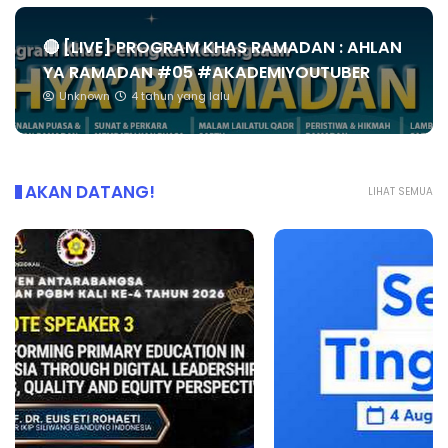
🔴 [LIVE] PROGRAM KHAS RAMADAN : AHLAN
YA RAMADAN #05 #AKADEMIYOUTUBER
Unknown
4 tahun yang lalu
AKAN DATANG!
LIHAT SEMUA