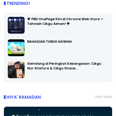
TRENDING!
🌟 PBD OnePage Kini di Chrome Web Store —
Tahniah Cikgu Aiman! 🌟
BAHAGIAN TUBUH HAIWAN
Gemilang di Peringkat Kebangsaan: Cikgu
Nur Shafura & Cikgu Shazw…
IHYA' RAMADAN
LIHAT SEMUA