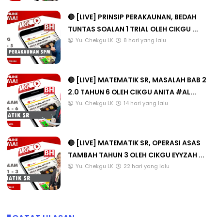
🔴 [LIVE] PRINSIP PERAKAUNAN, BEDAH
TUNTAS SOALAN 1 TRIAL OLEH CIKGU ...
Yu. Chekgu LK
8 hari yang lalu
🔴 [LIVE] MATEMATIK SR, MASALAH BAB 2
2.0 TAHUN 6 OLEH CIKGU ANITA #AL...
Yu. Chekgu LK
14 hari yang lalu
🔴 [LIVE] MATEMATIK SR, OPERASI ASAS
TAMBAH TAHUN 3 OLEH CIKGU EYYZAH ...
Yu. Chekgu LK
22 hari yang lalu