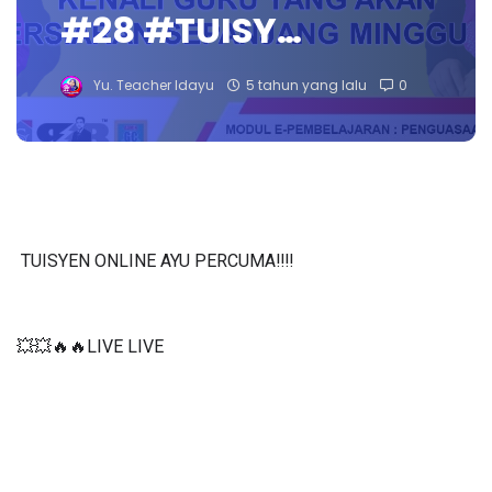
#28 #TUISY…
Yu. Teacher Idayu
5 tahun yang lalu
0
TUISYEN ONLINE AYU PERCUMA‼️‼️
💥💥🔥🔥LIVE LIVE 