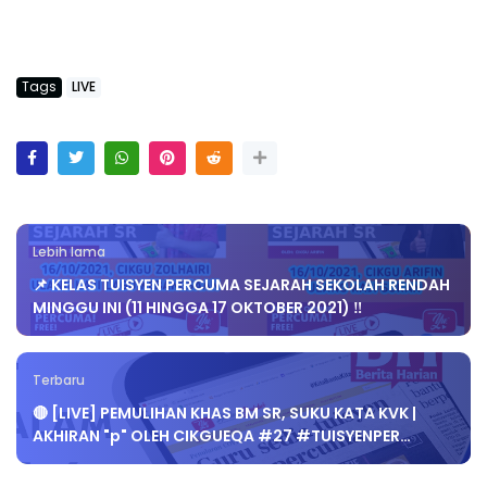
Tags
LIVE
Lebih lama
📌 KELAS TUISYEN PERCUMA SEJARAH SEKOLAH RENDAH
MINGGU INI (11 HINGGA 17 OKTOBER 2021) ‼️
Terbaru
🔴 [LIVE] PEMULIHAN KHAS BM SR, SUKU KATA KVK |
AKHIRAN "p" OLEH CIKGUEQA #27 #TUISYENPER…