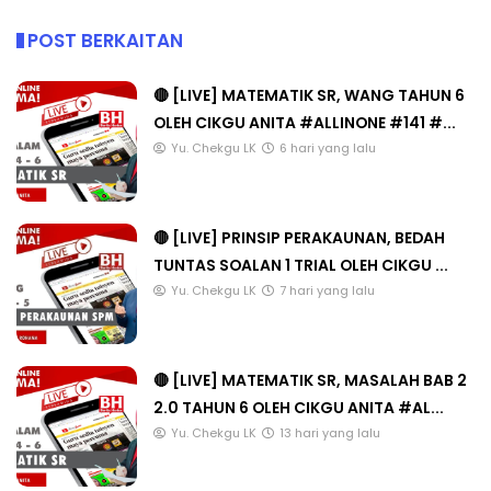
POST BERKAITAN
🔴 [LIVE] MATEMATIK SR, WANG TAHUN 6
OLEH CIKGU ANITA #ALLINONE #141 #...
Yu. Chekgu LK
6 hari yang lalu
🔴 [LIVE] PRINSIP PERAKAUNAN, BEDAH
TUNTAS SOALAN 1 TRIAL OLEH CIKGU ...
Yu. Chekgu LK
7 hari yang lalu
🔴 [LIVE] MATEMATIK SR, MASALAH BAB 2
2.0 TAHUN 6 OLEH CIKGU ANITA #AL...
Yu. Chekgu LK
13 hari yang lalu