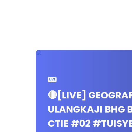
LIVE
🔴[LIVE] GEOGRAF
ULANGKAJI BHG B 
CTIE #02 #TUIS