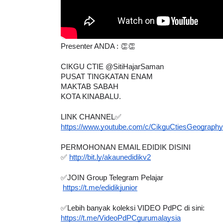
Presenter ANDA : 👏👏
BICARA KORPORAT 3 : PROGRAM
KEYNOTE SPEAK
MAKANAN SELAMAT DAN
TRANSFORMIN
CIKGU CTIE @SitiHajarSaman
BERKUALITI (AMALAN PER...
EDUCATION IN
PUSAT TINGKATAN ENAM
MAKTAB SABAH
THROUG...
Unknown
10 hari yang lalu
KOTA KINABALU. 
Unknown
10 ha
LINK CHANNEL✅
https://www.youtube.com/c/CikguCtiesGeograph
PERMOHONAN EMAIL EDIDIK DISINI
✅ 
http://bit.ly/akaunedidikv2
✅JOIN Group Telegram Pelajar 
https://t.me/edidikjunior
✅Lebih banyak koleksi VIDEO PdPC di sini: