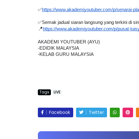
https://t.me/VideoPdPCgurumalaysia
✅
https://www.akademiyoutuber.com/p/senarai-pla
✅Semak jadual siaran langsung yang terkini di sin
📍
https://www.akademiyoutuber.com/p/pusat-tuis
AKADEMI YOUTUBER (AYU)
-EDIDIK MALAYSIA
-KELAB GURU MALAYSIA
Tags
LIVE
Facebook
Twitter