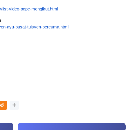
ylist-video-pdpc-mengikut.html
i
yen-ayu-pusat-tuisyen-percuma.html