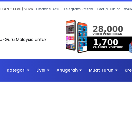
 OLEH CIKGU ANITA #ALLINONE #141 #...
Channel AYU
Telegram Rasmi
Group Junior
#Ak
uru-Guru Malaysia untuk
Kategori
Live!
Anugerah
Muat Turun
Kre