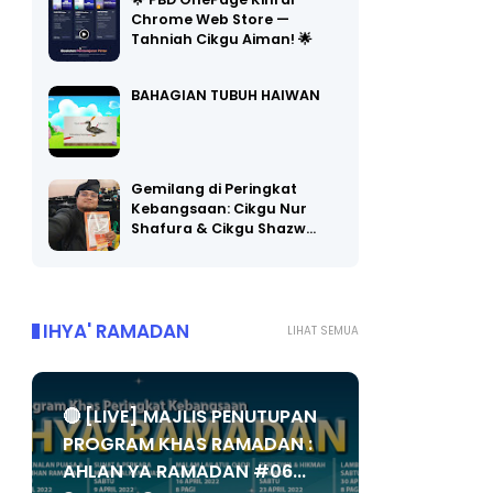
🌟 PBD OnePage Kini di
Chrome Web Store —
Tahniah Cikgu Aiman! 🌟
BAHAGIAN TUBUH HAIWAN
Gemilang di Peringkat
Kebangsaan: Cikgu Nur
Shafura & Cikgu Shazw…
IHYA' RAMADAN
LIHAT SEMUA
🔴 [LIVE] MAJLIS PENUTUPAN
PROGRAM KHAS RAMADAN :
AHLAN YA RAMADAN #06...