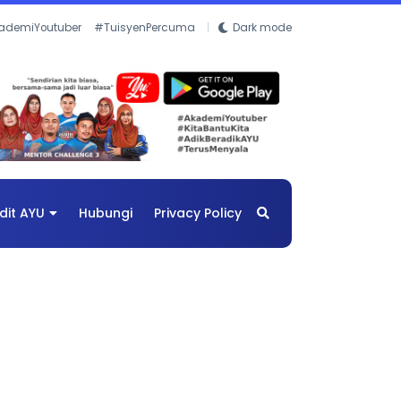
ademiYoutuber
#TuisyenPercuma
Dark mode
dit AYU
Hubungi
Privacy Policy