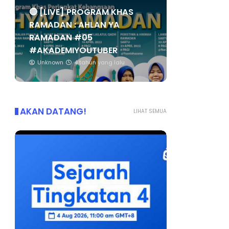
🔴 [LIVE] PROGRAM KHAS
RAMADAN : AHLAN YA
RAMADAN #05
#AKADEMIYOUTUBER
Unknown
4 tahun yang lalu
AKAN DATANG!
LIHAT SEMUA