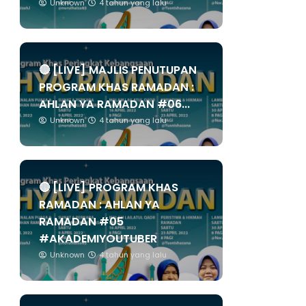
Unknown
4 tahun yang lalu
🔴 [LIVE] MAJLIS PENUTUPAN
PROGRAM KHAS RAMADAN :
AHLAN YA RAMADAN #06...
Unknown
4 tahun yang lalu
🔴 [LIVE] PROGRAM KHAS
RAMADAN : AHLAN YA
RAMADAN #05
#AKADEMIYOUTUBER
Unknown
4 tahun yang lalu