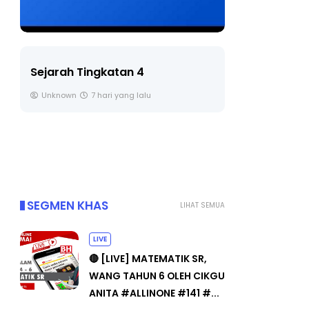
LIVE
BICARA
TIMBAL
🔴 [LIVE] PRINSIP PERAKAUNAN,
PENDID
BEDAH TUNTAS SOALAN 1 TRIAL
OLEH CIKGU ...
Unknow
Yu. Chekgu LK
8 hari yang lalu
SEGMEN KHAS
LIHAT SEMUA
LIVE
🔴 [LIVE] MATEMATIK SR,
WANG TAHUN 6 OLEH CIKGU
ANITA #ALLINONE #141 #...