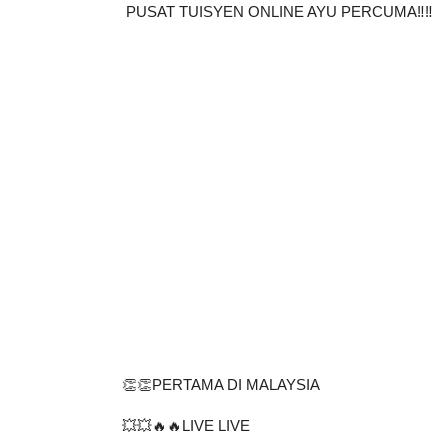
PUSAT TUISYEN ONLINE AYU PERCUMA‼️‼️
👏👏PERTAMA DI MALAYSIA
💥💥🔥🔥LIVE LIVE