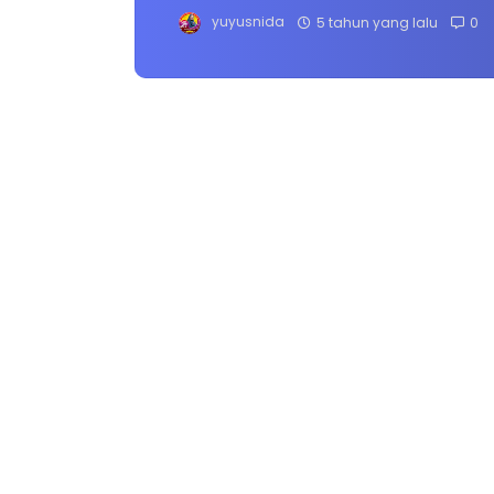
yuyusnida
5 tahun yang lalu
0