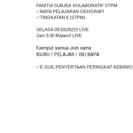
PANITIA SUBJEK KOLABORATIF STPM
✅MATA PELAJARAN GEOGRAFI
✅TINGKATAN 6 (STPM)
SELASA 05/10/2021‼️ LIVE
Jam 9.30 Malam‼️ LIVE
❗️Jemput semua Join sama
❗️GURU / PELAJAR / IBU BAPA
✅E-SIJIL PENYERTAAN PERINGKAT KEBANGS