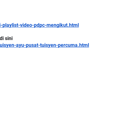
playlist-video-pdpc-mengikut.html
LIVE
RAT 3 : PROGRAM
i sini
AMAT DAN
🔴 [LIVE] MATEMATIK SR, WANG
uisyen-ayu-pusat-tuisyen-percuma.html
ALAN PER...
TAHUN 6 OLEH CIKGU ANITA
#ALLINONE #141 #...
i yang lalu
Yu. Chekgu LK
7 hari yang lalu