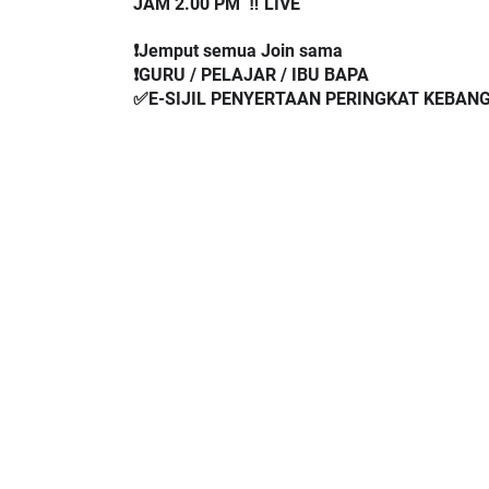
❗️Jemput semua Join sama
❗️GURU / PELAJAR / IBU BAPA
✅E-SIJIL PENYERTAAN PERINGKAT KEBAN