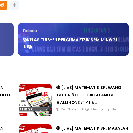
Terbaru
📚KELAS TUISYEN PERCUMA FIZIK SPM MINGGU
INI📚
AN,
🔴 [LIVE] MATEMATIK SR, WANG
 OLEH
TAHUN 6 OLEH CIKGU ANITA
#ALLINONE #141 #...
Yu. Chekgu LK
7 hari yang lalu
AN,
🔴 [LIVE] MATEMATIK SR, MASALAH
AL
BAB 2 2.0 TAHUN 6 OLEH CIKGU