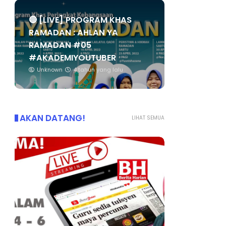
🔴 [LIVE] PROGRAM KHAS
RAMADAN : AHLAN YA
RAMADAN #05
#AKADEMIYOUTUBER
Unknown
4 tahun yang lalu
AKAN DATANG!
LIHAT SEMUA