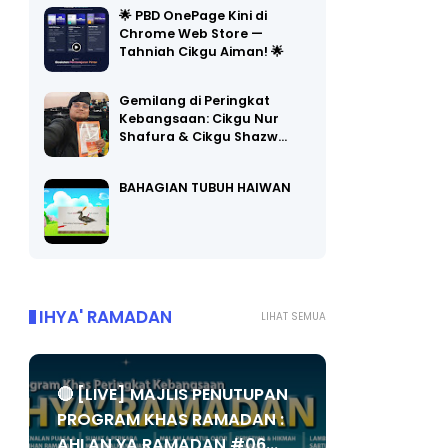
Chrome Web Store —
Tahniah Cikgu Aiman! 🌟
Gemilang di Peringkat
Kebangsaan: Cikgu Nur
Shafura & Cikgu Shazw…
BAHAGIAN TUBUH HAIWAN
IHYA' RAMADAN
LIHAT SEMUA
🔴 [LIVE] MAJLIS PENUTUPAN
PROGRAM KHAS RAMADAN :
AHLAN YA RAMADAN #06...