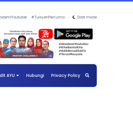
ademiYoutuber
#TuisyenPercuma
Dark mode
dit AYU
Hubungi
Privacy Policy