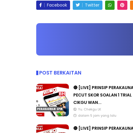
Facebook
Twitter
POST BERKAITAN
🔴 [LIVE] PRINSIP PERAKAUN
PECUT SKOR SOALAN 1 TRIAL
CIKGU WAN...
Yu. Chekgu LK
dalam 5 jam yang lalu
🔴 [LIVE] PRINSIP PERAKAUN
BEDAH TUNTAS SOALAN 1 TRI