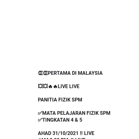
👏👏PERTAMA DI MALAYSIA
💥💥🔥🔥LIVE LIVE 
PANITIA FIZIK SPM 
✅MATA PELAJARAN FIZIK SPM
✅TINGKATAN 4 & 5
AHAD 31/10/2021 ‼️ LIVE
JAM 2.00 PM  ‼️ LIVE