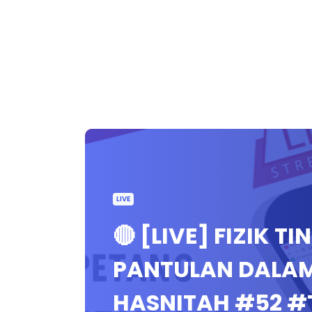
LIVE
🔴 [LIVE] FIZIK T
PANTULAN DALAM
HASNITAH #52 