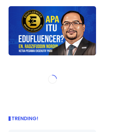
TRENDING!
🌟 PBD OnePage Kini di