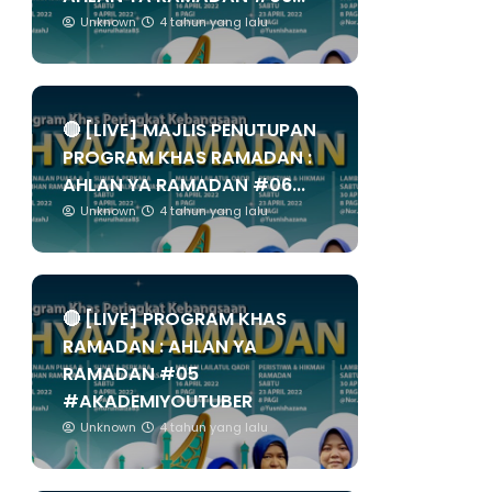
Unknown
4 tahun yang lalu
🔴 [LIVE] MAJLIS PENUTUPAN
PROGRAM KHAS RAMADAN :
AHLAN YA RAMADAN #06...
Unknown
4 tahun yang lalu
🔴 [LIVE] PROGRAM KHAS
RAMADAN : AHLAN YA
RAMADAN #05
#AKADEMIYOUTUBER
Unknown
4 tahun yang lalu