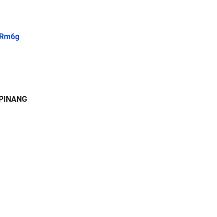
qRm6g
PINANG 