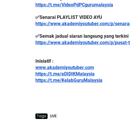
https://t.me/VideoPdPCgurumalaysia
✅Senarai PLAYLIST VIDEO AYU
https://www.akademiyoutuber.com/p/senarai-
BICARA PROFESIONAL 8 :
BICARA KORPO
✅Semak jadual siaran langsung yang terkini d
TIMBALAN KETUA PENGARAH
MAKANAN SEL
https://www.akademiyoutuber.com/p/pusat-t
PENDIDIKAN MALAYSIA
BERKUALITI (AM
Unknown
10 hari yang lalu
Unknown
10 har
Inisiatif :
www.akademiyoutuber.com
https://t.me/eDIDIKMalaysia
https://t.me/KelabGuruMalaysia
Tags
LIVE