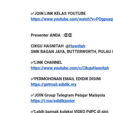
✅JOIN LINK KELAS YOUTUBE 
https://www.youtube.com/watch?v=POgpsa
Presenter ANDA  :👏👏
CIKGU HASNITAH  @
Hasnitah
SMK BAGAN JAYA, BUTTERWORTH, PULAU 
✅LINK CHANNEL
https://www.youtube.com/c/CikguHasnitah
✅PERMOHONAN EMAIL EDIDIK DISINI
https://getmail.edidik.my
✅JOIN Group Telegram Pelajar Malaysia
https://t.me/edidikjunior
✅Lebih banyak koleksi VIDEO PdPC di sini: