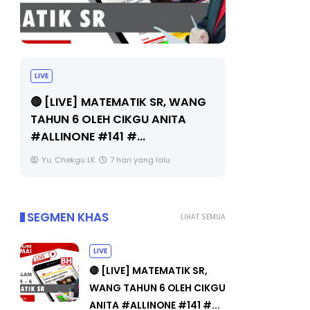
LIVE
Sejarah Tingkatan 4
🔴 [LIVE
Unknown
7 hari yang lalu
BEDAH T
OLEH CIK
Yu. Chek
SEGMEN KHAS
LIHAT SEMUA
LIVE
🔴 [LIVE] MATEMATIK SR,
WANG TAHUN 6 OLEH CIKGU
ANITA #ALLINONE #141 #...