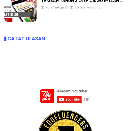
TAMBAH TAHUN 3 OLEH CIKGU EYYZAH ...
Yu. Chekgu LK
20 hari yang lalu
CATAT ULASAN