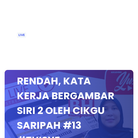
LIVE
🔴 [LIVE] BAHASA
MELAYU SEKOLAH
RENDAH, KATA
KERJA BERGAMBAR
SIRI 2 OLEH CIKGU
SARIPAH #13