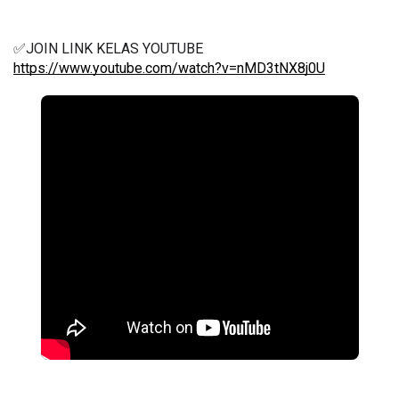
✅JOIN LINK KELAS YOUTUBE 
https://www.youtube.com/watch?v=nMD3tNX8j0U