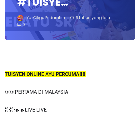
#TUISYE…
Yu. Cikgu Eedarahim
5 tahun yang lalu
0
TUISYEN ONLINE AYU PERCUMA‼️‼️
👏👏PERTAMA DI MALAYSIA
💥💥🔥🔥LIVE LIVE 