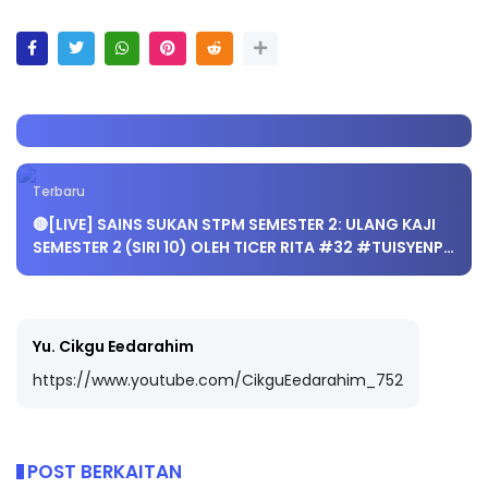
Terbaru
🔴[LIVE] SAINS SUKAN STPM SEMESTER 2: ULANG KAJI
SEMESTER 2 (SIRI 10) OLEH TICER RITA #32 #TUISYENP…
Yu. Cikgu Eedarahim
https://www.youtube.com/CikguEedarahim_752
POST BERKAITAN