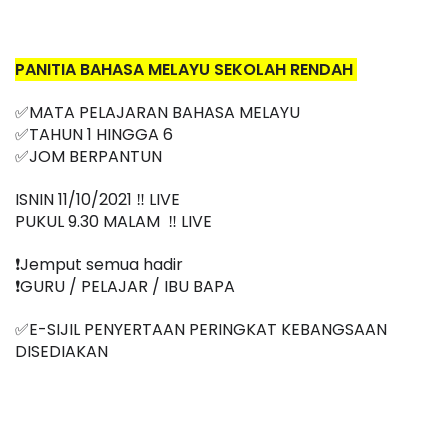
PANITIA BAHASA MELAYU SEKOLAH RENDAH 
✅MATA PELAJARAN BAHASA MELAYU
✅TAHUN 1 HINGGA 6
✅
JOM BERPANTUN
ISNIN 11/10/2021 ‼️ LIVE
PUKUL 9.30 MALAM  ‼️ LIVE
❗️Jemput semua hadir
❗️GURU / PELAJAR / IBU BAPA
✅E-SIJIL PENYERTAAN PERINGKAT KEBANGSAAN 
DISEDIAKAN