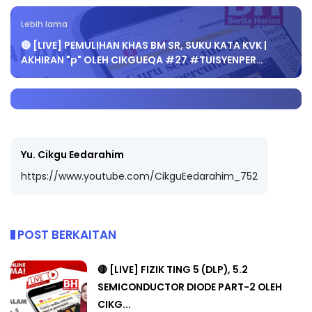
Lebih lama
🔴 [LIVE] PEMULIHAN KHAS BM SR, SUKU KATA KVK |
AKHIRAN "p" OLEH CIKGUEQA #27 #TUISYENPER…
Yu. Cikgu Eedarahim
https://www.youtube.com/CikguEedarahim_752
POST BERKAITAN
🔴 [LIVE] FIZIK TING 5 (DLP), 5.2
SEMICONDUCTOR DIODE PART-2 OLEH
CIKG...