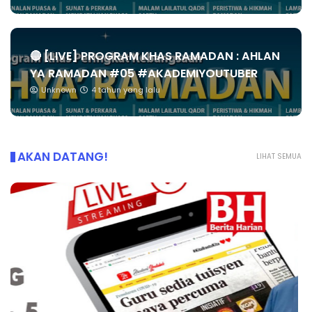
🔴 [LIVE] PROGRAM KHAS RAMADAN : AHLAN
YA RAMADAN #05 #AKADEMIYOUTUBER
Unknown
4 tahun yang lalu
AKAN DATANG!
LIHAT SEMUA