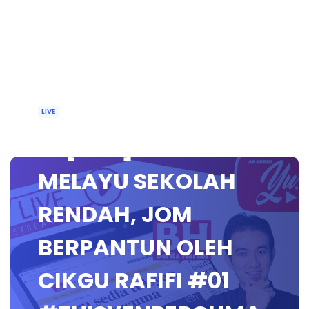
LIVE
🔴 [LIVE] BAHASA
MELAYU SEKOLAH
RENDAH, JOM
BERPANTUN OLEH
CIKGU RAFIFI #01