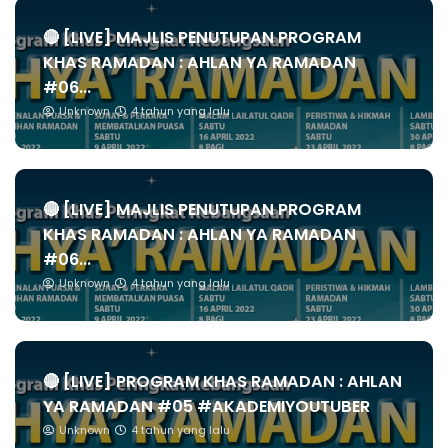
🔴 [LIVE] MAJLIS PENUTUPAN PROGRAM
KHAS RAMADAN : AHLAN YA RAMADAN
#06...
Unknown
4 tahun yang lalu
🔴 [LIVE] MAJLIS PENUTUPAN PROGRAM
KHAS RAMADAN : AHLAN YA RAMADAN
#06...
Unknown
4 tahun yang lalu
🔴 [LIVE] PROGRAM KHAS RAMADAN : AHLAN
YA RAMADAN #05 #AKADEMIYOUTUBER
Unknown
4 tahun yang lalu