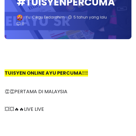
#TUISYENPERCUMA
Yu. Cikgu Eedarahim
5 tahun yang lalu
0
TUISYEN ONLINE AYU PERCUMA‼️‼️
👏👏PERTAMA DI MALAYSIA
💥💥🔥🔥LIVE LIVE 