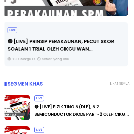
TRANSFORMASI DIGITAL GURU SIRI 7 :
PAHLAWAN DIGITAL PENYELAMAT DUNIA
Unknown
6 hari yang lalu
SEGMEN KHAS
LIHAT SEMUA
LIVE
🔴 [LIVE] FIZIK TING 5 (DLP), 5.2
SEMICONDUCTOR DIODE PART-2 OLEH CIKG...
LIVE