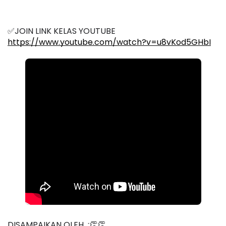
✅JOIN LINK KELAS YOUTUBE 
https://www.youtube.com/watch?v=u8vKod5GHbI
DISAMPAIKAN OLEH  :👏👏