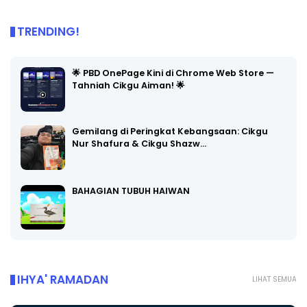
TRENDING!
🌟 PBD OnePage Kini di Chrome Web Store —
Tahniah Cikgu Aiman! 🌟
Gemilang di Peringkat Kebangsaan: Cikgu
Nur Shafura & Cikgu Shazw…
BAHAGIAN TUBUH HAIWAN
IHYA' RAMADAN
LIHAT SEMUA