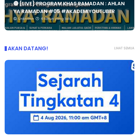
🔴 [LIVE] PROGRAM KHAS RAMADAN : AHLAN
YA RAMADAN #05 #AKADEMIYOUTUBER
Unknown
4 tahun yang lalu
AKAN DATANG!
LIHAT SEMUA