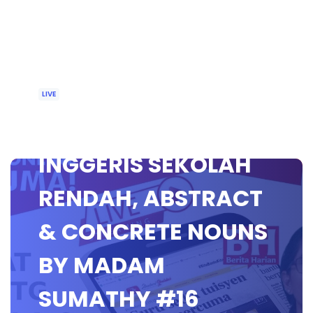
LIVE
🔴[LIVE] BAHASA
INGGERIS SEKOLAH
RENDAH, ABSTRACT
& CONCRETE NOUNS
BY MADAM
SUMATHY #16