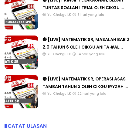
🔴 [LIVE] PRINSIP PERAKAUNAN, BEDAH
TUNTAS SOALAN 1 TRIAL OLEH CIKGU ...
Yu. Chekgu LK
8 hari yang lalu
🔴 [LIVE] MATEMATIK SR, MASALAH BAB 2
2.0 TAHUN 6 OLEH CIKGU ANITA #AL...
Yu. Chekgu LK
14 hari yang lalu
🔴 [LIVE] MATEMATIK SR, OPERASI ASAS
TAMBAH TAHUN 3 OLEH CIKGU EYYZAH ...
Yu. Chekgu LK
22 hari yang lalu
CATAT ULASAN