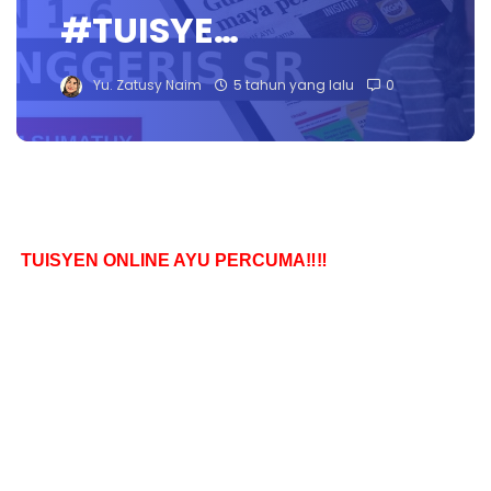
#TUISYE…
Yu. Zatusy Naim
5 tahun yang lalu
0
TUISYEN ONLINE AYU PERCUMA‼️‼️