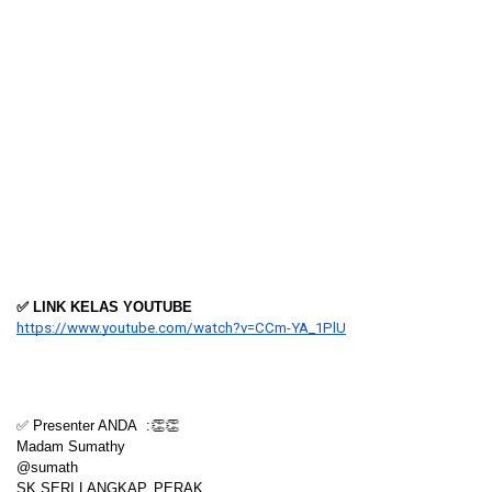
✅ LINK KELAS YOUTUBE
https://www.youtube.com/watch?v=CCm-YA_1PlU
✅ Presenter ANDA  :👏👏
Madam Sumathy
@sumath
SK SERI LANGKAP, PERAK