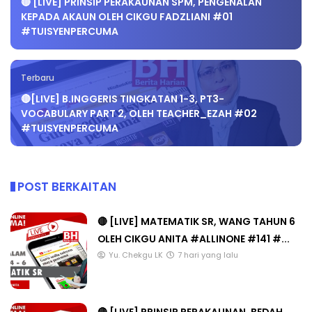
🔴 [LIVE] PRINSIP PERAKAUNAN SPM, PENGENALAN
KEPADA AKAUN OLEH CIKGU FADZLIANI #01
#TUISYENPERCUMA
Terbaru
🔴[LIVE] B.INGGERIS TINGKATAN 1-3, PT3-
VOCABULARY PART 2, OLEH TEACHER_EZAH #02
#TUISYENPERCUMA
POST BERKAITAN
🔴 [LIVE] MATEMATIK SR, WANG TAHUN 6
OLEH CIKGU ANITA #ALLINONE #141 #...
Yu. Chekgu LK
7 hari yang lalu