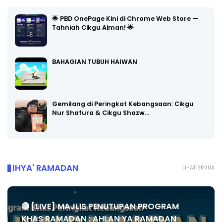
🌟 PBD OnePage Kini di Chrome Web Store —
Tahniah Cikgu Aiman! 🌟
BAHAGIAN TUBUH HAIWAN
Gemilang di Peringkat Kebangsaan: Cikgu
Nur Shafura & Cikgu Shazw…
IHYA' RAMADAN
LIHAT SEMUA
🔴 [LIVE] MAJLIS PENUTUPAN PROGRAM
KHAS RAMADAN : AHLAN YA RAMADAN