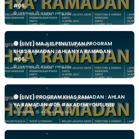
#06...
Unknown
4 tahun yang lalu
🔴 [LIVE] MAJLIS PENUTUPAN PROGRAM
KHAS RAMADAN : AHLAN YA RAMADAN
#06...
Unknown
4 tahun yang lalu
🔴 [LIVE] PROGRAM KHAS RAMADAN : AHLAN
YA RAMADAN #05 #AKADEMIYOUTUBER
Unknown
4 tahun yang lalu