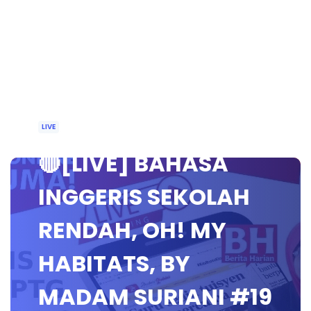
LIVE
🔴[LIVE] BAHASA
INGGERIS SEKOLAH
RENDAH, OH! MY
HABITATS, BY
MADAM SURIANI #19