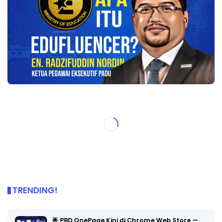
TRENDING!
🌟 PBD OnePage Kini di Chrome Web Store —