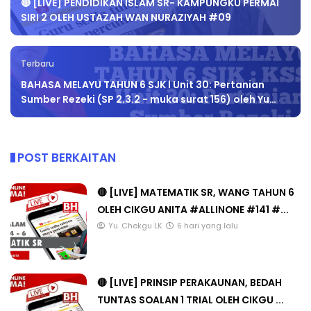
🔴 [LIVE] PENDIDIKAN ISLAM SR- KAMPUNGKU PERMAI
SIRI 2 OLEH USTAZAH WAN NURAZIYAH #09
Terbaru
BAHASA MELAYU TAHUN 6 SJK l Unit 30: Pertanian
Sumber Rezeki (SP 2.3.2 - muka surat 156) oleh Yu…
POST BERKAITAN
🔴 [LIVE] MATEMATIK SR, WANG TAHUN 6
OLEH CIKGU ANITA #ALLINONE #141 #...
Yu. Chekgu LK
6 hari yang lalu
🔴 [LIVE] PRINSIP PERAKAUNAN, BEDAH
TUNTAS SOALAN 1 TRIAL OLEH CIKGU ...