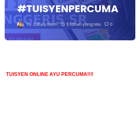
#TUISYENPERCUMA
Yu. Zatusy Naim
5 tahun yang lalu
0
TUISYEN ONLINE AYU PERCUMA‼️‼️