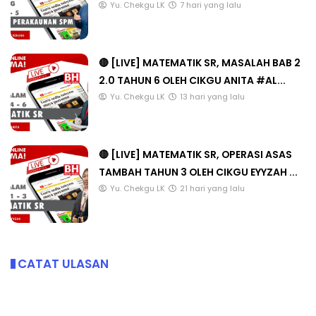
Yu. Chekgu LK
7 hari yang lalu
🔴 [LIVE] MATEMATIK SR, MASALAH BAB 2
2.0 TAHUN 6 OLEH CIKGU ANITA #AL...
Yu. Chekgu LK
13 hari yang lalu
🔴 [LIVE] MATEMATIK SR, OPERASI ASAS
TAMBAH TAHUN 3 OLEH CIKGU EYYZAH ...
Yu. Chekgu LK
21 hari yang lalu
CATAT ULASAN