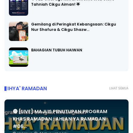
Tahniah Cikgu Aiman! 🌟
Gemilang di Peringkat Kebangsaan: Cikgu
Nur Shafura & Cikgu Shazw…
BAHAGIAN TUBUH HAIWAN
IHYA' RAMADAN
LIHAT SEMUA
🔴 [LIVE] MAJLIS PENUTUPAN PROGRAM
KHAS RAMADAN : AHLAN YA RAMADAN
#06...