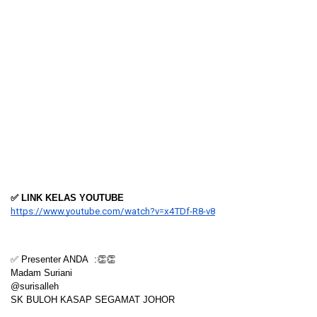
✅ LINK KELAS YOUTUBE
https://www.youtube.com/watch?v=x4TDf-R8-v8
✅ Presenter ANDA  :👏👏
Madam Suriani
@surisalleh
SK BULOH KASAP SEGAMAT JOHOR