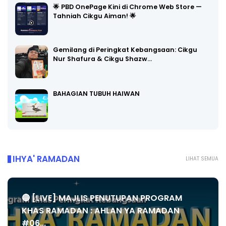
🌟 PBD OnePage Kini di Chrome Web Store —
Tahniah Cikgu Aiman! 🌟
Gemilang di Peringkat Kebangsaan: Cikgu
Nur Shafura & Cikgu Shazw…
BAHAGIAN TUBUH HAIWAN
IHYA' RAMADAN
LIHAT SEMUA
🔴 [LIVE] MAJLIS PENUTUPAN PROGRAM
KHAS RAMADAN : AHLAN YA RAMADAN
#06...