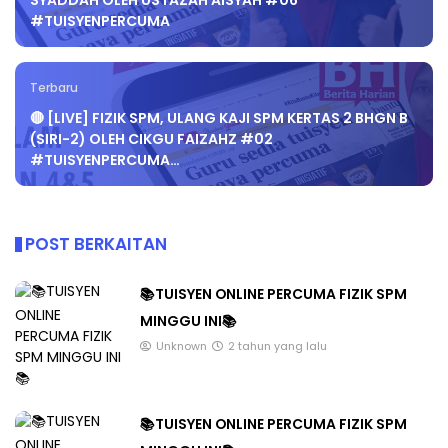
SYADDAH OLEH USTAZAH AISYAH #06
#TUISYENPERCUMA
Terbaru
🔴 [LIVE] FIZIK SPM, ULANG KAJI SPM KERTAS 2 BHGN B
(SIRI-2) OLEH CIKGU FAIZAHZ #02
#TUISYENPERCUMA…
POST BERKAITAN
📚TUISYEN ONLINE PERCUMA FIZIK SPM
MINGGU INI📚
Unknown
2 tahun yang lalu
📚TUISYEN ONLINE PERCUMA FIZIK SPM