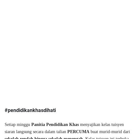
#pendidikankhasdihati 
Setiap minggu 
Panitia Pendidikan Khas
 menyajikan kelas tuisyen 
siaran langsung secara dalam talian 
PERCUMA
 buat murid-murid dari 
sekolah rendah hingga sekolah menengah
. Kelas tuisyen ini terbuka 