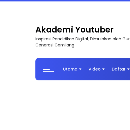
LIVE
🔴 [LIVE] MATEMATIK SR, WANG TAHUN 6
Akademi Youtuber
Inspirasi Pendidikan Digital, Dimulakan oleh G
Generasi Gemilang
Utama
Video
Daftar