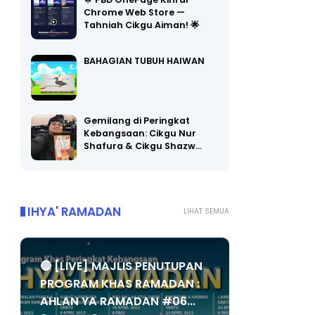
🌟 PBD OnePage Kini di
Chrome Web Store —
Tahniah Cikgu Aiman! 🌟
BAHAGIAN TUBUH HAIWAN
Gemilang di Peringkat
Kebangsaan: Cikgu Nur
Shafura & Cikgu Shazw…
IHYA' RAMADAN
LIHAT SEMUA
🔴 [LIVE] MAJLIS PENUTUPAN
PROGRAM KHAS RAMADAN :
AHLAN YA RAMADAN #06...