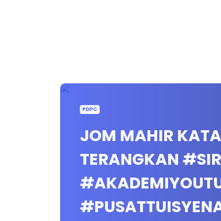
PDPC
JOM MAHIR KATA T
TERANGKAN #SI
#AKADEMIYOUT
#PUSATTUISYEN