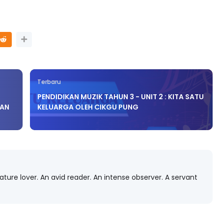
NAL 8 :
MAJLIS ANUGERAH FFK
 PENGARAH
(FESTIVAL LENSA PENDIDIKAN -
AYSIA
FLeP) 2026
Terbaru
ng lalu
Unknown
4 hari yang lalu
PENDIDIKAN MUZIK TAHUN 3 - UNIT 2 : KITA SATU
RAN
KELUARGA OLEH CIKGU PUNG
ature lover. An avid reader. An intense observer. A servant