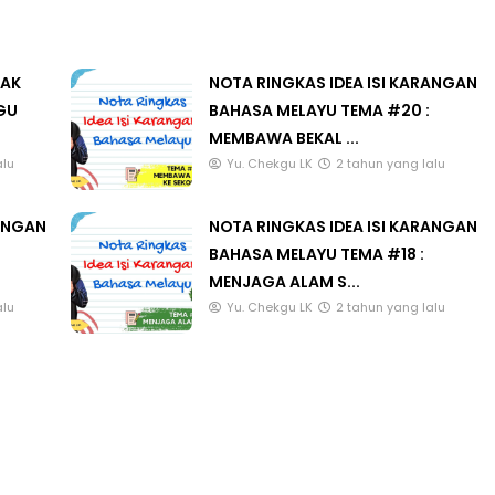
LAK
NOTA RINGKAS IDEA ISI KARANGAN
GU
BAHASA MELAYU TEMA #20 :
MEMBAWA BEKAL ...
alu
Yu. Chekgu LK
2 tahun yang lalu
RANGAN
NOTA RINGKAS IDEA ISI KARANGAN
BAHASA MELAYU TEMA #18 :
MENJAGA ALAM S...
alu
Yu. Chekgu LK
2 tahun yang lalu