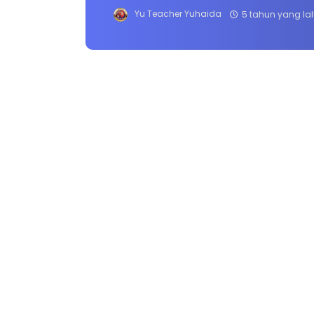
Yu Teacher Yuhaida
5 tahun yang la