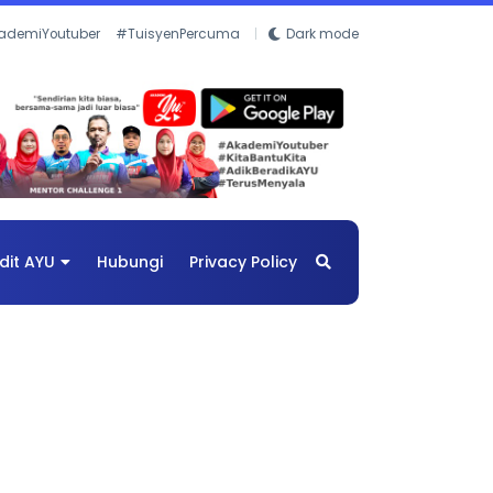
ademiYoutuber
#TuisyenPercuma
Dark mode
dit AYU
Hubungi
Privacy Policy