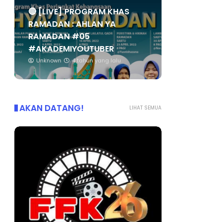
🔴 [LIVE] PROGRAM KHAS
RAMADAN : AHLAN YA
RAMADAN #05
#AKADEMIYOUTUBER
Unknown
4 tahun yang lalu
AKAN DATANG!
LIHAT SEMUA