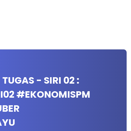
UGAS - SIRI 02 :
RI02 #EKONOMISPM
UBER
AYU