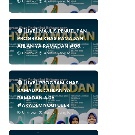
Unknown
4 tahun yang lalu
🔴 [LIVE] MAJLIS PENUTUPAN
PROGRAM KHAS RAMADAN :
AHLAN YA RAMADAN #06...
Unknown
4 tahun yang lalu
🔴 [LIVE] PROGRAM KHAS
RAMADAN : AHLAN YA
RAMADAN #05
#AKADEMIYOUTUBER
Unknown
4 tahun yang lalu