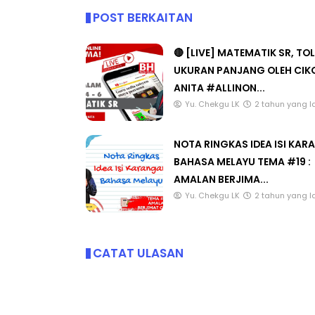
POST BERKAITAN
🔴 [LIVE] MATEMATIK SR, TO
UKURAN PANJANG OLEH CIK
ANITA #ALLINON...
Yu. Chekgu LK
2 tahun yang l
NOTA RINGKAS IDEA ISI KA
BAHASA MELAYU TEMA #19 :
AMALAN BERJIMA...
Yu. Chekgu LK
2 tahun yang l
CATAT ULASAN