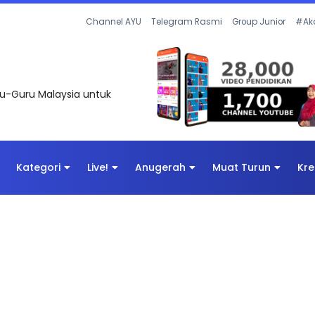
 OLEH CIKGU ANITA #ALLINONE #141 #...
Channel AYU
Telegram Rasmi
Group Junior
#Ak
uru-Guru Malaysia untuk
Kategori
Live!
Anugerah
Muat Turun
Kre