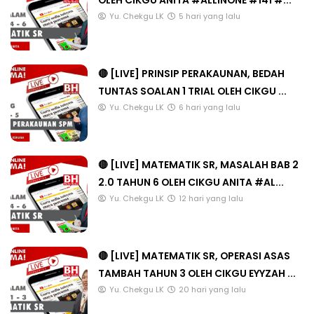
OLEH CIKGU ANITA #ALLINONE #141 #...
Yu. Chekgu LK
5 hari yang lalu
🔴 [LIVE] PRINSIP PERAKAUNAN, BEDAH
TUNTAS SOALAN 1 TRIAL OLEH CIKGU ...
Yu. Chekgu LK
6 hari yang lalu
🔴 [LIVE] MATEMATIK SR, MASALAH BAB 2
2.0 TAHUN 6 OLEH CIKGU ANITA #AL...
Yu. Chekgu LK
12 hari yang lalu
🔴 [LIVE] MATEMATIK SR, OPERASI ASAS
TAMBAH TAHUN 3 OLEH CIKGU EYYZAH ...
Yu. Chekgu LK
20 hari yang lalu