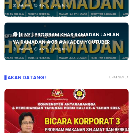
Unknown
4 tahun yang lalu
🔴 [LIVE] PROGRAM KHAS RAMADAN : AHLAN
YA RAMADAN #05 #AKADEMIYOUTUBER
Unknown
4 tahun yang lalu
AKAN DATANG!
LIHAT SEMUA