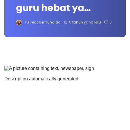
guru hebat ya…
Yu Teacher Yuhaida
5 tahun yang lalu
0