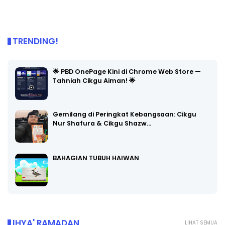
TRENDING!
🌟 PBD OnePage Kini di Chrome Web Store —
Tahniah Cikgu Aiman! 🌟
Gemilang di Peringkat Kebangsaan: Cikgu
Nur Shafura & Cikgu Shazw…
BAHAGIAN TUBUH HAIWAN
IHYA' RAMADAN
LIHAT SEMUA