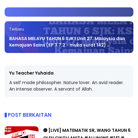
Terbaru
BAHASA MELAYU TAHUN 6 SJK l Unit 27: Malaysia dan
Kemajuan Sains (SP 3.7.2 - muka surat 142) …
Yu Teacher Yuhaida
A self made philosopher. Nature lover. An avid reader.
An intense observer. A servant of Allah.
POST BERKAITAN
🔴 [LIVE] MATEMATIK SR, WANG TAHUN 6