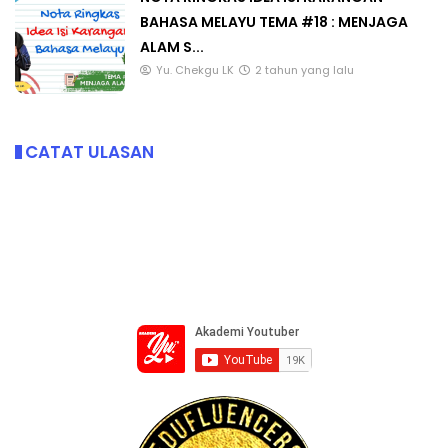
BAHASA MELAYU TEMA #18 : MENJAGA
ALAM S...
Yu. Chekgu LK
2 tahun yang lalu
CATAT ULASAN