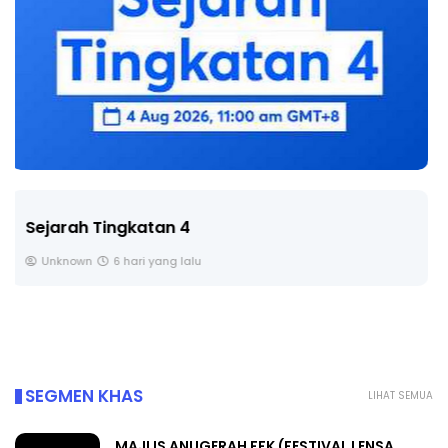
LIVE
🔴 [LIVE] PRINSIP PERAKAUNAN, BEDAH TUNTAS
SOALAN 1 TRIAL OLEH CIKGU ...
Yu. Chekgu LK
7 hari yang lalu
SEGMEN KHAS
LIHAT SEMUA
MAJLIS ANUGERAH FFK (FESTIVAL LENSA