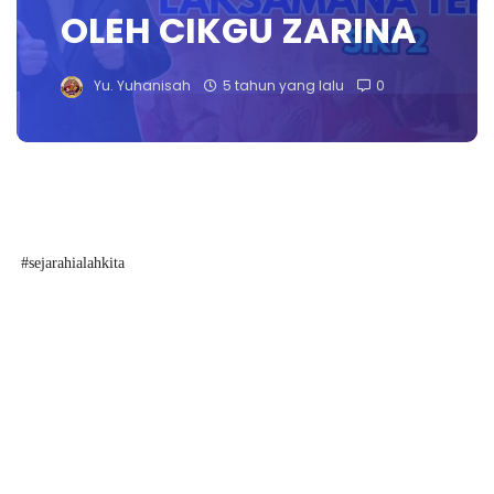
OLEH CIKGU ZARINA
Yu. Yuhanisah
5 tahun yang lalu
0
#sejarahialahkita