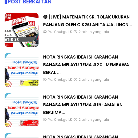
POST BERKAITAN
🔴 [LIVE] MATEMATIK SR, TOLAK UKURAN
PANJANG OLEH CIKGU ANITA #ALLINON...
Yu. Chekgu LK
2 tahun yang lalu
NOTA RINGKAS IDEA ISI KARANGAN
BAHASA MELAYU TEMA #20 : MEMBAWA
BEKAL ...
Yu. Chekgu LK
2 tahun yang lalu
NOTA RINGKAS IDEA ISI KARANGAN
BAHASA MELAYU TEMA #19 : AMALAN
BERJIMA...
Yu. Chekgu LK
2 tahun yang lalu
NOTA RINGKAS IDEA ISI KARANGAN