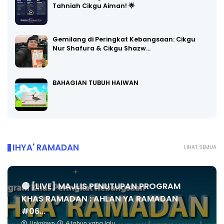
Tahniah Cikgu Aiman! 🌟
Gemilang di Peringkat Kebangsaan: Cikgu
Nur Shafura & Cikgu Shazw…
BAHAGIAN TUBUH HAIWAN
IHYA' RAMADAN
LIHAT SEMUA
🔴 [LIVE] MAJLIS PENUTUPAN PROGRAM
KHAS RAMADAN : AHLAN YA RAMADAN
#06...
Unknown
4 tahun yang lalu