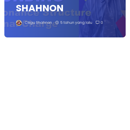
SHAHNON
Cikgu Shahnon
5 tahun yang lalu
0