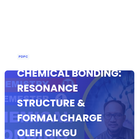
PDPC
CHEMICAL BONDING:
RESONANCE
STRUCTURE &
FORMAL CHARGE
OLEH CIKGU