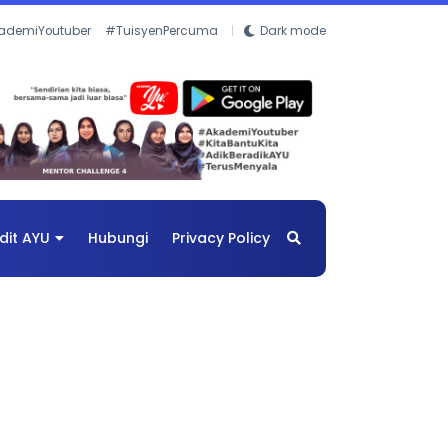
ademiYoutuber
#TuisyenPercuma
Dark mode
dit AYU
Hubungi
Privacy Policy