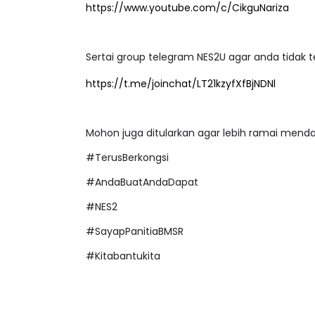
https://www.youtube.com/c/CikguNariza
Sertai group telegram NES2U agar anda tidak te
https://t.me/joinchat/LT21kzyfXfBjNDNl
Mohon juga ditularkan agar lebih ramai mend
#TerusBerkongsi
#AndaBuatAndaDapat
#NES2
#SayapPanitiaBMSR
#Kitabantukita