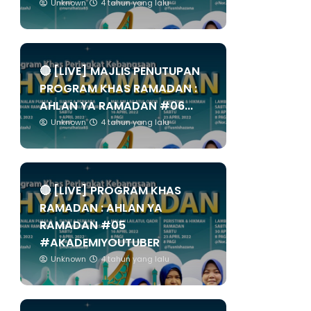
Unknown
4 tahun yang lalu
🔴 [LIVE] MAJLIS PENUTUPAN
PROGRAM KHAS RAMADAN :
AHLAN YA RAMADAN #06...
Unknown
4 tahun yang lalu
🔴 [LIVE] PROGRAM KHAS
RAMADAN : AHLAN YA
RAMADAN #05
#AKADEMIYOUTUBER
Unknown
4 tahun yang lalu