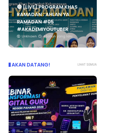
🔴 [LIVE] PROGRAM KHAS
RAMADAN : AHLAN YA
RAMADAN #05
#AKADEMIYOUTUBER
Unknown
4 tahun yang lalu
AKAN DATANG!
LIHAT SEMUA