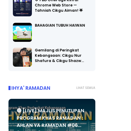
🌟 PBD OnePage Kini di
Chrome Web Store —
Tahniah Cikgu Aiman! 🌟
BAHAGIAN TUBUH HAIWAN
Gemilang di Peringkat
Kebangsaan: Cikgu Nur
Shafura & Cikgu Shazw…
IHYA' RAMADAN
LIHAT SEMUA
🔴 [LIVE] MAJLIS PENUTUPAN
PROGRAM KHAS RAMADAN :
AHLAN YA RAMADAN #06...