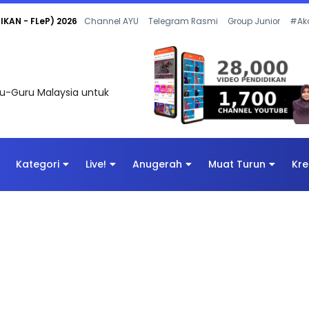
 OLEH CIKGU ANITA #ALLINONE #141 #...
Channel AYU
Telegram Rasmi
Group Junior
#Ak
uru-Guru Malaysia untuk
Kategori
Live!
Anugerah
Muat Turun
Kre