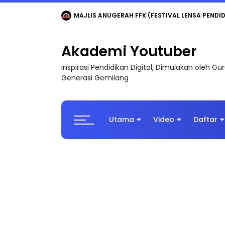
LIVE
🔴 [LIVE] MATEMATIK SR, WANG TAHUN 6
Akademi Youtuber
Inspirasi Pendidikan Digital, Dimulakan oleh G
Generasi Gemilang
Utama
Video
Daftar