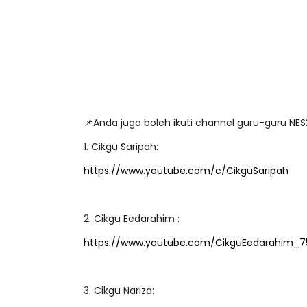
LIVE
Sejarah Tingkatan 4
ANG
🔴 [L
Unknown
7 hari yang lalu
BEDAH
📌Anda juga boleh ikuti c
OLEH C
1. Cikgu Saripah:
Yu. C
https://www.youtube.com/c/CikguSaripah
2. Cikgu Eedarahim :
https://www.youtube.com/CikguEedarahim_7
3. Cikgu Nariza: