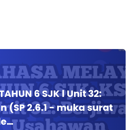
HUN 6 SJK l Unit 32:
 (SP 2.6.1 - muka surat
de…