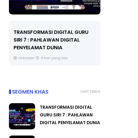
AL GURU
MAJLIS ANUGERAH FFK
GITAL
(FESTIVAL LENSA PENDIDIKAN -
FLeP) 2026
Unknown
5 hari yang lalu
SEGMEN KHAS
LIHAT SEMUA
TRANSFORMASI DIGITAL
GURU SIRI 7 : PAHLAWAN
DIGITAL PENYELAMAT DUNIA