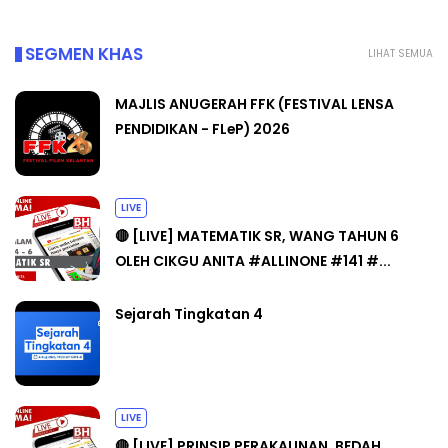
SEGMEN KHAS
LIHAT SEMUA
MAJLIS ANUGERAH FFK (FESTIVAL LENSA
PENDIDIKAN - FLeP) 2026
LIVE
🔴 [LIVE] MATEMATIK SR, WANG TAHUN 6
OLEH CIKGU ANITA #ALLINONE #141 #...
Sejarah Tingkatan 4
LIVE
🔴 [LIVE] PRINSIP PERAKAUNAN, BEDAH