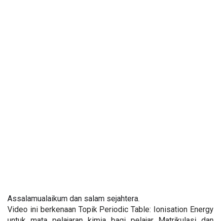
Assalamualaikum dan salam sejahtera.
Video ini berkenaan Topik Periodic Table: Ionisation Energy 
untuk mata pelajaran kimia bagi pelajar Matrikulasi dan 