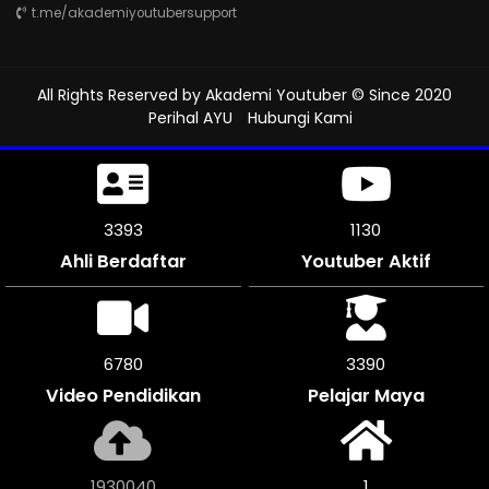
t.me/akademiyoutubersupport
All Rights Reserved by
Akademi Youtuber
© Since 2020
Perihal AYU
Hubungi Kami
3831
1276
Ahli Berdaftar
Youtuber Aktif
7656
3828
Video Pendidikan
Pelajar Maya
2179408
1