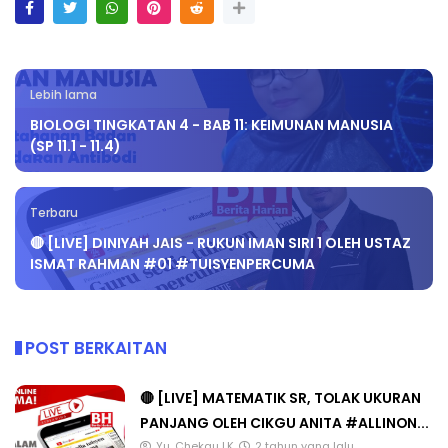
Lebih lama
BIOLOGI TINGKATAN 4 - BAB 11: KEIMUNAN MANUSIA
(SP 11.1 - 11.4)
Terbaru
🔴 [LIVE] DINIYAH JAIS - RUKUN IMAN SIRI 1 OLEH USTAZ
ISMAT RAHMAN #01 #TUISYENPERCUMA
POST BERKAITAN
🔴 [LIVE] MATEMATIK SR, TOLAK UKURAN
PANJANG OLEH CIKGU ANITA #ALLINON...
Yu. Chekgu LK
2 tahun yang lalu