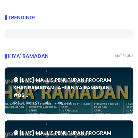
TRENDING!
IHYA' RAMADAN
LIHAT SEMUA
🔴 [LIVE] MAJLIS PENUTUPAN PROGRAM
KHAS RAMADAN : AHLAN YA RAMADAN
#06...
Unknown
4 tahun yang lalu
🔴 [LIVE] MAJLIS PENUTUPAN PROGRAM