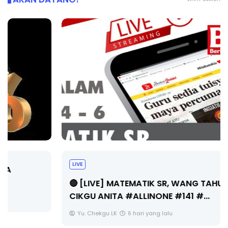
LIVE
🔴 [LIVE] MATEMATIK SR, WANG TAHUN 6 OLEH
CIKGU ANITA #ALLINONE #141 #...
Yu. Chekgu LK
6 hari yang lalu