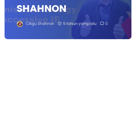
SHAHNON
Cikgu Shahnon
5 tahun yang lalu
0