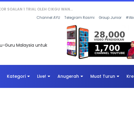
AN DIGITAL PENYELAMAT DUNIA
Channel AYU
Telegram Rasmi
Group Junior
#Ak
uru-Guru Malaysia untuk
Kategori
Live!
Anugerah
Muat Turun
Kre