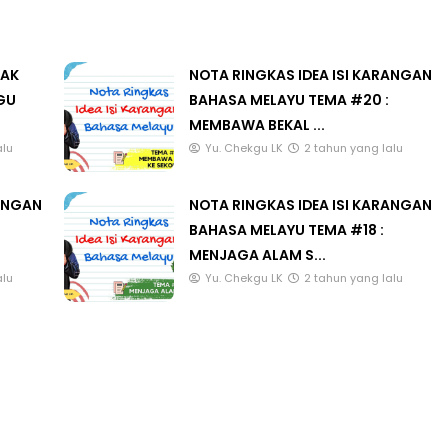
LAK
NOTA RINGKAS IDEA ISI KARANGAN
GU
BAHASA MELAYU TEMA #20 :
MEMBAWA BEKAL ...
alu
Yu. Chekgu LK
2 tahun yang lalu
RANGAN
NOTA RINGKAS IDEA ISI KARANGAN
BAHASA MELAYU TEMA #18 :
MENJAGA ALAM S...
alu
Yu. Chekgu LK
2 tahun yang lalu