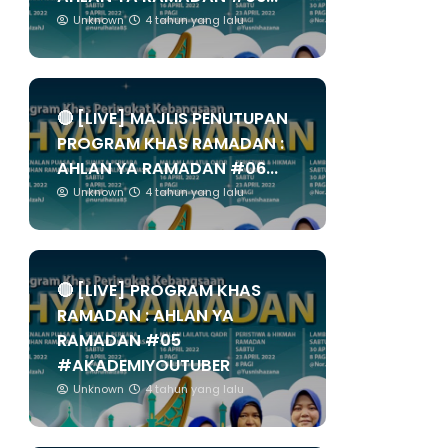
Unknown
4 tahun yang lalu
🔴 [LIVE] MAJLIS PENUTUPAN
PROGRAM KHAS RAMADAN :
AHLAN YA RAMADAN #06...
Unknown
4 tahun yang lalu
🔴 [LIVE] PROGRAM KHAS
RAMADAN : AHLAN YA
RAMADAN #05
#AKADEMIYOUTUBER
Unknown
4 tahun yang lalu