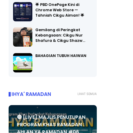
🌟 PBD OnePage Kini di
Chrome Web Store —
Tahniah Cikgu Aiman! 🌟
Gemilang di Peringkat
Kebangsaan: Cikgu Nur
Shafura & Cikgu Shazw…
BAHAGIAN TUBUH HAIWAN
IHYA' RAMADAN
LIHAT SEMUA
🔴 [LIVE] MAJLIS PENUTUPAN
PROGRAM KHAS RAMADAN :
AHLAN YA RAMADAN #06...