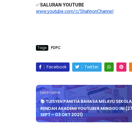
✅
SALURAN YOUTUBE
www.youtube.com/c/ShahnonChannel
LIVE
BICARA PROFESIO
TIMBALAN KETUA
 [LIVE] PRINSIP PERAKAUNAN,
Tags
PDPC
PENDIDIKAN MAL
EDAH TUNTAS SOALAN 1 TRIAL
LEH CIKGU ...
Unknown
12 hari y
Facebook
Twitter
Yu. Chekgu LK
10 hari yang lalu
Lebih lama
📚 TUISYEN PANITIA BAHASA MELAYU SEKOL
RENDAH AKADEMI YOUTUBER MINGGU INI (2
SEPT – 03 OKT 2021)