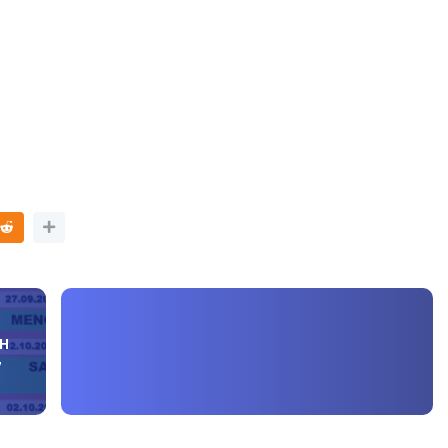
NAL 8 :
MAJLIS ANUGERAH FFK
 PENGARAH
(FESTIVAL LENSA PENDIDIKAN -
AYSIA
FLeP) 2026
ang lalu
Unknown
7 hari yang lalu
AH
7