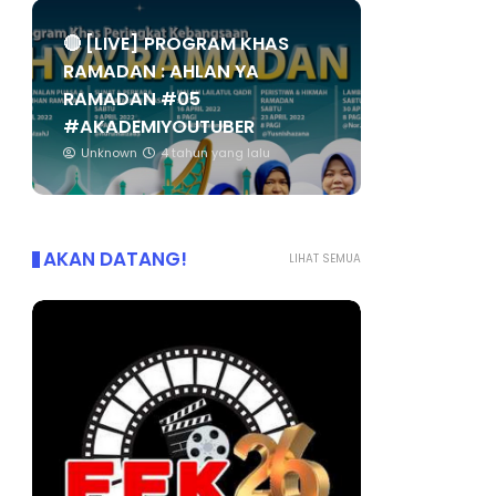
🔴 [LIVE] PROGRAM KHAS
RAMADAN : AHLAN YA
RAMADAN #05
#AKADEMIYOUTUBER
Unknown
4 tahun yang lalu
AKAN DATANG!
LIHAT SEMUA