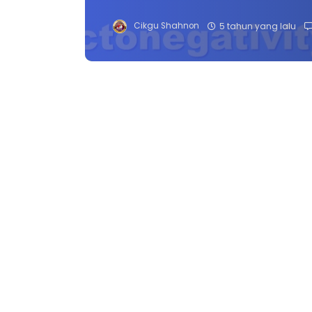
Cikgu Shahnon
5 tahun yang lalu