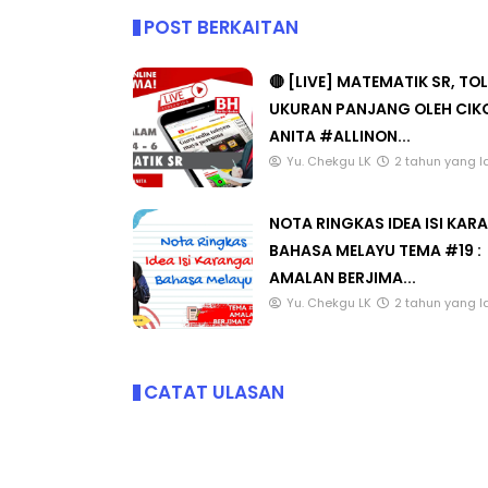
POST BERKAITAN
🔴 [LIVE] MATEMATIK SR, TO
UKURAN PANJANG OLEH CIK
ANITA #ALLINON...
Yu. Chekgu LK
2 tahun yang l
NOTA RINGKAS IDEA ISI KA
BAHASA MELAYU TEMA #19 :
AMALAN BERJIMA...
Yu. Chekgu LK
2 tahun yang l
CATAT ULASAN