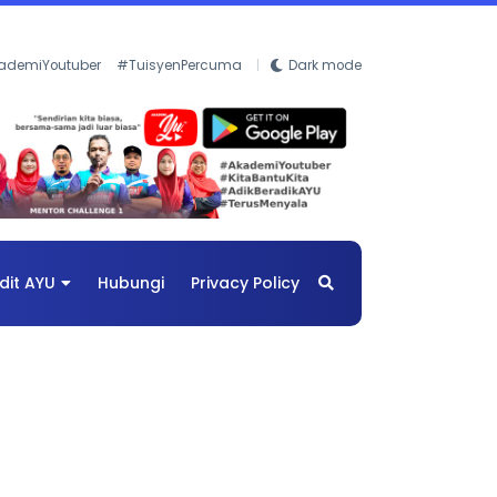
ademiYoutuber
#TuisyenPercuma
Dark mode
dit AYU
Hubungi
Privacy Policy