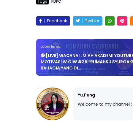
Tags
PDPC
Facebook
Twitter
Lebih lama
🔴 [LIVE] WACANA ILMIAH AKADEMI YOUTUBE
MOTIVASI W.O.W #35 “RUMAHKU SYURGAKU
BAHAGIA YANG DI…
Yu.Pung
Welcome to my channel :