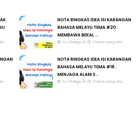
LAK
NOTA RINGKAS IDEA ISI KARANGAN
GU
BAHASA MELAYU TEMA #20 :
MEMBAWA BEKAL ...
alu
Yu. Chekgu LK
2 tahun yang lalu
RANGAN
NOTA RINGKAS IDEA ISI KARANGAN
BAHASA MELAYU TEMA #18 :
MENJAGA ALAM S...
alu
Yu. Chekgu LK
2 tahun yang lalu