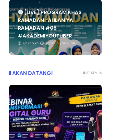
🔴 [LIVE] PROGRAM KHAS
RAMADAN : AHLAN YA
RAMADAN #05
#AKADEMIYOUTUBER
Unknown
4 tahun yang lalu
AKAN DATANG!
LIHAT SEMUA