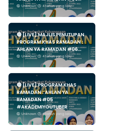
Unknown
4 tahun yang lalu
🔴 [LIVE] MAJLIS PENUTUPAN
PROGRAM KHAS RAMADAN :
AHLAN YA RAMADAN #06...
Unknown
4 tahun yang lalu
🔴 [LIVE] PROGRAM KHAS
RAMADAN : AHLAN YA
RAMADAN #05
#AKADEMIYOUTUBER
Unknown
4 tahun yang lalu