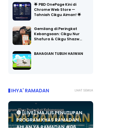
🌟 PBD OnePage Kini di
Chrome Web Store —
Tahniah Cikgu Aiman! 🌟
Gemilang di Peringkat
Kebangsaan: Cikgu Nur
Shafura & Cikgu Shazw…
BAHAGIAN TUBUH HAIWAN
IHYA' RAMADAN
LIHAT SEMUA
🔴 [LIVE] MAJLIS PENUTUPAN
PROGRAM KHAS RAMADAN :
AHLAN YA RAMADAN #06...