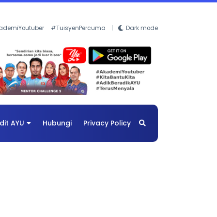
ademiYoutuber
#TuisyenPercuma
Dark mode
dit AYU
Hubungi
Privacy Policy