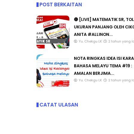
POST BERKAITAN
🔴 [LIVE] MATEMATIK SR, TO
UKURAN PANJANG OLEH CIK
ANITA #ALLINON...
Yu. Chekgu LK
2 tahun yang l
NOTA RINGKAS IDEA ISI KA
BAHASA MELAYU TEMA #19 :
AMALAN BERJIMA...
Yu. Chekgu LK
2 tahun yang l
CATAT ULASAN