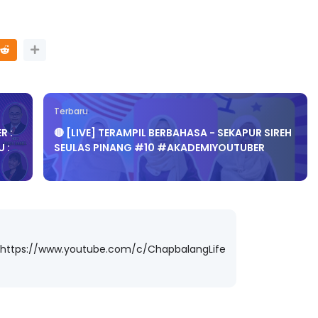
Terbaru
R :
🔴 [LIVE] TERAMPIL BERBAHASA - SEKAPUR SIREH
 :
SEULAS PINANG #10 #AKADEMIYOUTUBER
 https://www.youtube.com/c/ChapbalangLife