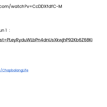
e.com/watch?v=CcDDXfdfC-M
 1  :
?list=PLeyRyduWLbPn4dnUsXkwjhP92Kb6Z68Ki
/ChapbalangLife