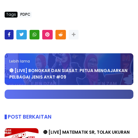
Tags
PDPC
Lebih lama
🔴 [LIVE] BONGKAR DAN SIASAT: PETUA MENGAJARKAN
PELBAGAI JENIS AYAT #09
POST BERKAITAN
🔴 [LIVE] MATEMATIK SR, TOLAK UKURAN