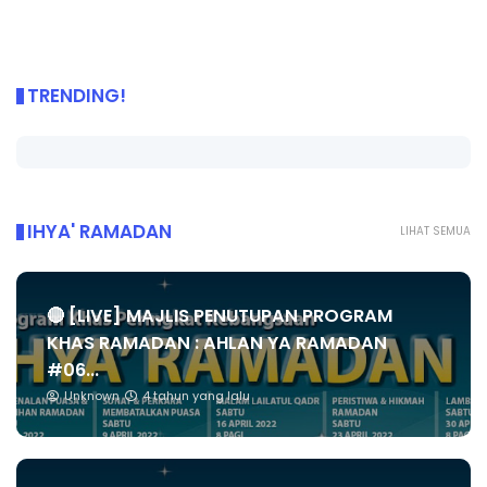
TRENDING!
IHYA' RAMADAN
LIHAT SEMUA
🔴 [LIVE] MAJLIS PENUTUPAN PROGRAM
KHAS RAMADAN : AHLAN YA RAMADAN
#06...
Unknown
4 tahun yang lalu