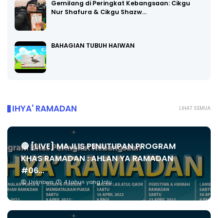
Gemilang di Peringkat Kebangsaan: Cikgu
Nur Shafura & Cikgu Shazw…
BAHAGIAN TUBUH HAIWAN
IHYA' RAMADAN
LIHAT SEMUA
🔴 [LIVE] MAJLIS PENUTUPAN PROGRAM
KHAS RAMADAN : AHLAN YA RAMADAN
#06...
Unknown
4 tahun yang lalu