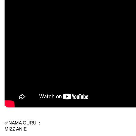
✅NAMA GURU  :  
MIZZ ANIE