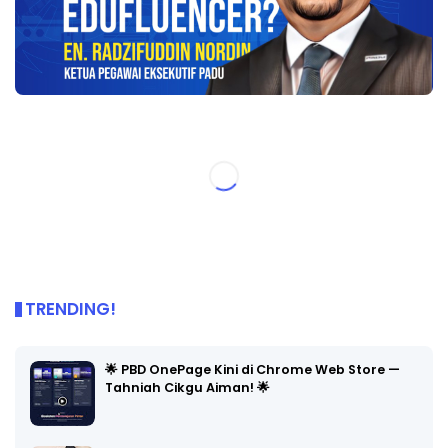
TRENDING!
🌟 PBD OnePage Kini di Chrome Web Store —
Tahniah Cikgu Aiman! 🌟