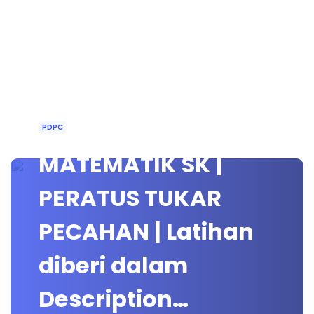
PDPC
MATEMATIK SK |
PERATUS TUKAR
PECAHAN | Latihan
diberi dalam
Description…