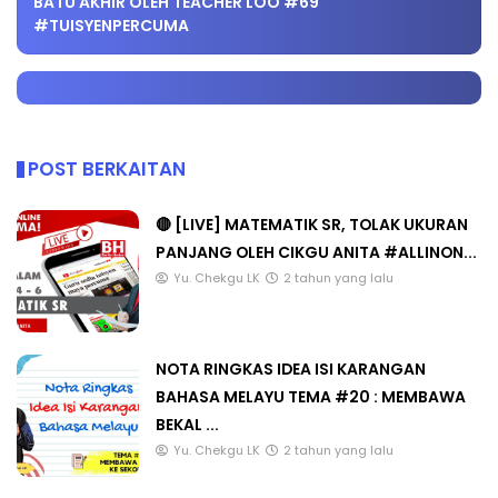
BATU AKHIR OLEH TEACHER LOO #69
#TUISYENPERCUMA
POST BERKAITAN
🔴 [LIVE] MATEMATIK SR, TOLAK UKURAN
PANJANG OLEH CIKGU ANITA #ALLINON...
Yu. Chekgu LK
2 tahun yang lalu
NOTA RINGKAS IDEA ISI KARANGAN
BAHASA MELAYU TEMA #20 : MEMBAWA
BEKAL ...
Yu. Chekgu LK
2 tahun yang lalu