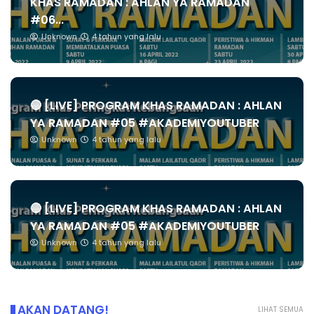
KHAS RAMADAN : AHLAN YA RAMADAN
#06...
Unknown
4 tahun yang lalu
🔴 [LIVE] PROGRAM KHAS RAMADAN : AHLAN
YA RAMADAN #05 #AKADEMIYOUTUBER
Unknown
4 tahun yang lalu
🔴 [LIVE] PROGRAM KHAS RAMADAN : AHLAN
YA RAMADAN #05 #AKADEMIYOUTUBER
Unknown
4 tahun yang lalu
AKAN DATANG!
LIHAT SEMUA