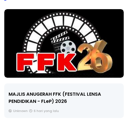
LIVE
🔴 [LIVE] MATEMATIK SR, WANG TAHUN 6 OLEH
CIKGU ANITA #ALLINONE #141 #...
Yu. Chekgu LK
8 hari yang lalu