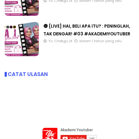
Yu. Chekgu LK
dalam 1 tahun yang lalu
🔴 [LIVE] HAI, BELI APA ITU? : PENINGLAH,
TAK DENGAR! #03 #AKADEMIYOUTUBER
Yu. Chekgu LK
dalam 1 tahun yang lalu
CATAT ULASAN