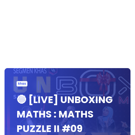
khas
🔴 [LIVE] UNBOXING
MATHS : MATHS
PUZZLE II #09