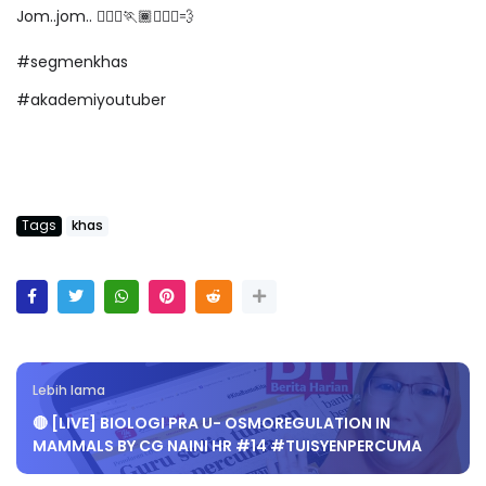
Jom..jom.. 🏃🏽‍♀️🏃🏾🏃🏾‍♂️💨
#segmenkhas
#akademiyoutuber
Tags
khas
Lebih lama
🔴 [LIVE] BIOLOGI PRA U- OSMOREGULATION IN
MAMMALS BY CG NAINI HR #14 #TUISYENPERCUMA