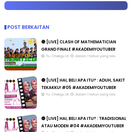
POST BERKAITAN
🔴 [LIVE] CLASH OF MATHEMATICIAN
GRAND FINALE #AKADEMIYOUTUBER
Yu. Chekgu LK
dalam 1 tahun yang lalu
🔴 [LIVE] HAI, BELI APA ITU? : ADUH, SAKIT
TEKAKKU! #05 #AKADEMIYOUTUBER
Yu. Chekgu LK
dalam 1 tahun yang lalu
🔴 [LIVE] HAI, BELI APA ITU? : TRADISIONAL
ATAU MODEN #04 #AKADEMIYOUTUBER