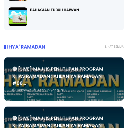
BAHAGIAN TUBUH HAIWAN
IHYA' RAMADAN
LIHAT SEMUA
🔴 [LIVE] MAJLIS PENUTUPAN PROGRAM
KHAS RAMADAN : AHLAN YA RAMADAN
#06...
Unknown
4 tahun yang lalu
🔴 [LIVE] MAJLIS PENUTUPAN PROGRAM
KHAS RAMADAN : AHLAN YA RAMADAN