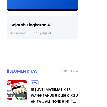
LIVE
BICARA PR
TIMBALAN
🔴 [LIVE] PRINSIP PERAKAUNAN,
PENDIDIKA
BEDAH TUNTAS SOALAN 1 TRIAL
OLEH CIKGU ...
Unknown
Yu. Chekgu LK
7 hari yang lalu
SEGMEN KHAS
LIHAT SEMUA
LIVE
🔴 [LIVE] MATEMATIK SR,
WANG TAHUN 6 OLEH CIKGU
ANITA #ALLINONE #141 #...