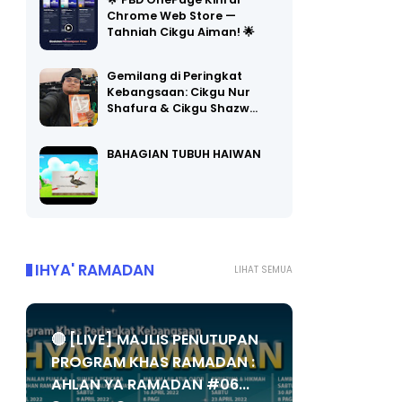
🌟 PBD OnePage Kini di
Chrome Web Store —
Tahniah Cikgu Aiman! 🌟
Gemilang di Peringkat
Kebangsaan: Cikgu Nur
Shafura & Cikgu Shazw…
BAHAGIAN TUBUH HAIWAN
IHYA' RAMADAN
LIHAT SEMUA
🔴 [LIVE] MAJLIS PENUTUPAN
PROGRAM KHAS RAMADAN :
AHLAN YA RAMADAN #06...