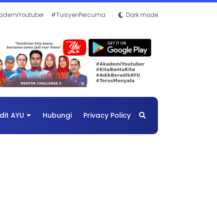
ademiYoutuber
#TuisyenPercuma
Dark mode
dit AYU
Hubungi
Privacy Policy