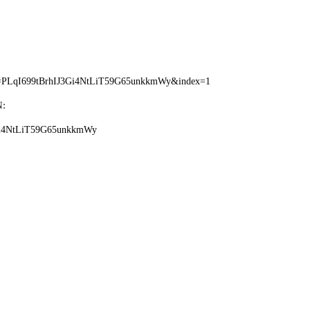
t=PLqI699tBrhIJ3Gi4NtLiT59G65unkkmWy&index=1
:
J3Gi4NtLiT59G65unkkmWy