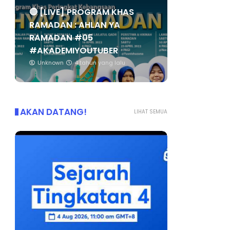
🔴 [LIVE] PROGRAM KHAS
RAMADAN : AHLAN YA
RAMADAN #05
#AKADEMIYOUTUBER
Unknown
4 tahun yang lalu
AKAN DATANG!
LIHAT SEMUA