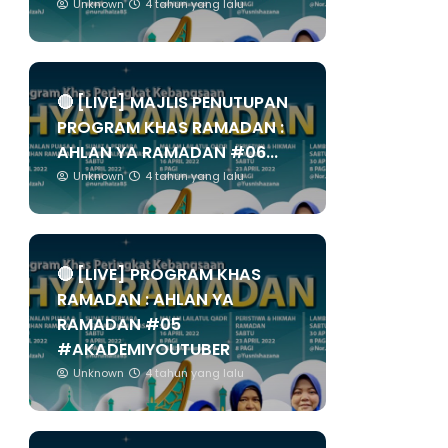
Unknown
4 tahun yang lalu
🔴 [LIVE] MAJLIS PENUTUPAN
PROGRAM KHAS RAMADAN :
AHLAN YA RAMADAN #06...
Unknown
4 tahun yang lalu
🔴 [LIVE] PROGRAM KHAS
RAMADAN : AHLAN YA
RAMADAN #05
#AKADEMIYOUTUBER
Unknown
4 tahun yang lalu