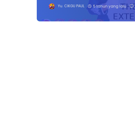
Yu. CIKGU PAUL
5 tahun yang lalu