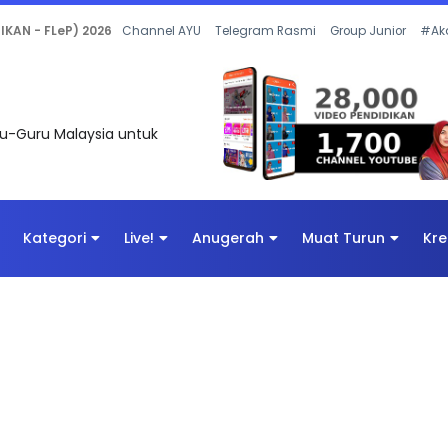
 OLEH CIKGU ANITA #ALLINONE #141 #...
Channel AYU
Telegram Rasmi
Group Junior
#Ak
uru-Guru Malaysia untuk
Kategori
Live!
Anugerah
Muat Turun
Kre