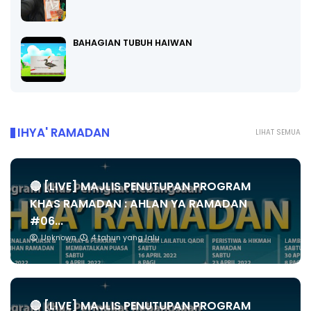
BAHAGIAN TUBUH HAIWAN
IHYA' RAMADAN
LIHAT SEMUA
🔴 [LIVE] MAJLIS PENUTUPAN PROGRAM
KHAS RAMADAN : AHLAN YA RAMADAN
#06...
Unknown
4 tahun yang lalu
🔴 [LIVE] MAJLIS PENUTUPAN PROGRAM