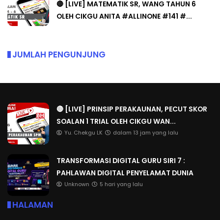
🔴 [LIVE] MATEMATIK SR, WANG TAHUN 6
OLEH CIKGU ANITA #ALLINONE #141 #...
JUMLAH PENGUNJUNG
🔴 [LIVE] PRINSIP PERAKAUNAN, PECUT SKOR
SOALAN 1 TRIAL OLEH CIKGU WAN...
Yu. Chekgu LK
dalam 13 jam yang lalu
TRANSFORMASI DIGITAL GURU SIRI 7 :
PAHLAWAN DIGITAL PENYELAMAT DUNIA
Unknown
5 hari yang lalu
HALAMAN