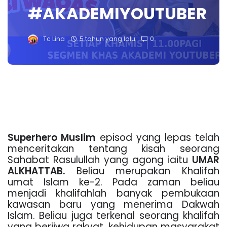
#AKADEMIYOUTUBER
Tc Lina
5 tahun yang lalu
0
Superhero Muslim
episod yang lepas telah
menceritakan tentang kisah seorang
Sahabat Rasulullah yang agong iaitu
UMAR
ALKHATTAB.
Beliau merupakan Khalifah
umat Islam ke-2. Pada zaman beliau
menjadi khalifahlah banyak pembukaan
kawasan baru yang menerima Dakwah
Islam. Beliau juga terkenal seorang khalifah
yang berjiwa rakyat, kehidupan masyarakat