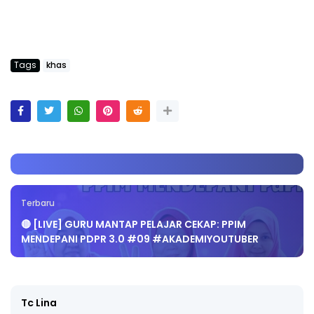
Tags
khas
Terbaru
🔴 [LIVE] GURU MANTAP PELAJAR CEKAP: PPIM
MENDEPANI PDPR 3.0 #09 #AKADEMIYOUTUBER
Tc Lina