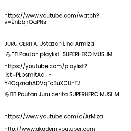
https://www.youtube.com/watch?
v=9nbbjrOaPNs
Ustazah Lina Armiza
JURU CERITA:
💪🦸
️ Pautan playlist SUPERHERO MUSLIM
https://youtube.com/playlist?
list=PLbsmItAc_-
Y4OqznahADVqFoBuXCUnF2-
💪🦸
️ Pautan Juru cerita SUPERHERO MUSLIM
https://www.youtube.com/c/ArMiza
http://www.akademiyoutuber.com