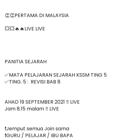
👏👏PERTAMA DI MALAYSIA
💥💥🔥🔥LIVE LIVE 
PANITIA SEJARAH 
✅MATA PELAJARAN SEJARAH KSSM TING 5
✅TING. 5 :  REVISI BAB 8
AHAD 19 SEPTEMBER 2021 ‼️ LIVE
Jam 8.15 malam ‼️ LIVE
❗️Jemput semua Join sama
❗️GURU / PELAJAR / IBU BAPA