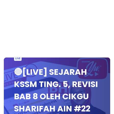
LIVE
🔴[LIVE] SEJARAH
KSSM TING. 5, REVISI
BAB 8 OLEH CIKGU
SHARIFAH AIN #22