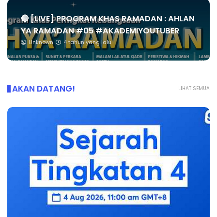
🔴 [LIVE] PROGRAM KHAS RAMADAN : AHLAN
YA RAMADAN #05 #AKADEMIYOUTUBER
Unknown
4 tahun yang lalu
AKAN DATANG!
LIHAT SEMUA