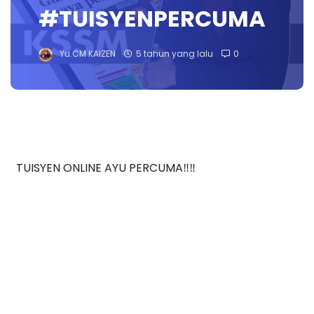
#TUISYENPERCUMA
Yu.CM KAIZEN
5 tahun yang lalu
0
TUISYEN ONLINE AYU PERCUMA‼️‼️