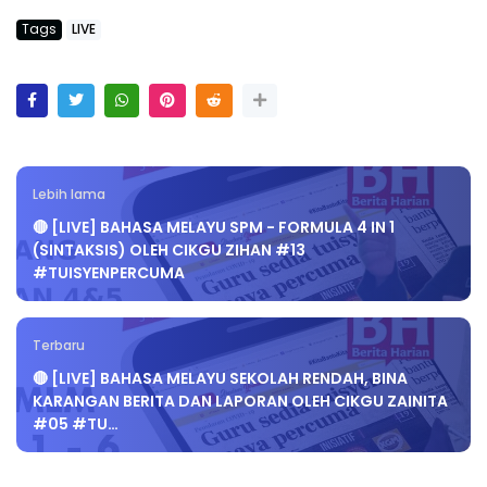
Tags
LIVE
Lebih lama
🔴 [LIVE] BAHASA MELAYU SPM - FORMULA 4 IN 1
(SINTAKSIS) OLEH CIKGU ZIHAN #13
#TUISYENPERCUMA
Terbaru
🔴 [LIVE] BAHASA MELAYU SEKOLAH RENDAH, BINA
KARANGAN BERITA DAN LAPORAN OLEH CIKGU ZAINITA
#05 #TU…