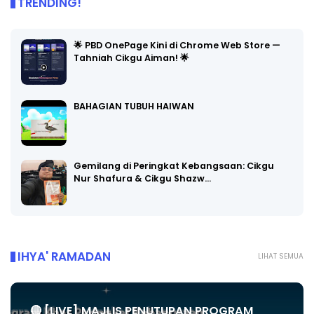
TRENDING!
🌟 PBD OnePage Kini di Chrome Web Store —
Tahniah Cikgu Aiman! 🌟
BAHAGIAN TUBUH HAIWAN
Gemilang di Peringkat Kebangsaan: Cikgu
Nur Shafura & Cikgu Shazw…
IHYA' RAMADAN
LIHAT SEMUA
🔴 [LIVE] MAJLIS PENUTUPAN PROGRAM