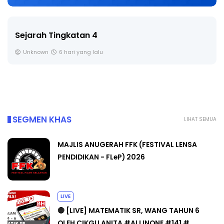
Sejarah Tingkatan 4
Unknown
6 hari yang lalu
SEGMEN KHAS
LIHAT SEMUA
MAJLIS ANUGERAH FFK (FESTIVAL LENSA
PENDIDIKAN - FLeP) 2026
LIVE
🔴 [LIVE] MATEMATIK SR, WANG TAHUN 6
OLEH CIKGU ANITA #ALLINONE #141 #...