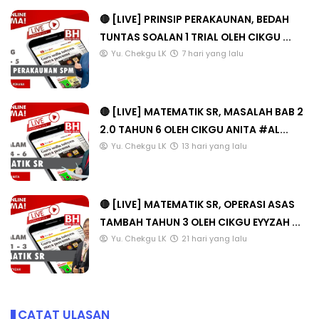
🔴 [LIVE] PRINSIP PERAKAUNAN, BEDAH
TUNTAS SOALAN 1 TRIAL OLEH CIKGU ...
Yu. Chekgu LK
7 hari yang lalu
🔴 [LIVE] MATEMATIK SR, MASALAH BAB 2
2.0 TAHUN 6 OLEH CIKGU ANITA #AL...
Yu. Chekgu LK
13 hari yang lalu
🔴 [LIVE] MATEMATIK SR, OPERASI ASAS
TAMBAH TAHUN 3 OLEH CIKGU EYYZAH ...
Yu. Chekgu LK
21 hari yang lalu
CATAT ULASAN