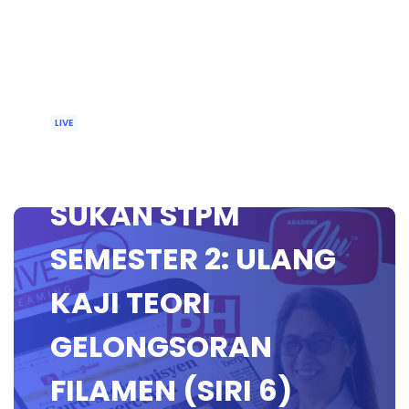
LIVE
🔴[LIVE] SAINS
SUKAN STPM
SEMESTER 2: ULANG
KAJI TEORI
GELONGSORAN
FILAMEN (SIRI 6)