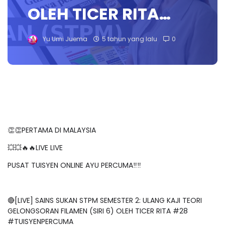
OLEH TICER RITA…
Yu Umi Juema
5 tahun yang lalu
0
👏👏PERTAMA DI MALAYSIA
💥💥🔥🔥LIVE LIVE
PUSAT TUISYEN ONLINE AYU PERCUMA‼️‼️
🔴[LIVE] SAINS SUKAN STPM SEMESTER 2: ULANG KAJI TEORI
GELONGSORAN FILAMEN (SIRI 6) OLEH TICER RITA #28
#TUISYENPERCUMA