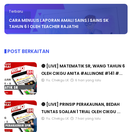
Terbaru
CARA MENULIS LAPORAN AMALI SAINS l SAINS SK
TAHUN 6 l OLEH TEACHER RAJATHI
POST BERKAITAN
🔴 [LIVE] MATEMATIK SR, WANG TAHUN 6
OLEH CIKGU ANITA #ALLINONE #141 #...
Yu. Chekgu LK
6 hari yang lalu
🔴 [LIVE] PRINSIP PERAKAUNAN, BEDAH
TUNTAS SOALAN 1 TRIAL OLEH CIKGU ...
Yu. Chekgu LK
7 hari yang lalu