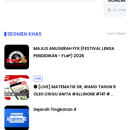
SOALAN 1 TRIAL OLEH CIKGU ...
Yu. Chekgu LK
7 hari yang lalu
SEGMEN KHAS
LIHAT SEMUA
MAJLIS ANUGERAH FFK (FESTIVAL LENSA
PENDIDIKAN - FLeP) 2026
LIVE
🔴 [LIVE] MATEMATIK SR, WANG TAHUN 6
OLEH CIKGU ANITA #ALLINONE #141 #...
Sejarah Tingkatan 4