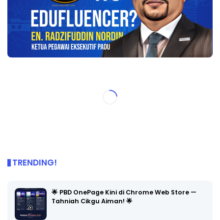
TRENDING!
🌟 PBD OnePage Kini di Chrome Web Store —
Tahniah Cikgu Aiman! 🌟