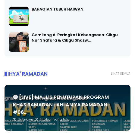
BAHAGIAN TUBUH HAIWAN
Gemilang di Peringkat Kebangsaan: Cikgu
Nur Shafura & Cikgu Shazw…
IHYA' RAMADAN
LIHAT SEMUA
🔴 [LIVE] MAJLIS PENUTUPAN PROGRAM
KHAS RAMADAN : AHLAN YA RAMADAN
#06...
Unknown
4 tahun yang lalu