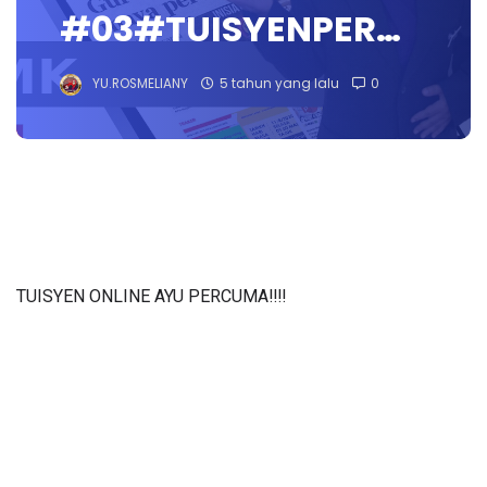
#03#TUISYENPER…
YU.ROSMELIANY
5 tahun yang lalu
0
TUISYEN ONLINE AYU PERCUMA‼️‼️