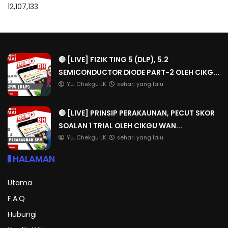
12,107,133
🔴 [LIVE] FIZIK TING 5 (DLP), 5.2
SEMICONDUCTOR DIODE PART-2 OLEH CIKG...
Yu. Chekgu LK
sehari yang lalu
🔴 [LIVE] PRINSIP PERAKAUNAN, PECUT SKOR
SOALAN 1 TRIAL OLEH CIKGU WAN...
Yu. Chekgu LK
sehari yang lalu
HALAMAN
Utama
F.A.Q
Hubungi