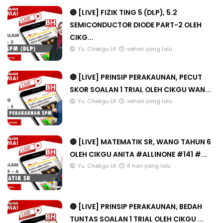
🔴 [LIVE] FIZIK TING 5 (DLP), 5.2
SEMICONDUCTOR DIODE PART-2 OLEH
CIKG...
Yu. Chekgu LK
sehari yang lalu
🔴 [LIVE] PRINSIP PERAKAUNAN, PECUT
SKOR SOALAN 1 TRIAL OLEH CIKGU WAN...
Yu. Chekgu LK
sehari yang lalu
🔴 [LIVE] MATEMATIK SR, WANG TAHUN 6
OLEH CIKGU ANITA #ALLINONE #141 #...
Yu. Chekgu LK
8 hari yang lalu
🔴 [LIVE] PRINSIP PERAKAUNAN, BEDAH
TUNTAS SOALAN 1 TRIAL OLEH CIKGU ...