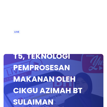
LIVE
🔴[LIVE] SAINS KSSM
T5, TEKNOLOGI
PEMPROSESAN
MAKANAN OLEH
CIKGU AZIMAH BT
SULAIMAN