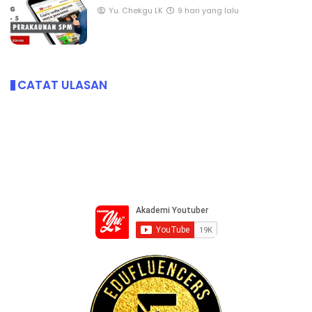
Yu. Chekgu LK
9 hari yang lalu
CATAT ULASAN