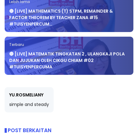
Lebih lama
🔴 [LIVE] MATHEMATICS (T) STPM, REMAINDER &
FACTOR THEOREM BY TEACHER ZANA #15
#TUISYENPERCUM…
Terbaru
🔴 [LIVE] MATEMATIK TINGKATAN 2 , ULANGKAJI POLA
DAN JUJUKAN OLEH CIKGU CHIAM #02
#TUISYENPERCUMA
YU.ROSMELIANY
simple and steady
POST BERKAITAN