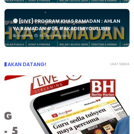
🔴 [LIVE] PROGRAM KHAS RAMADAN : AHLAN
YA RAMADAN #05 #AKADEMIYOUTUBER
Unknown
4 tahun yang lalu
AKAN DATANG!
LIHAT SEMUA