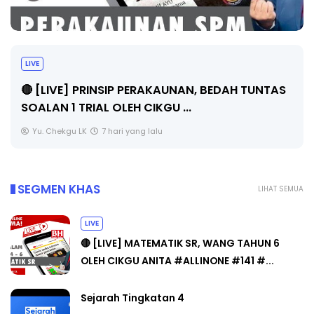
LIVE
🔴 [LIVE] PRINSIP PERAKAUNAN, BEDAH TUNTAS
SOALAN 1 TRIAL OLEH CIKGU ...
Yu. Chekgu LK
7 hari yang lalu
SEGMEN KHAS
LIHAT SEMUA
LIVE
🔴 [LIVE] MATEMATIK SR, WANG TAHUN 6
OLEH CIKGU ANITA #ALLINONE #141 #...
Sejarah Tingkatan 4