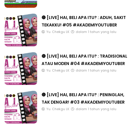
🔴 [LIVE] HAI, BELI APA ITU? : ADUH, SAKIT
TEKAKKU! #05 #AKADEMIYOUTUBER
Yu. Chekgu LK
dalam 1 tahun yang lalu
🔴 [LIVE] HAI, BELI APA ITU? : TRADISIONAL
ATAU MODEN #04 #AKADEMIYOUTUBER
Yu. Chekgu LK
dalam 1 tahun yang lalu
🔴 [LIVE] HAI, BELI APA ITU? : PENINGLAH,
TAK DENGAR! #03 #AKADEMIYOUTUBER
Yu. Chekgu LK
dalam 1 tahun yang lalu