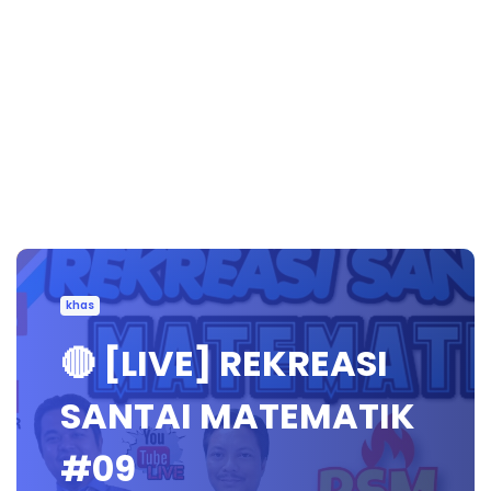
khas
🔴 [LIVE] REKREASI
SANTAI MATEMATIK
#09