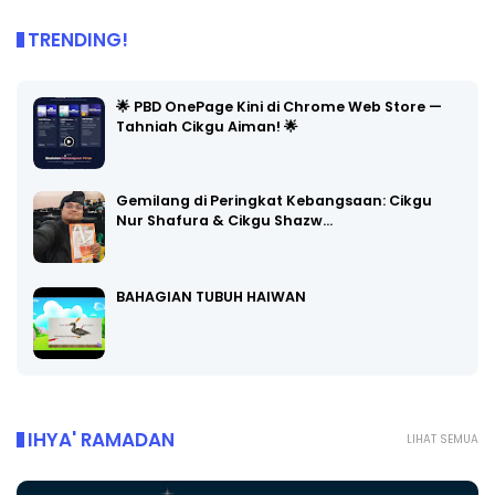
TRENDING!
🌟 PBD OnePage Kini di Chrome Web Store —
Tahniah Cikgu Aiman! 🌟
Gemilang di Peringkat Kebangsaan: Cikgu
Nur Shafura & Cikgu Shazw…
BAHAGIAN TUBUH HAIWAN
IHYA' RAMADAN
LIHAT SEMUA