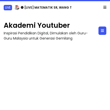
LIVE
🔴 [LIVE] MATEMATIK SR, WANG TAHUN 6 OLEH CIKGU ANITA #ALLINONE #141 #...
Akademi Youtuber
Inspirasi Pendidikan Digital, Dimulakan oleh Guru-
Guru Malaysia untuk Generasi Gemilang