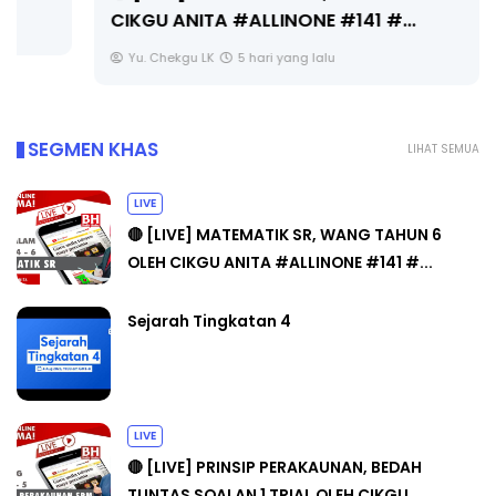
CIKGU ANITA #ALLINONE #141 #...
Yu. Chekgu LK
5 hari yang lalu
SEGMEN KHAS
LIHAT SEMUA
LIVE
🔴 [LIVE] MATEMATIK SR, WANG TAHUN 6
OLEH CIKGU ANITA #ALLINONE #141 #...
Sejarah Tingkatan 4
LIVE
🔴 [LIVE] PRINSIP PERAKAUNAN, BEDAH
TUNTAS SOALAN 1 TRIAL OLEH CIKGU ...