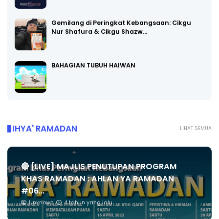
Gemilang di Peringkat Kebangsaan: Cikgu
Nur Shafura & Cikgu Shazw…
BAHAGIAN TUBUH HAIWAN
IHYA' RAMADAN
LIHAT SEMUA
🔴 [LIVE] MAJLIS PENUTUPAN PROGRAM
KHAS RAMADAN : AHLAN YA RAMADAN
#06...
Unknown
4 tahun yang lalu