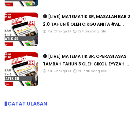
🔴 [LIVE] MATEMATIK SR, MASALAH BAB 2
2.0 TAHUN 6 OLEH CIKGU ANITA #AL...
Yu. Chekgu LK
12 hari yang lalu
🔴 [LIVE] MATEMATIK SR, OPERASI ASAS
TAMBAH TAHUN 3 OLEH CIKGU EYYZAH ...
Yu. Chekgu LK
20 hari yang lalu
CATAT ULASAN