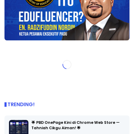
TRENDING!
🌟 PBD OnePage Kini di Chrome Web Store —
Tahniah Cikgu Aiman! 🌟