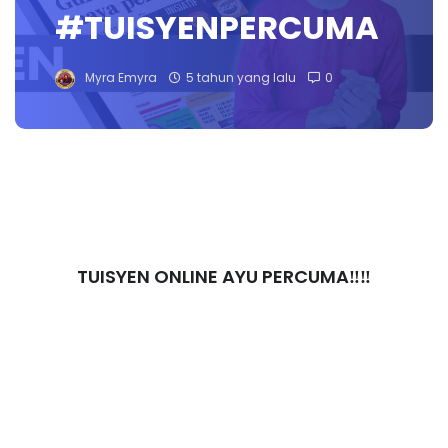
#TUISYENPERCUMA
Myra Emyra
5 tahun yang lalu
0
TUISYEN ONLINE AYU PERCUMA‼️‼️