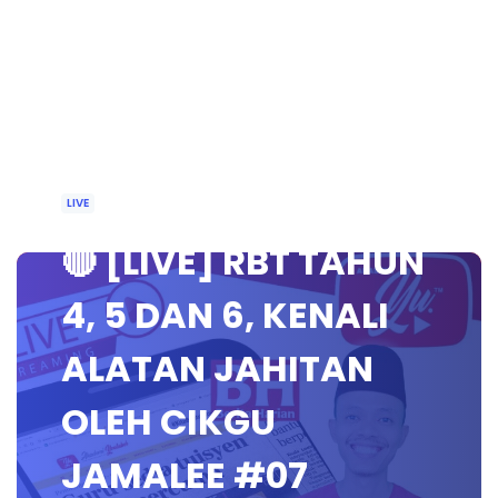
LIVE
🔴 [LIVE] RBT TAHUN
4, 5 DAN 6, KENALI
ALATAN JAHITAN
OLEH CIKGU
JAMALEE #07