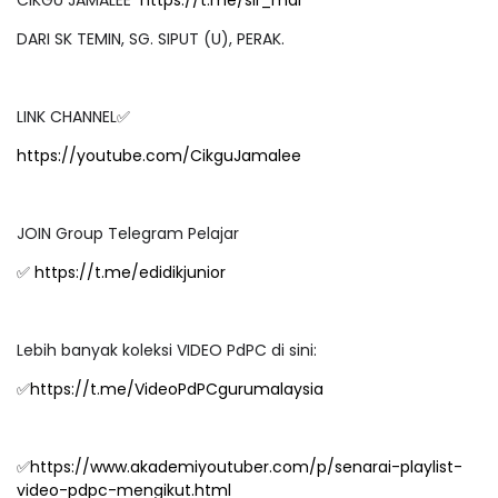
CIKGU JAMALEE
https://t.me/sir_mal
DARI SK TEMIN, SG. SIPUT (U), PERAK.
LINK CHANNEL✅
https://youtube.com/CikguJamalee
JOIN Group Telegram Pelajar
✅
https://t.me/edidikjunior
Lebih banyak koleksi VIDEO PdPC di sini:
✅
https://t.me/VideoPdPCgurumalaysia
✅
https://www.akademiyoutuber.com/p/senarai-playlist-
video-pdpc-mengikut.html