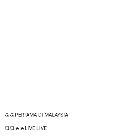
👏👏PERTAMA DI MALAYSIA
💥💥🔥🔥LIVE LIVE 