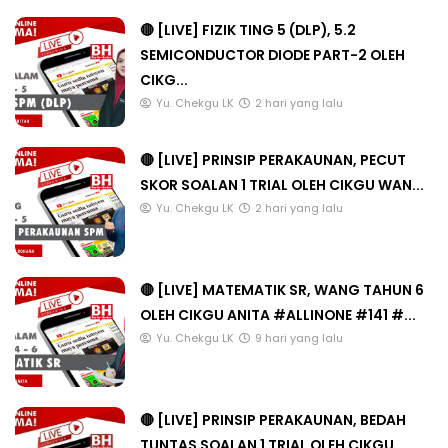
🔴 [LIVE] FIZIK TING 5 (DLP), 5.2
SEMICONDUCTOR DIODE PART-2 OLEH
CIKG...
Yu. Chekgu LK
2 hari yang lalu
🔴 [LIVE] PRINSIP PERAKAUNAN, PECUT
SKOR SOALAN 1 TRIAL OLEH CIKGU WAN...
Yu. Chekgu LK
2 hari yang lalu
🔴 [LIVE] MATEMATIK SR, WANG TAHUN 6
OLEH CIKGU ANITA #ALLINONE #141 #...
Yu. Chekgu LK
9 hari yang lalu
🔴 [LIVE] PRINSIP PERAKAUNAN, BEDAH
TUNTAS SOALAN 1 TRIAL OLEH CIKGU ...