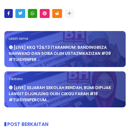
Lebih lama
🔴 [LIVE] KKQ T2&T3 |TARANNUM: BANDINGBEZA
NAHWAND DAN SOBA OLEH USTAZNIKAZIZAN #08
#TUISYENPER…
Terbaru
🔴 [LIVE] SEJARAH SEKOLAH RENDAH, BUMI DIPIJAK
LANGIT DIJUNJUNG OLEH CIKGU FARAH #18
#TUISYENPERCUM…
POST BERKAITAN