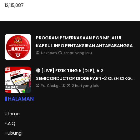
12,115,087
PROGRAM PEMERKASAAN PGB MELALUI
KAPSUL INFO PENTAKSIRAN ANTARABANGSA
Unknown
sehari yang lalu
🔴 [LIVE] FIZIK TING 5 (DLP), 5.2
SEMICONDUCTOR DIODE PART-2 OLEH CIKG...
Yu. Chekgu LK
2 hari yang lalu
HALAMAN
Utama
F.A.Q
Hubungi