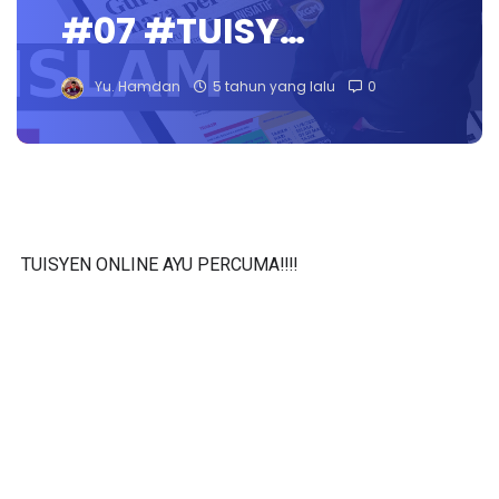
#07 #TUISY…
Yu. Hamdan
5 tahun yang lalu
0
TUISYEN ONLINE AYU PERCUMA‼️‼️