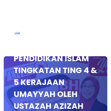
LIVE
🔴 [LIVE]
PENDIDIKAN ISLAM
TINGKATAN TING 4 &
5 KERAJAAN
UMAYYAH OLEH
USTAZAH AZIZAH