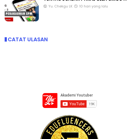
Yu. Chekgu LK
10 hari yang lalu
CATAT ULASAN